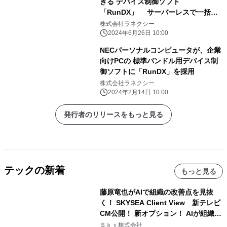
きる デバイス制御ソフト
「RunDX」 サーバーレスで一括配
信を実現する無償ツールを 2024年6月
株式会社ラネクシー
26日より提供開始
2024年6月26日 10:00
NECパーソナルコンピュータが、企業
向けPCの 標準バンドル用デバイス制
御ソフトに「RunDX」を採用
株式会社ラネクシー
2024年2月14日 10:00
発行者のリリースをもっと見る
テックの新着
もっと見る
藤原竜也がAIで組織の改善点を見抜
く！ SKYSEA Client View 新テレビ
CM公開！ 新オプション！ AIが組織の
業務実態を分析し労務改善を支援。 藤
Ｓｋｙ株式会社