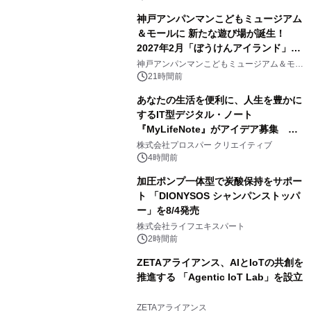
神戸アンパンマンこどもミュージアム
＆モールに 新たな遊び場が誕生！
2027年2月「ぼうけんアイランド」が
3
オープン
神戸アンパンマンこどもミュージアム＆モー
ル
21時間前
あなたの生活を便利に、人生を豊かに
するIT型デジタル・ノート
『MyLifeNote』がアイデア募集 優
4
秀賞100名に1年間無償試用
株式会社プロスパー クリエイティブ
4時間前
加圧ポンプ一体型で炭酸保持をサポー
ト 「DIONYSOS シャンパンストッパ
ー」を8/4発売
5
株式会社ライフエキスパート
2時間前
ZETAアライアンス、AIとIoTの共創を
推進する 「Agentic IoT Lab」を設立
6
ZETAアライアンス