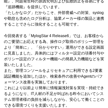
能』、問題発生時の原因究明および拡散防止を容易にする
『追跡機能』を提供しています。
「たしかなログ」だからこそ、外部脅威への対策、syslog
や勤怠も含めたログ分析は、協業メーカー様の製品と連携
することでさらに強化することも可能です。
今回発表する「MylogStar 4 Release6」では、お客様から
のご要望にお応えする為、操作ログ取得のポリシー管理を
より「簡単に」、「分かりやすい」運用ができる設定画面
に見直しました。具体的にはフィルター設定の項番付与や
ポリシー設定のフィルター機能への簡易入力機能などを実
装いたしました。
また、管理コンソールをよりセキュアに利用できる2要素
認証機能を追加したほか、検索条件の改善やAgentのパフ
ォーマンス改善を実施しております。
これにより以前より簡単に情報漏洩対策を実現・持続でき
るようになり、IT人材の不足が叫ばれる昨今においてシス
テム管理者様の負担を減らしながら、安心して働くことの
できる環境づくりを支援いたします。