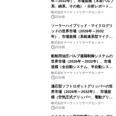
年～2032年）、市場規模（木材パルプ
系、綿系、その他）・分析レポートを
発表
株式会社マーケットリサーチセンター
22分前
ソーラーハイブリッド・マイクログリ
ッドの世界市場（2026年～2032
年）、市場規模（系統連系型マイクロ
グリッド、独立型マイクログリッ
株式会社マーケットリサーチセンター
ド）・分析レポートを発表
22分前
船舶用油圧バルブ遠隔制御システムの
世界市場（2026年～2032年）、市場
規模（全自動システム、半自動システ
ム）・分析レポートを発表
株式会社マーケットリサーチセンター
22分前
適応型ソフトロボットグリッパーの世
界市場（2026年～2032年）、市場規
模（空気圧式グリッパー、電動グリッ
パー）・分析レポートを発表
株式会社マーケットリサーチセンター
22分前