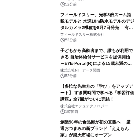
原竜也メイキング動画公開 「もしAIが
52分前
自分を分析したら、すぐ休めと言われ
フィールドスリー、光学3倍ズーム搭
る自信がある」「昨年の夏はカブトム
載モデルと 水深10m防水モデルのデジ
シを捕まえたり、虫と戦ったり…」
タルカメラ2機種を8月7日発売 有効
約1300万画素、用途別に選べるコンデ
フィールドスリー株式会社
ジ新登場
52分前
子どもから高齢者まで、誰もが利用で
きる 自治体給付サービスを提供開始
～EYE-Portal(R)による15歳未満の本
人認証と デジタルデバイド対策で実現
株式会社NTTデータ関西
～
52分前
【多忙な先生方の「学び」をアップデ
ート】 すき間時間で学べる『学習評価
講座』全7回がついに完結！
株式会社エデュテクノロジー
1時間前
創業56年の食品卸が初の直販へ 厳
選おつまみの新ブランド「ええもん
家」が楽天市場にオープン