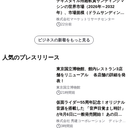
テキスタイル用超軟質サンディングマ
シンの世界市場（2026年～2032
年）、市場規模（ドラムサンディング
マシン、ジェットサンディングマシ
株式会社マーケットリサーチセンター
ン、ローラーサンディングマシン、そ
22分前
の他）・分析レポートを発表
ビジネスの新着をもっと見る
人気のプレスリリース
東京国立博物館、館内レストラン3店
舗をリニューアル 各店舗の詳細を発
表！
1
東京国立博物館
21時間前
仮面ライダー55周年記念！オリジナル
音源を搭載した 「音声目覚まし時計」
が8月6日に一般発売開始！ あの日の
2
大興奮が今甦る
株式会社 秀建コーポレーション ディレクト
アートギャラリー
3時間前