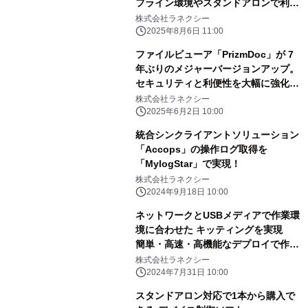
フライン環境やスタンドアロンで利用
する端末でも 気をつけたいポイントを
株式会社ラネクシー
WEBページにて公開
2025年8月6日 11:00
ファイルビューア「PrizmDoc」が 7
年ぶりのメジャーバージョンアップ。
セキュリティと利便性を大幅に強化し
た最新バージョンv14を 2025年6月2
株式会社ラネクシー
日より販売開始。
2025年6月2日 10:00
統合シンクライアントソリューション
「Accops」の操作ログ取得を
「MylogStar」で実現！
株式会社ラネクシー
2024年9月18日 10:00
ネットワークとUSBメディアで作業環
境に合わせた キッティングを実現
簡単・高速・高機能なデプロイで作業
時間と作業工数を短縮
株式会社ラネクシー
2024年7月31日 10:00
スタンドアロン対応で1本から購入で