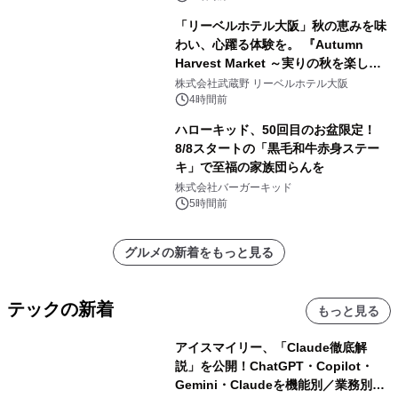
「リーベルホテル大阪」秋の恵みを味
わい、心躍る体験を。 『Autumn
Harvest Market ～実りの秋を楽しむ
ディナー&スイーツビュッフェ～』を9
株式会社武蔵野 リーベルホテル大阪
月18日より開催！
4時間前
ハローキッド、50回目のお盆限定！
8/8スタートの「黒毛和牛赤身ステー
キ」で至福の家族団らんを
株式会社バーガーキッド
5時間前
グルメの新着をもっと見る
テックの新着
もっと見る
アイスマイリー、「Claude徹底解
説」を公開！ChatGPT・Copilot・
Gemini・Claudeを機能別／業務別に