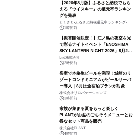
【2026年8月版】ふるさと納税でもら
える『ウイスキー』の還元率ランキン
グを発表
とくさと-ふるさと納税還元率ランキング-
1時間前
【振替開催決定！】江ノ島の夜空を光
で彩るナイトイベント「ENOSHIMA
SKY LANTERN NIGHT 2026」8月22
日(土)振替開催＆受付スタート！
biid株式会社
2時間前
客室で本格生ビールを満喫！城崎のリ
ゾートコンドミニアムがビールサーバ
ー導入｜8月は全宿泊プランが対象
株式会社リロバケーションズ
3時間前
家族が集まる夏をもっと楽しく
PLANTがお盆のごちそうメニューとお
得なセット商品を販売
株式会社PLANT
4時間前