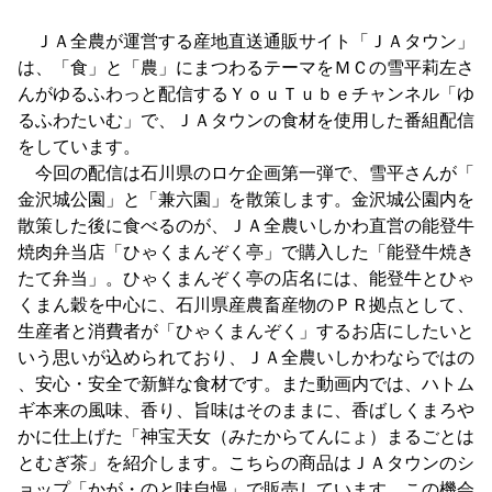
ＪＡ全農が運営する産地直送通販サイト「ＪＡタウン」
は、「食」と「農」にまつわるテーマをＭＣの雪平莉左さ
んがゆるふわっと配信するＹｏｕＴｕｂｅチャンネル「ゆ
るふわたいむ」で、ＪＡタウンの食材を使用した番組配信
をしています。
今回の配信は石川県のロケ企画第一弾で、雪平さんが「
金沢城公園」と「兼六園」を散策します。金沢城公園内を
散策した後に食べるのが、ＪＡ全農いしかわ直営の能登牛
焼肉弁当店「ひゃくまんぞく亭」で購入した「能登牛焼き
たて弁当」。ひゃくまんぞく亭の店名には、能登牛とひゃ
くまん穀を中心に、石川県産農畜産物のＰＲ拠点として、
生産者と消費者が「ひゃくまんぞく」するお店にしたいと
いう思いが込められており、ＪＡ全農いしかわならではの
、安心・安全で新鮮な食材です。また動画内では、ハトム
ギ本来の風味、香り、旨味はそのままに、香ばしくまろや
かに仕上げた「神宝天女（みたからてんにょ）まるごとは
とむぎ茶」を紹介します。こちらの商品はＪＡタウンのシ
ョップ「かが・のと味自慢」で販売しています。この機会