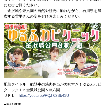
にぜひご覧ください。
金沢城や兼六園の自然や歴史に触れながら、石川県を満
喫する雪平さんの姿をぜひお楽しみください。
配信タイトル：能登牛の焼肉弁当が美味すぎ！ゆるふわピ
クニックｉｎ金沢城公園＆兼六園
ＵＲＬ：
https://youtu.be/PQJ-62Sb43U
■番組概要