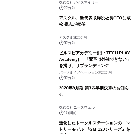
比較―自社に合う生成AIの選び方がわ
株式会社アイスマイリー
かる実践ガイド
22分前
アスクル、新代表取締役社長CEOに成
松 岳志が就任
アスクル株式会社
52分前
ビルスピアカデミー(旧：TECH PLAY
Academy) 「変革は外注できない」
を掲げ、リブランディング
パーソルイノベーション株式会社
52分前
2026年9月期 第3四半期決算のお知ら
せ
株式会社ニーズウェル
1時間前
進化したトータルステーションのエン
トリーモデル 『GM-120シリーズ』を