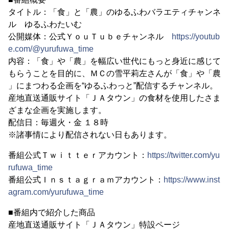
タイトル：「食」と「農」のゆるふわバラエティチャンネ
ル ゆるふわたいむ
公開媒体：公式ＹｏｕＴｕｂｅチャンネル
https://youtub
e.com/@yurufuwa_time
内容：「食」や「農」を幅広い世代にもっと身近に感じて
もらうことを目的に、ＭＣの雪平莉左さんが「食」や「農
」にまつわる企画を“ゆるふわっと”配信するチャンネル。
産地直送通販サイト「ＪＡタウン」の食材を使用したさま
ざまな企画を実施します。
配信日：毎週火・金 １８時
※諸事情により配信されない日もあります。
番組公式Ｔｗｉｔｔｅｒアカウント：
https://twitter.com/yu
rufuwa_time
番組公式Ｉｎｓｔａｇｒａｍアカウント：
https://www.inst
agram.com/yurufuwa_time
■番組内で紹介した商品
産地直送通販サイト「ＪＡタウン」特設ページ