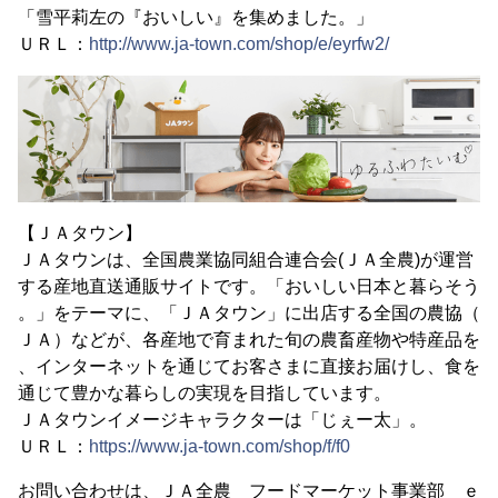
「雪平莉左の『おいしい』を集めました。」
ＵＲＬ：
http://www.ja-town.com/shop/e/eyrfw2/
【ＪＡタウン】
ＪＡタウンは、全国農業協同組合連合会(ＪＡ全農)が運営
する産地直送通販サイトです。「おいしい日本と暮らそう
。」をテーマに、「ＪＡタウン」に出店する全国の農協（
ＪＡ）などが、各産地で育まれた旬の農畜産物や特産品を
、インターネットを通じてお客さまに直接お届けし、食を
通じて豊かな暮らしの実現を目指しています。
ＪＡタウンイメージキャラクターは「じぇー太」。
ＵＲＬ：
https://www.ja-town.com/shop/f/f0
お問い合わせは、ＪＡ全農 フードマーケット事業部 ｅ