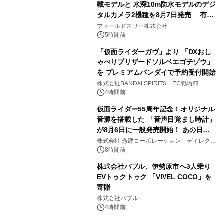
載モデルと 水深10m防水モデルのデジ
タルカメラ2機種を8月7日発売 有効
2
約1300万画素、用途別に選べるコンデ
フィールドスリー株式会社
ジ新登場
5時間前
「仮面ライダーガヴ」より 「DXおし
ゃべりブリザードソルベエゴチゾウ」
を プレミアムバンダイで予約受付開始
3
株式会社BANDAI SPIRITS EC戦略部
4時間前
仮面ライダー55周年記念！オリジナル
音源を搭載した 「音声目覚まし時計」
が8月6日に一般発売開始！ あの日の
4
大興奮が今甦る
株式会社 秀建コーポレーション ディレクト
アートギャラリー
8時間前
株式会社バブル、伊勢原市へ3人乗り
EVトゥクトゥク 「VIVEL COCO」を
寄贈
5
株式会社バブル
4時間前