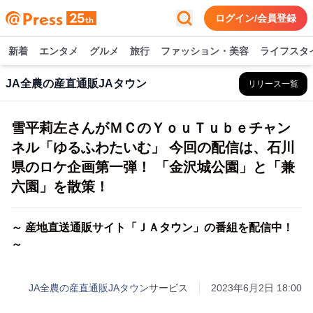
ログイン/会員登録
新着
エンタメ
グルメ
旅行
ファッション・美容
ライフスタ
JA全農の産直通販JAタウン
リリース一覧
雪平莉左さんがＭＣのＹｏｕＴｕｂｅチャン
ネル「ゆるふわたいむ」 今回の配信は、石川
県のロケ企画第一弾！ 「金沢城公園」と「兼
六園」を散策！
～ 産地直送通販サイト「ＪＡタウン」の番組を配信中！
～
JA全農の産直通販JAタウン
サービス
2023年6月2日 18:00