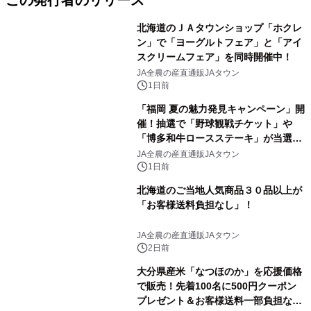
この発行者のリリース
北海道のＪＡタウンショップ「ホクレ
ン」で「ヨーグルトフェア」と「アイ
スクリームフェア」を同時開催中！
JA全農の産直通販JAタウン
1日前
「福岡 夏の魅力発見キャンペーン」開
催！抽選で「野球観戦チケット」や
「博多和牛ロースステーキ」が当選！
さらに500円クーポンプレゼント～Ｊ
JA全農の産直通販JAタウン
Ａタウン「博多うまかショップ」で８
1日前
月１１日まで～
北海道のご当地人気商品３０品以上が
「お客様送料負担なし」！
JA全農の産直通販JAタウン
2日前
大分県産米「なつほのか」を応援価格
で販売！先着100名に500円クーポン
プレゼント＆お客様送料一部負担な