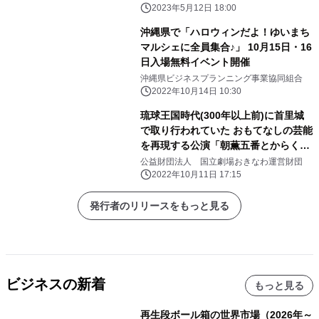
ゆいまちマルシェ開催事務局
2023年5月12日 18:00
沖縄県で「ハロウィンだよ！ゆいまち
マルシェに全員集合♪」 10月15日・16
日入場無料イベント開催
沖縄県ビジネスプランニング事業協同組合
2022年10月14日 10:30
琉球王国時代(300年以上前)に首里城
で取り行われていた おもてなしの芸能
を再現する公演「朝薫五番とからくり
花火」 2022年10月14日(金)～16日
公益財団法人 国立劇場おきなわ運営財団
(日)3夜連続上演
2022年10月11日 17:15
発行者のリリースをもっと見る
ビジネスの新着
もっと見る
再生段ボール箱の世界市場（2026年～