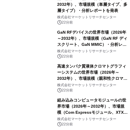
2032年）、市場規模（単層タイプ、多
層タイプ）・分析レポートを発表
株式会社マーケットリサーチセンター
22分前
GaN RFデバイスの世界市場（2026年
～2032年）、市場規模（GaN RF ディ
スクリート、GaN MMIC）・分析レポ
ートを発表
株式会社マーケットリサーチセンター
22分前
高速タンパク質液体クロマトグラフィ
ーシステムの世界市場（2026年～
2032年）、市場規模（親和性クロマト
グラフィー、イオン交換クロマトグラ
株式会社マーケットリサーチセンター
フィー、疎水性相互作用クロマトグラ
22分前
フィー、サイズ排除クロマトグラフィ
組み込みコンピュータモジュールの世
ー、その他）・分析レポートを発表
界市場（2026年～2032年）、市場規
模（Com Expressモジュール、XTXモ
ジュール、ETXモジュール、Qeven
株式会社マーケットリサーチセンター
(Q7) モジュール、その他）・分析レポ
22分前