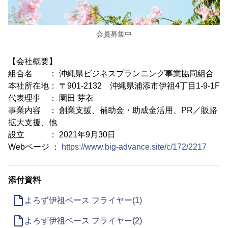
会員募集中
【会社概要】
組合名 ： 沖縄県ビジネスプランニング事業協同組合
本社所在地： 〒901-2132 沖縄県浦添市伊祖4丁目1-9-1F
代表理事 ： 園田 芽衣
事業内容 ： 創業支援、補助金・助成金活用、PR／販路
拡大支援、他
設立 ： 2021年9月30日
Webページ ：
https://www.big-advance.site/c/172/2217
添付資料
よろず伊祖ベース フライヤー(1)
よろず伊祖ベース フライヤー(2)