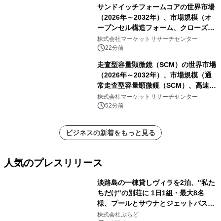
ートを発表
サンドイッチフォームコアの世界市場
（2026年～2032年）、市場規模（オ
ープンセル構造フォーム、クローズド
セル構造フォーム）・分析レポートを
株式会社マーケットリサーチセンター
発表
22分前
走査型容量顕微鏡（SCM）の世界市場
（2026年～2032年）、市場規模（通
常走査型容量顕微鏡（SCM）、高速走
査型容量顕微鏡（SCM））・分析レポ
株式会社マーケットリサーチセンター
ートを発表
52分前
ビジネスの新着をもっと見る
人気のプレスリリース
淡路島の一棟貸しヴィラを2泊、"私た
ちだけ"の別荘に 1日1組・最大8名
様、プールとサウナとジェットバス付
1
きで Villa Mon Temps AWAJIの連泊
株式会社ぷらど