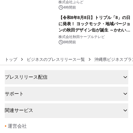
株式会社ぷらど
4時間前
【令和8年8月8日】トリプル「8」の日
に発表！ ヨックモック・地域バージョ
ンの秋田デザイン缶が誕生 ～かわいい
6
秋田犬の子犬と秋田の四季と名所を巡
株式会社秋田ケーブルテレビ
るパッケージ～ 9月1日(火)秋田県内で
8時間前
販売開始
トップ
ビジネスのプレスリリース一覧
沖縄県ビジネスプラ
プレスリリース配信
サポート
関連サービス
•
運営会社