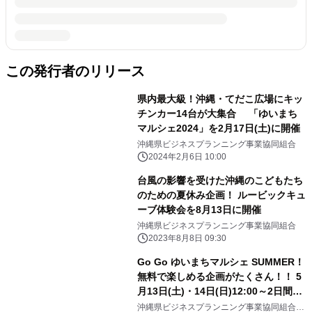
この発行者のリリース
県内最大級！沖縄・てだこ広場にキッ
チンカー14台が大集合 「ゆいまち
マルシェ2024」を2月17日(土)に開催
沖縄県ビジネスプランニング事業協同組合
2024年2月6日 10:00
台風の影響を受けた沖縄のこどもたち
のための夏休み企画！ ルービックキュ
ーブ体験会を8月13日に開催
沖縄県ビジネスプランニング事業協同組合
2023年8月8日 09:30
Go Go ゆいまちマルシェ SUMMER！
無料で楽しめる企画がたくさん！！ 5
月13日(土)・14日(日)12:00～2日間開
催
沖縄県ビジネスプランニング事業協同組合、