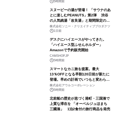
素泊りプラン
5時間前
スヌーピーの湯が登場！ 「サウナのあ
とに楽しむPEANUTS」第2弾 渋谷
の人気銭湯「改良湯」と期間限定のコ
2
ラボレーション サウナイキタイコラ
株式会社ソニー・クリエイティブプロダクツ
ボグッズも発売決定！
1日前
デスクにハイエースがやってきた。
「ハイエース型ふせんホルダー」
Amazonで予約販売開始
3
CAMSHOP.JP
5時間前
スマートなカニ旅を提案。最大
13％OFFとなる早割120日前が新たに
登場。早めの計画でいつもと変わらぬ
4
大人の冬旅を。ー夕日ヶ浦温泉「佳松
株式会社アウルコーポレーション
苑 別邸ふうか」ー
5時間前
北前船の歴史が息づく港町・三国湊で
上質な滞在を 「オーベルジュほまち
三國湊」 1泊2食付の旅行商品を発売
5