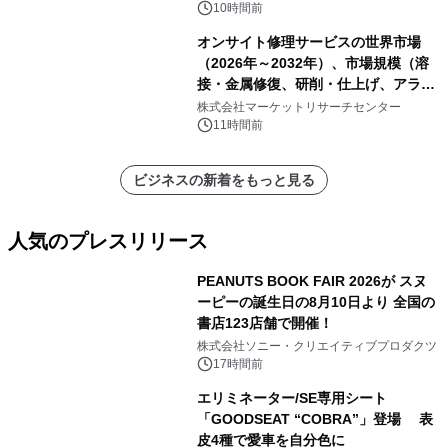
10時間前
オンサイト修理サービスの世界市場
（2026年～2032年）、市場規模（溶
接・金属修復、研削・仕上げ、アライ
メント、その他）・分析レポートを発
株式会社マーケットリサーチセンター
表
11時間前
ビジネスの新着をもっと見る
人気のプレスリリース
PEANUTS BOOK FAIR 2026が スヌ
ーピーの誕生日の8月10日より 全国の
書店123店舗で開催！
1
株式会社ソニー・クリエイティブプロダクツ
17時間前
エリミネーター/SE専用シート
「GOODSEAT “COBRA”」登場 表
皮4種で愛車を自分色に