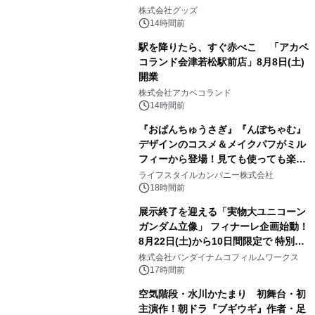
2
株式会社グッズ
14時間前
駅を降りたら、すぐ赤べこ 「アカベ
コランド会津若松駅前店」8月8日(土)
開業
3
株式会社アカベコランド
14時間前
『おぱんちゅうさぎ』『んぽちゃむ』
デザインのコスメ＆メイクパフがミル
フィーから登場！見ても使っても楽し
4
い、ポップでキュートなコレクショ
ライフスタイルカンパニー株式会社
ン。
18時間前
展示終了を迎える「実物大ユニコーン
ガンダム立像」 フィナーレ企画始動！
8月22日(土)から10日間限定で 特別映
5
像『UNICORN GUNDAM Statue ―
株式会社バンダイナムコフィルムワークス
BEYOND POSSIBILITY ―』を上映！
17時間前
空気階段・水川かたまり 初舞台・初
主演作！朝ドラ『ブギウギ』作者・足