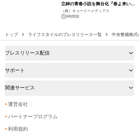
立紳の青春小説を舞台化『春よ来い、
6
マジで来い』キービジュアル解禁！
（株）キョードーメディアス
9時間前
トップ
ライフスタイルのプレスリリース一覧
中央整備株式
プレスリリース配信
サポート
関連サービス
•
運営会社
•
パートナープログラム
•
利用規約