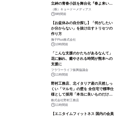
立紳の青春小説を舞台化『春よ来い、
マジで来い』キービジュアル解禁！
（株）キョードーメディアス
9時間前
【お盆休みの自分探し】「何がしたい
か分からない」を抜け出すトリセツの
作り方
撫子Plus株式会社
10時間前
「こんな支援のかたちがあるなんて」
花に触れ、癒やされる時間が熊本への
支援に
フラワーライフ振興協議会
11時間前
野村工務店、北イタリア産の天然しっ
くい「マルモ」の壁を 全住宅で標準仕
様として採用「本当に良いものだけに
こだわる」
株式会社野村工務店
11時間前
【エニタイムフィットネス 国内の会員