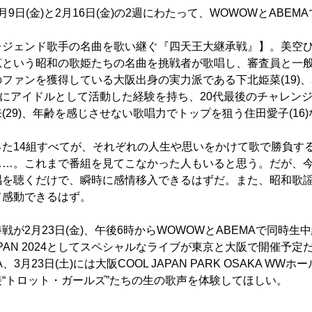
9日(金)と2月16日(金)の2週にわたって、WOWOWとABEM
レジェンド歌手の名曲を歌い継ぐ『四天王大継承戦』】。美空
という昭和の歌姫たちの名曲を挑戦者が歌唱し、審査員と一般
ファンを獲得している大阪出身の実力派である下北姫菜(19)
過去にアイドルとして活動した経験を持ち、20代最後のチャレン
(29)、年齢を感じさせない歌唱力でトップを狙う住田愛子(16
った14組すべてが、それぞれの人生や思いをかけて歌で勝負す
……。これまで番組を見てこなかった人もいると思う。だが、
唱を聴くだけで、瞬時に感情移入できるはずだ。また、昭和歌
て感動できるはず。
戦が2月23日(金)、午後6時からWOWOWとABEMAで同時生
 JAPAN 2024としてスペシャルなライブが東京と大阪で開催予定だ
BUYA、3月23日(土)には大阪COOL JAPAN PARK OSAKA W
“トロット・ガールズ”たちの生の歌声を体験してほしい。