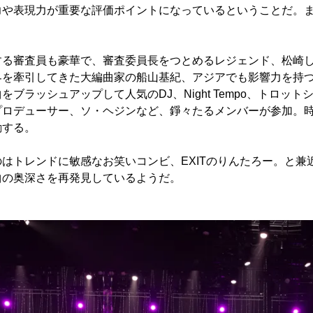
力や表現力が重要な評価ポイントになっているということだ。
る審査員も豪華で、審査委員長をつとめるレジェンド、松崎し
界を牽引してきた大編曲家の船山基紀、アジアでも影響力を持
ブラッシュアップして人気のDJ、Night Tempo、トロッ
プロデューサー、ソ・ヘジンなど、錚々たるメンバーが参加。
励する。
はトレンドに敏感なお笑いコンビ、EXITのりんたろー。と兼
曲の奥深さを再発見しているようだ。