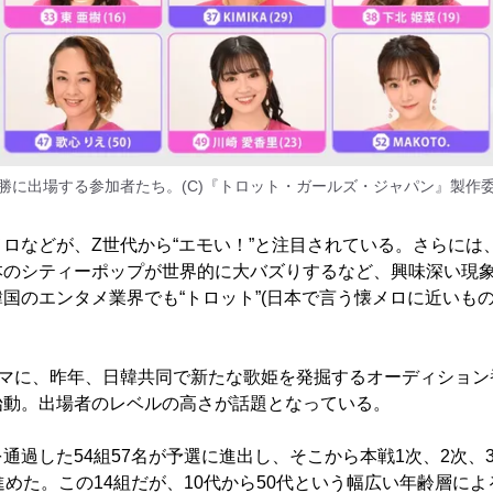
勝に出場する参加者たち。(C)『トロット・ガールズ・ジャパン』製作
ロなどが、Z世代から“エモい！”と注目されている。さらには、19
本のシティーポップが世界的に大バズりするなど、興味深い現
国のエンタメ業界でも“トロット”(日本で言う懐メロに近いもの
ーマに、昨年、日韓共同で新たな歌姫を発掘するオーディショ
始動。出場者のレベルの高さが話題となっている。
通過した54組57名が予選に進出し、そこから本戦1次、2次、
進めた。この14組だが、10代から50代という幅広い年齢層に