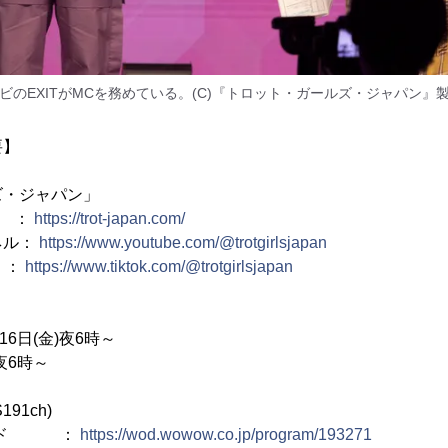
ビのEXITがMCを務めている。(C)『トロット・ガールズ・ジャパン』
要】
ズ・ジャパン」
 ：
https://trot-japan.com/
ネル：
https://www.youtube.com/@trotgirlsjapan
ト ：
https://www.tiktok.com/@trotgirlsjapan
16日(金)夜6時～
夜6時～
91ch)
マンド ：
https://wod.wowow.co.jp/program/193271