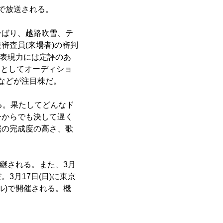
Aで放送される。
ひばり、越路吹雪、テ
審査員(来場者)の審判
、表現力には定評のあ
ジとしてオーディショ
)などが注目株だ。
る。果たしてどんなド
今からでも決して遅く
謡の完成度の高さ、歌
中継される。また、3月
。3月17日(日)に東京
Wホール)で開催される。機