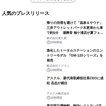
人気のプレスリリース
帰りの渋滞を避けて「温泉＆サウナ」
三井アウトレットパーク木更津から車
で約5分 湯舞音 袖ケ浦店が夏フェア
1
メニューを提供
株式会社楽久屋
20時間前
進化したトータルステーションのエン
トリーモデル 『GM-120シリーズ』を
発売
2
株式会社トプコン
16時間前
アスクル、新代表取締役社長CEOに成
松 岳志が就任
3
アスクル株式会社
16時間前
東京国立博物館、館内レストラン3店