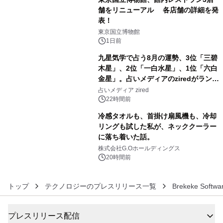
舗をリニューアル 各店舗の詳細を発
表！
4
東京国立博物館
1日前
九星気学で占う8月の運勢、3位「三碧
木星」、2位「一白水星」、1位「六白
金星」。占いメディアのziredがランキ
5
ングを発表
占いメディア zired
22時間前
冷感タオルも、首掛け扇風機も、冷却
リングも試した私が、ネッククーラー
に落ち着いた話。
6
株式会社G.Oホールディングス
20時間前
トップ
テクノロジーのプレスリリース一覧
Brekeke Softwar
プレスリリース配信