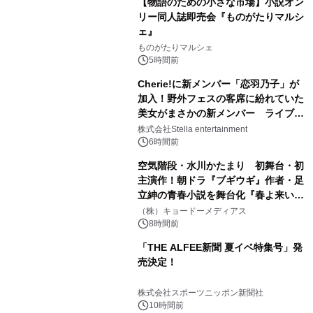
【物語のための小さな市場】小説オン
リー同人誌即売会『ものがたりマルシ
ェ』
ものがたりマルシェ
5時間前
Cherie!に新メンバー「恋羽乃子」が
加入！野外フェスの客席に紛れていた
美女がまさかの新メンバー ライブ中
のサプライズ発表に会場騒然
株式会社Stella entertainment
6時間前
空気階段・水川かたまり 初舞台・初
主演作！朝ドラ『ブギウギ』作者・足
立紳の青春小説を舞台化『春よ来い、
マジで来い』キービジュアル解禁！
（株）キョードーメディアス
8時間前
「THE ALFEE新聞 夏イベ特集号」発
売決定！
株式会社スポーツニッポン新聞社
10時間前