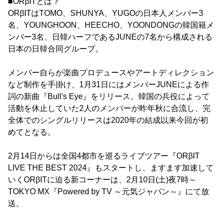
■ORβITとは？
ORβITはTOMO、SHUNYA、YUGOの日本人メンバー3
名、YOUNGHOON、HEECHO、YOONDONGの韓国籍メ
ンバー3名、日韓ハーフであるJUNEの7名から構成される
日本の日韓合同グループ。
メンバー自らが楽曲プロデュースやアートディレクション
など制作を手掛け、1月31日にはメンバーJUNEによる作
詞の新曲『Bull's Eye』をリリース。韓国の兵役によって
活動を休止していた2人のメンバーが昨年秋に合流し、完
全体でのシングルリリースは2020年の結成以来今回が初
めてとなる。
2月14日からは全国4都市を巡るライブツアー『ORβIT
LIVE THE BEST 2024』もスタートし、ますます加速して
いくORβITに迫る新コーナーは、2月10日(土)夜7時～
TOKYO MX『Powered by TV ～元気ジャパン～』にて放
送。