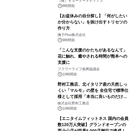
マジで来い』キービジュアル解禁！
（株）キョードーメディアス
8時間前
【お盆休みの自分探し】「何がしたい
か分からない」を抜け出すトリセツの
作り方
撫子Plus株式会社
9時間前
「こんな支援のかたちがあるなんて」
花に触れ、癒やされる時間が熊本への
支援に
フラワーライフ振興協議会
10時間前
野村工務店、北イタリア産の天然しっ
くい「マルモ」の壁を 全住宅で標準仕
様として採用「本当に良いものだけに
こだわる」
株式会社野村工務店
10時間前
【エニタイムフィットネス 国内の会員
数120万人突破】グランドオープンの
西小山店が世界6,000店舗目で達成！