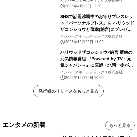
ジャパン～』に登場！
インバースホールディングス株式会社
2026年4月13日 12:30
SNSで話題沸騰中のお守りブレスレッ
ト「パーソナルブレス」を ハリウッド
ザコシショウと薄幸(納言)にプレゼン
ト！
インバースホールディングス株式会社
2025年12月29日 11:00
ハリウッドザコシショウ×納言 薄幸の
元気情報番組 『Powered by TV～元
気ジャパン～』に医師・北岡一樹が登
場 未来の技術「バクテリオファー
インバースホールディングス株式会社
ジ」で日本を元気に！
2025年12月29日 10:00
発行者のリリースをもっと見る
エンタメの新着
もっと見る