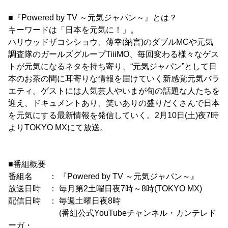
■『Powered by TV ～元気ジャパン～』とは？
キーワードは「日本を元気に！」。
ハリウッドザコシショウ、薄幸(納言)のダブルMCや元気
調査隊のガールズグループTiiiMO、毎回変わる様々なゲス
トが元気になるネタを持ち寄り、“元気ジャパン”として日
本のお茶の間に耳寄りな情報を届けていく新感覚元気バラ
エティ。ゲストには人気芸人やいまが旬の話題な人たちを
迎え、ドキュメントあり、笑いありの盛りだくさんで日本
を元気にする最新情報を発信していく。2月10日(土)夜7時
よりTOKYO MXにて放送。
■番組概要
番組名 ： 『Powered by TV ～元気ジャパン～』
放送日時 ： 毎月第2土曜日夜7時～8時(TOKYO MX)
配信日時 ： 毎週土曜日夜8時
(番組公式YouTubeチャンネル・カンテレド
ーガ・