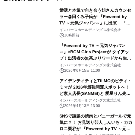
婚活と本気で向き合う姐さんカウンセ
ラー森田くみ子氏が 『Powered by
TV ～元気ジャパン～』に出演 「元
気が出るPower講座」で婚活の「加点
インバースホールディングス株式会社
方式」を紹介
16時間前
『Powered by TV ～元気ジャパン
～』×BGM Girls Projectが タイアッ
プ！出演者の無茶ぶりワードから生ま
れた オリジナル楽曲「TVみているお
インバースホールディングス株式会社
前らいっとんなー↑」を 2週連続配信
2026年6月15日 11:00
アイデンティティとTiiiMOのピティ・
ミマが 2026年最強開運スポットへ！
ど素人店長(SANMEI)と 愛星りん先生
が『Powered by TV ～元気ジャパン
インバースホールディングス株式会社
～』に再び登場
2026年4月13日 13:00
SNSで話題の焼肉とバニーガールで元
気に？！ お見送り芸人しんいち・カカ
ロニ栗谷が 『Powered by TV ～元気