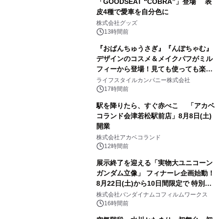
「GOODSEAT “COBRA”」登場 表
皮4種で愛車を自分色に
2
株式会社グッズ
13時間前
『おぱんちゅうさぎ』『んぽちゃむ』
デザインのコスメ＆メイクパフがミル
フィーから登場！見ても使っても楽し
3
い、ポップでキュートなコレクショ
ライフスタイルカンパニー株式会社
ン。
17時間前
駅を降りたら、すぐ赤べこ 「アカベ
コランド会津若松駅前店」8月8日(土)
開業
4
株式会社アカベコランド
12時間前
展示終了を迎える「実物大ユニコーン
ガンダム立像」 フィナーレ企画始動！
8月22日(土)から10日間限定で 特別映
5
像『UNICORN GUNDAM Statue ―
株式会社バンダイナムコフィルムワークス
BEYOND POSSIBILITY ―』を上映！
16時間前