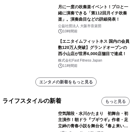
月に一度の吹奏楽イベント！プロと一
緒に演奏できる「第112回月イチ吹奏
楽」。演奏曲目などの詳細発表！
公益社団法人 大阪市音楽団
10時間前
【エニタイムフィットネス 国内の会員
数120万人突破】グランドオープンの
西小山店が世界6,000店舗目で達成！
株式会社Fast Fitness Japan
11時間前
エンタメの新着をもっと見る
ライフスタイルの新着
もっと見る
空気階段・水川かたまり 初舞台・初
主演作！朝ドラ『ブギウギ』作者・足
立紳の青春小説を舞台化『春よ来い、