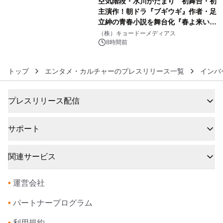
空気階段・水川かたまり 初舞台・初
主演作！朝ドラ『ブギウギ』作者・足
立紳の青春小説を舞台化『春よ来い、
6
マジで来い』キービジュアル解禁！
（株）キョードーメディアス
8時間前
トップ
エンタメ・カルチャーのプレスリリース一覧
インバ
プレスリリース配信
サポート
関連サービス
•
運営会社
•
パートナープログラム
•
利用規約