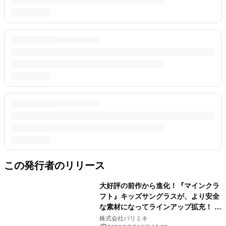
この発行者のリリース
大好評の前作から進化！『マインクラ
フト』キッズサングラスが、より安全
な素材になってラインアップ拡充！ 夏
の日差しから子どもの目を守る、親も
株式会社パリミキ