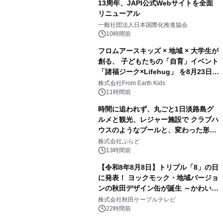
13周年、JAPI公式Webサイトを全面
リニューアル
3
一般社団法人日本国際化推進協会
10時間前
フロムアースキッズ × 地域 × 大学生が
創る、 子どもたちの「自育」イベント
「諸福ジーク×Lifehug」 を8月23日
4
(日)開催
株式会社From Earth Kids
11時間前
時間に追われず、丸ごと1日淡路島グ
ルメと観光、レジャー施設で クラブハ
ウスのようなプールと、変わった形の
5
サウナも 「THE BOXY AWAJI」のお
株式会社ぷらど
得な素泊まり連泊プランで
13時間前
【令和8年8月8日】トリプル「8」の日
に発表！ ヨックモック・地域バージョ
ンの秋田デザイン缶が誕生 ～かわいい
6
秋田犬の子犬と秋田の四季と名所を巡
株式会社秋田ケーブルテレビ
るパッケージ～ 9月1日(火)秋田県内で
22時間前
販売開始