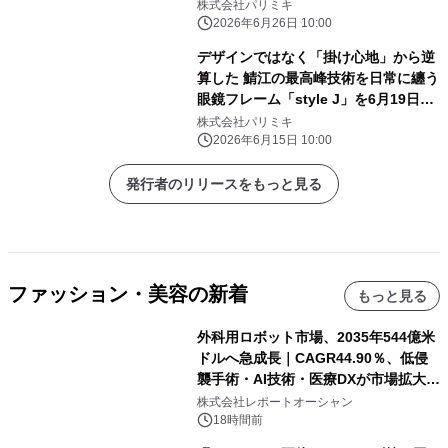
株式会社パリミキ
2026年6月26日 10:00
デザインではなく「掛け心地」から逆
算した 鯖江の最高峰技術を日常に纏う
眼鏡フレーム「style J」を6月19日
(金)に発売
株式会社パリミキ
2026年6月15日 10:00
発行者のリリースをもっと見る
ファッション・美容の新着
もっと見る
外科用ロボット市場、2035年544億米
ドルへ急成長｜CAGR44.90％、低侵
襲手術・AI技術・医療DXが市場拡大を
牽引
株式会社レポートオーシャン
18時間前