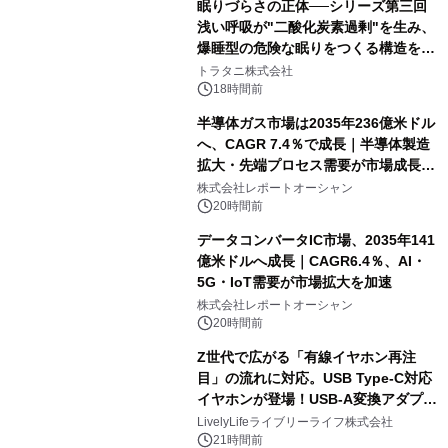
眠りづらさの正体──シリーズ第三回
浅い呼吸が"二酸化炭素過剰"を生み、
爆睡型の危険な眠りをつくる構造を解
説
トラタニ株式会社
18時間前
半導体ガス市場は2035年236億米ドル
へ、CAGR 7.4％で成長｜半導体製造
拡大・先端プロセス需要が市場成長を
加速
株式会社レポートオーシャン
20時間前
データコンバータIC市場、2035年141
億米ドルへ成長｜CAGR6.4％、AI・
5G・IoT需要が市場拡大を加速
株式会社レポートオーシャン
20時間前
Z世代で広がる「有線イヤホン再注
目」の流れに対応。USB Type-C対応
イヤホンが登場！USB-A変換アダプタ
ー付きでスマホからパソコンまで幅広
LivelyLifeライブリーライフ株式会社
く活用可能
21時間前