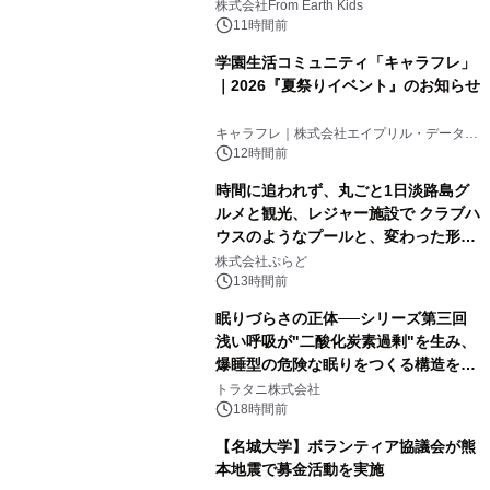
(日)開催
株式会社From Earth Kids
11時間前
学園生活コミュニティ「キャラフレ」
｜2026『夏祭りイベント』のお知らせ
キャラフレ｜株式会社エイプリル・データ・
デザインズ
12時間前
時間に追われず、丸ごと1日淡路島グ
ルメと観光、レジャー施設で クラブハ
ウスのようなプールと、変わった形の
サウナも 「THE BOXY AWAJI」のお
株式会社ぷらど
得な素泊まり連泊プランで
13時間前
眠りづらさの正体──シリーズ第三回
浅い呼吸が"二酸化炭素過剰"を生み、
爆睡型の危険な眠りをつくる構造を解
説
トラタニ株式会社
18時間前
【名城大学】ボランティア協議会が熊
本地震で募金活動を実施