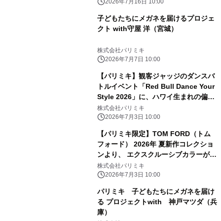
安心のアップデートモデルがパリミキ
2026年7月16日 10:00
から新登場
子どもたちにメガネを届けるプロジェ
クト with守屋 洋（宮城）
株式会社パリミキ
2026年7月7日 10:00
【パリミキ】観客ジャッジのダンスバ
トルイベント「Red Bull Dance Your
Style 2026」に、ハワイ生まれの偏光
サングラスブランド「Maui Jim(マウ
株式会社パリミキ
イジム)」特設ブースを出店！7月5
2026年7月3日 10:00
日・六本木ヒルズ
【パリミキ限定】TOM FORD（トム
フォード） 2026年 夏新作コレクショ
ンより、 エクスクルーシブカラーが７
月３日（金）限定発売！
株式会社パリミキ
2026年7月3日 10:00
パリミキ 子どもたちにメガネを届け
る プロジェクトwith 神戸マツダ（兵
庫）