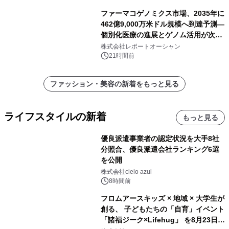
ファーマコゲノミクス市場、2035年に
462億9,000万米ドル規模へ到達予測―
個別化医療の進展とゲノム活用が次世
代ヘルスケア投資を加速
株式会社レポートオーシャン
21時間前
ファッション・美容の新着をもっと見る
ライフスタイルの新着
もっと見る
優良派遣事業者の認定状況を大手8社
分照合、優良派遣会社ランキング6選
を公開
株式会社cielo azul
8時間前
フロムアースキッズ × 地域 × 大学生が
創る、 子どもたちの「自育」イベント
「諸福ジーク×Lifehug」 を8月23日