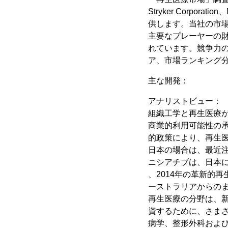
Stryker Corpo
供します。当社の市場
主要なプレーヤーの
れています。競争力
ア、市場ランキング
主な開発：
アナリストビュー：
組織工学と再生医療が
商業的利用可能性の
的政策により、再生
日本の場合は、最近
ニシアチブは、日本に
、2014年の革新的
ーストラリアからの
再生医療の分野は、
資するために、さま
病学、整形外科およ