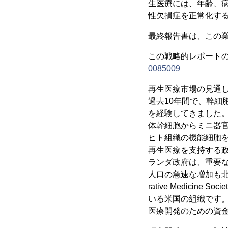
生医療には、年齢、
性欠損症を正常化す
最終報告書は、この業
この戦略的レポートのサ
0085009
再生医療市場の見通
過去10年間で、幹
を経験してきました
体幹細胞からミニ器
ヒト組織の機能細胞
再生医療を支持する政
ランダ政府は、重要
人口の急速な増加も北米地域の
rative Medic
いる米国の組織です。
医療開発のための資