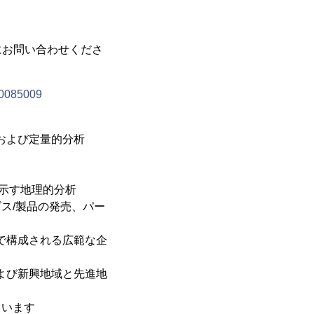
にお問い合わせくださ
10085009
および定量的分析
を示す地理的分析
ス/製品の発売、パー
で構成される広範な企
よび新興地域と先進地
ています