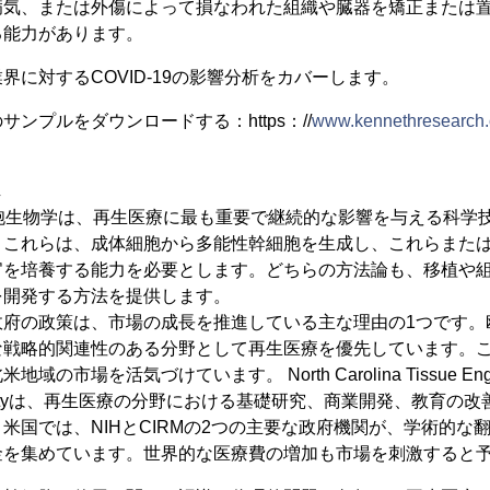
病気、または外傷によって損なわれた組織や臓器を矯正または
る能力があります。
界に対するCOVID-19の影響分析をカバーします。
ンプルをダウンロードする：https：//
www.kennethresearch.
し
細胞生物学は、再生医療に最も重要で継続的な影響を与える科学
。これらは、成体細胞から多能性幹細胞を生成し、これらまた
官を培養する能力を必要とします。どちらの方法論も、移植や
を開発する方法を提供します。
府の政策は、市場の成長を推進している主な理由の1つです。
な戦略的関連性のある分野として再生医療を優先しています。
市場を活気づけています。 North Carolina Tissue Enginee
ine Societyは、再生医療の分野における基礎研究、商業開発、教
米国では、NIHとCIRMの2つの主要な政府機関が、学術的な
金を集めています。世界的な医療費の増加も市場を刺激すると