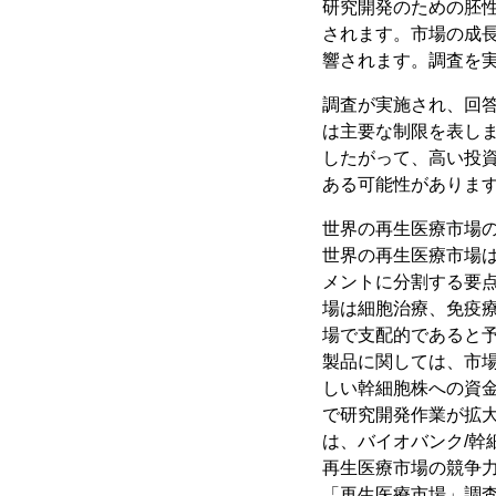
研究開発のための胚
されます。市場の成
響されます。調査を
調査が実施され、回答
は主要な制限を表し
したがって、高い投
ある可能性があります
世界の再生医療市場
世界の再生医療市場
メントに分割する要
場は細胞治療、免疫
場で支配的であると
製品に関しては、市
しい幹細胞株への資
で研究開発作業が拡
は、バイオバンク/幹
再生医療市場の競争
「再生医療市場」調査レポートは、