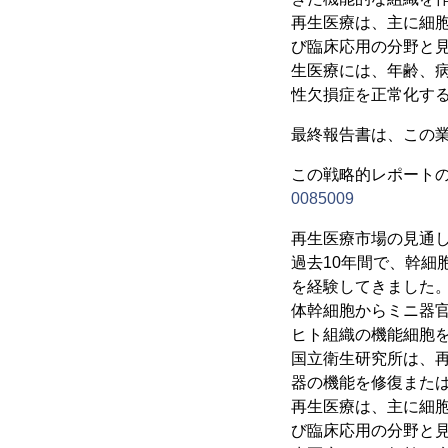
再生医療は、主に細
び臨床応用の分野と
生医療には、年齢、
性欠損症を正常化す
最終報告書は、この業
この戦略的レポートのサ
0085009
再生医療市場の見通
過去10年間で、幹
を経験してきました
体幹細胞からミニ器
ヒト組織の機能細胞
国立衛生研究所は、
器の機能を修復また
再生医療は、主に細
び臨床応用の分野と