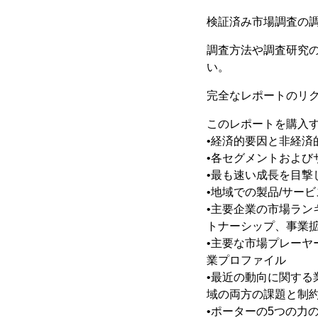
検証済み市場調査の
調査方法や調査研究
い。
完全なレポートのリクエス
このレポートを購入
•経済的要因と非経
•各セグメントおよび
•最も速い成長を目
•地域での製品/サー
•主要企業の市場ラン
トナーシップ、事業
•主要な市場プレーヤ
業プロファイル
•最近の動向に関す
域の両方の課題と制
•ポーターの5つの力