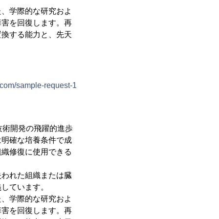
た、学際的な研究およ
障害を回復します。再
置換する能力と、先天
com/sample-request-1
技術開発の飛躍的進歩
は明確な培養条件で成
組織修復に使用できる
失われた組織または臓
義しています。
た、学際的な研究およ
障害を回復します。再