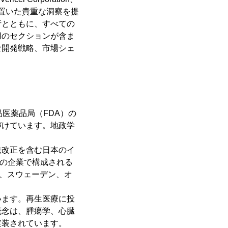
に重点を置いた貴重な洞察を提
析とともに、すべての
用のセクションが含ま
な開発戦略、市場シェ
医薬品局（FDA）の
づけています。地政学
法改正を含む日本のイ
5の企業で構成される
国、スウェーデン、オ
います。再生医療に投
概念は、腫瘍学、心臓
実装されています。