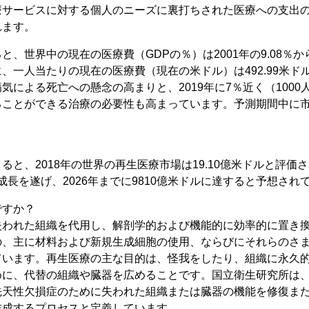
療サービスに対する個人のニーズに裏打ちされた医療への支出
れます。
、世界中の現在の医療費（GDPの％）は2001年の9.08％から2
、一人当たりの現在の医療費（現在の米ドル）は492.99米ド
気による死亡への懸念の高まりと、2019年に7％近く（100
ることができる治療の必要性も高まっています。予測期間中に
と、2018年の世界の再生医療市場は19.10億米ドルと評価され、
の成長を遂げ、2026年までに9810億米ドルに達すると予想され
ですか？
失われた組織を代用し、解剖学的および機能的に効率的に置き
の、主に材料および新規生成細胞の使用、ならびにそれらのさ
ています。再生医療の主な目的は、怪我をしたり、組織に永久
めに、代替の組織や臓器を広めることです。国立衛生研究所は
先天性欠損症のために失われた組織または臓器の機能を修復ま
作成するプロセスと定義しています。