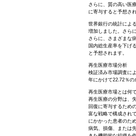
さらに、質の高い医
に寄与すると予想さ
世界銀行の統計によると
増加しました。さらに
さらに、さまざまな病
国内総生産率を下げ
と予想されます。
再生医療市場分析
検証済み市場調査による
年にかけて22.72％
再生医療市場とは何
再生医療の分野は、
回復に寄与するため
富な戦略で構成され
にかかった患者のた
病気、損傷、または
きた機能的な組織を