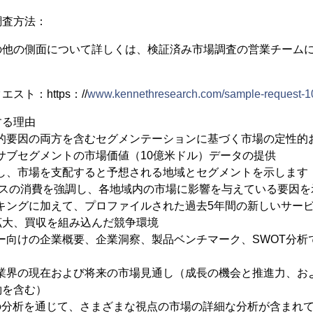
調査方法：
の他の側面について詳しくは、検証済み市場調査の営業チーム
ト：https：//
www.kennethresearch.com/sample-request-
する理由
済的要因の両方を含むセグメンテーションに基づく市場の定性的
サブセグメントの市場価値（10億米ドル）データの提供
撃し、市場を支配すると予想される地域とセグメントを示します
ビスの消費を強調し、各地域内の市場に影響を与えている要因
キングに加えて、プロファイルされた過去5年間の新しいサービ
拡大、買収を組み込んだ競争環境
ー向けの企業概要、企業洞察、製品ベンチマーク、SWOT分析
る業界の現在および将来の市場見通し（成長の機会と推進力、お
約を含む）
の分析を通じて、さまざまな視点の市場の詳細な分析が含まれ