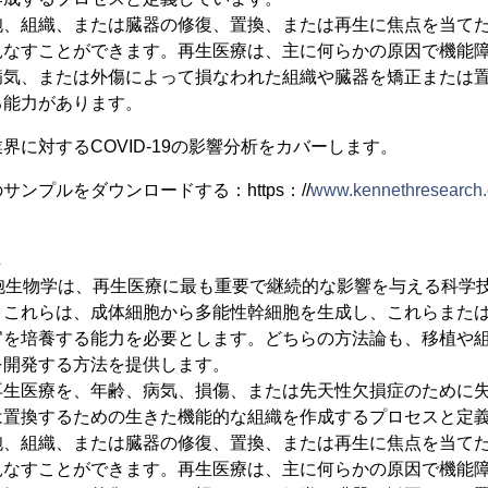
胞、組織、または臓器の修復、置換、または再生に焦点を当て
見なすことができます。再生医療は、主に何らかの原因で機能
病気、または外傷によって損なわれた組織や臓器を矯正または
る能力があります。
界に対するCOVID-19の影響分析をカバーします。
ンプルをダウンロードする：https：//
www.kennethresearch.
し
細胞生物学は、再生医療に最も重要で継続的な影響を与える科学
。これらは、成体細胞から多能性幹細胞を生成し、これらまた
官を培養する能力を必要とします。どちらの方法論も、移植や
を開発する方法を提供します。
再生医療を、年齢、病気、損傷、または先天性欠損症のために
は置換するための生きた機能的な組織を作成するプロセスと定
胞、組織、または臓器の修復、置換、または再生に焦点を当て
見なすことができます。再生医療は、主に何らかの原因で機能