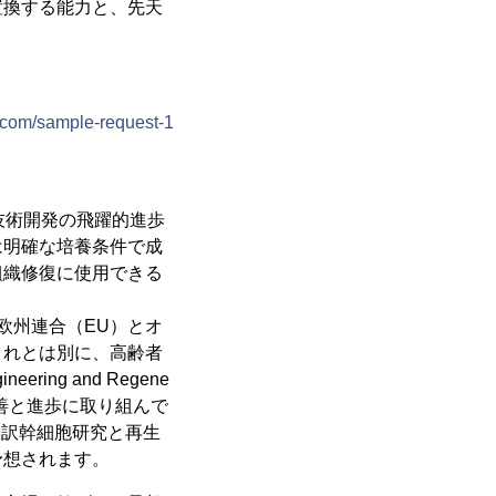
置換する能力と、先天
com/sample-request-1
技術開発の飛躍的進歩
は明確な培養条件で成
組織修復に使用できる
欧州連合（EU）とオ
これとは別に、高齢者
ring and Regene
育の改善と進歩に取り組んで
翻訳幹細胞研究と再生
予想されます。