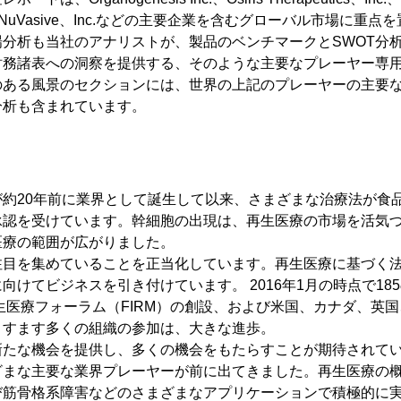
ration、NuVasive、Inc.などの主要企業を含むグローバル市場
分析も当社のアナリストが、製品のベンチマークとSWOT分
財務諸表への洞察を提供する、そのような主要なプレーヤー専
のある風景のセクションには、世界の上記のプレーヤーの主要
分析も含まれています。
約20年前に業界として誕生して以来、さまざまな治療法が食品
承認を受けています。幹細胞の出現は、再生医療の市場を活気
医療の範囲が広がりました。
注目を集めていることを正当化しています。再生医療に基づく
向けてビジネスを引き付けています。 2016年1月の時点で18
再生医療フォーラム（FIRM）の創設、および米国、カナダ、英
ますます多くの組織の参加は、大きな進歩。
新たな機会を提供し、多くの機会をもたらすことが期待されて
ざまな主要な業界プレーヤーが前に出てきました。再生医療の
び筋骨格系障害などのさまざまなアプリケーションで積極的に