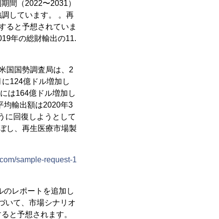
（2022〜2031）
調しています。 。再
長すると予想されていま
19年の総財輸出の11.
と米国国勢調査局は、2
に124億ドル増加し
月には164億ドル増加し
均輸出額は2020年3
ように回復しようとして
及ぼし、再生医療市場製
com/sample-request-1
イトルのレポートを追加し
基づいて、市場シナリオ
すると予想されます。