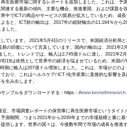
再生医療市場に関するレポートを追加しました。これは、予測期間
に関連する最新の傾向、主要な機会、推進要因、および課題を強
界中でICTの商品やサービスの貿易が拡大しているため、成
ると、ICT財の輸出は、2017年の総財輸出の11.164％から20
しました。
しています。 2021年5月4日のリリースで、米国経済分析局
際貿易の回復について言及しています。国内の輸出は、2021年2月
しました。トレンドでは、輸入は2,745億ドルに達し、2021年2
VID19は依然として世界中の経済を悩ませているため、米国の平
、同時期に輸入は207億ドル増加しました。これは、市場がどの
ており、これはヘルスケア/ ICT /化学産業に直接的な影響を
要を生み出します。
ンプルをダウンロードする：https：//
www.kennethresearch.
earchは最近、市場調査レポートの保管庫に再生医療市場というタ
予測期間、つまり2021年から2030年までの市場規模と量に
を提供します。世界の国々は、今後数年間で市場の成長を推進