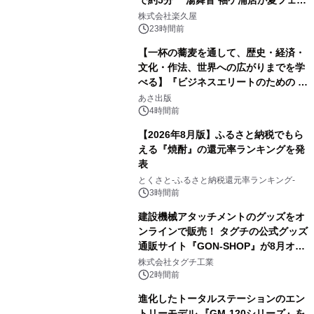
で約5分 湯舞音 袖ケ浦店が夏フェア
1
メニューを提供
株式会社楽久屋
23時間前
【一杯の蕎麦を通して、歴史・経済・
文化・作法、世界への広がりまでを学
べる】『ビジネスエリートのための 教
2
養としての蕎麦』2026年8月25日
あさ出版
（火）発売
4時間前
【2026年8月版】ふるさと納税でもら
える『焼酎』の還元率ランキングを発
表
3
とくさと-ふるさと納税還元率ランキング-
3時間前
建設機械アタッチメントのグッズをオ
ンラインで販売！ タグチの公式グッズ
通販サイト『GON-SHOP』が8月オー
4
プン
株式会社タグチ工業
2時間前
進化したトータルステーションのエン
トリーモデル 『GM-120シリーズ』を