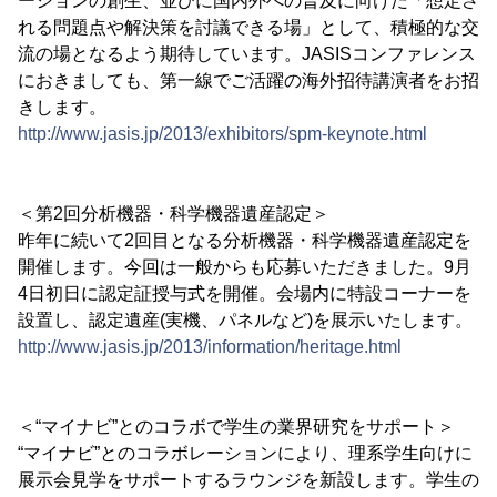
ーションの創生、並びに国内外への普及に向けた「想定さ
れる問題点や解決策を討議できる場」として、積極的な交
流の場となるよう期待しています。JASISコンファレンス
におきましても、第一線でご活躍の海外招待講演者をお招
きします。
http://www.jasis.jp/2013/exhibitors/spm-keynote.html
＜第2回分析機器・科学機器遺産認定＞
昨年に続いて2回目となる分析機器・科学機器遺産認定を
開催します。今回は一般からも応募いただきました。9月
4日初日に認定証授与式を開催。会場内に特設コーナーを
設置し、認定遺産(実機、パネルなど)を展示いたします。
http://www.jasis.jp/2013/information/heritage.html
＜“マイナビ”とのコラボで学生の業界研究をサポート＞
“マイナビ”とのコラボレーションにより、理系学生向けに
展示会見学をサポートするラウンジを新設します。学生の