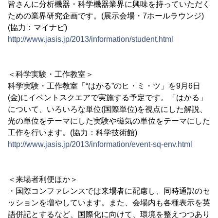
皆さんに分析機器・科学機器業界に興味を持っていただく
ための業界研究企画です。(展示会場・7ホールラウンジ)
(協力：マイナビ)
http://www.jasis.jp/2013/information/student.html
＜科学実験・工作教室＞
科学実験・工作教室「“はかる”のヒ・ミ・ツ」を9月6日
(金)にイベントスクエアで実施する予定です。「はかる」
について、いろいろな単位(国際単位)を視点にした解説、
光の単位をテーマにした実験や磁気の単位をテーマにした
工作を行います。(協力：科学技術館)
http://www.jasis.jp/2013/information/event-sq-env.html
＜来場者利便ほか＞
・国際コンファレンスでは来場者に配慮し、同時通訳のセ
ッションを増やしています。また、会場内も各種表示を英
語併記とするなど、国際化に向けて、環境を整えつつあり