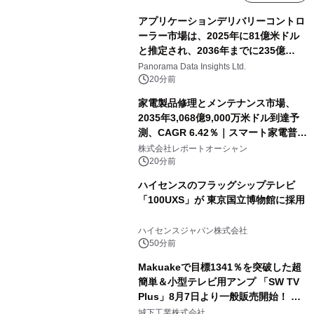
アプリケーションデリバリーコントロ
ーラー市場は、2025年に81億米ドル
と推定され、2036年までに235億
8,000万米ドルに達すると予測されて
Panorama Data Insights Ltd.
おり、予測期間（2026年～2036年）
20分前
家電製品修理とメンテナンス市場、
2035年3,068億9,000万米ドル到達予
測、CAGR 6.42％｜スマート家電普
及・循環型経済・メンテナンス需要拡
株式会社レポートオーシャン
大が成長を加速
20分前
ハイセンスのフラッグシップテレビ
「100UXS」が 東京国立博物館に採用
ハイセンスジャパン株式会社
50分前
Makuakeで目標1341％を突破した超
簡単＆小型テレビ用アンプ 「SW TV
Plus」8月7日より一般販売開始！ ケ
ーブル1本つなぐだけ、テレビの音が
城下工業株式会社