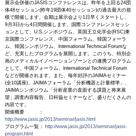
展示会併催のJASISコンファレンスは、昨年を上回る24団
体48セッション(昨年19団体40セッション)の過去最大の規
模で開催します。会期は展示会より1日早くスタートし、
9月3日から4日間開催します。国際コンファレンスセッシ
ョンとして、U.S.シンポジウム、英国王立化学会(RSC)東
京国際コンファレンス、中国フォーラム、韓国フォーラ
ム、韓国シンポジウム、International Technical Forumな
ど、充実したプログラムを展開します。このうち、特別企
画のメディカルイノベーションゾーンとの連携プログラム
として、中国フォーラム、International Technical Forum
などが開催されます。また、毎年好評のJAIMAセミナー
(全10講座)、JAIMAフォーラム「分析機器と計量標準」、
JAIMAシンポジウム「分析産業の直面する課題と将来展
望」調査内容報告、日科協セミナーなど、盛りだくさんの
内容です。
開催概要 ：
http://www.jasis.jp/2013/seminar/jasis.html
プログラム一覧：
http://www.jasis.jp/2013/seminar/jasis-
program.html