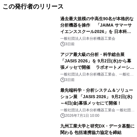
この発行者のリリース
過去最大規模の中高生90名が本格的な
分析機器を操作 「JAIMA サマーサ
イエンススクール2026」を 日本科学
未来館で開催
一般社団法人日本分析機器工業会
3日前
アジア最大級の分析・科学総合展
「JASIS 2026」を 9月2日(水)から幕
張メッセで開催 ラボオートメーショ
ン・フィジカルAI ― 研究開発を変え
一般社団法人日本分析機器工業会、一般社団
法人日本科学機器協会
る最新ソリューションなどの見どころ
3日前
をご紹介
最先端科学・分析システム＆ソリュー
ション展 「JASIS 2026」 9月2日(水)
～4日(金)幕張メッセにて開催！
一般社団法人日本分析機器工業会 一般社団法
人日本科学機器協会
2026年7月1日 10:00
九州工業大学と研究DX・データ基盤に
関わる 包括連携協力協定を締結