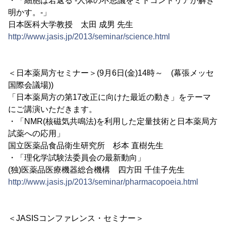
・「細胞は若返る -人体の不思議をミトコンドリアが解き
明かす。-」
日本医科大学教授 太田 成男 先生
http://www.jasis.jp/2013/seminar/science.html
＜日本薬局方セミナー＞(9月6日(金)14時～ (幕張メッセ
国際会議場))
「日本薬局方の第17改正に向けた最近の動き」をテーマ
にご講演いただきます。
・「NMR(核磁気共鳴法)を利用した定量技術と日本薬局方
試薬への応用」
国立医薬品食品衛生研究所 杉本 直樹先生
・「理化学試験法委員会の最新動向」
(独)医薬品医療機器総合機構 四方田 千佳子先生
http://www.jasis.jp/2013/seminar/pharmacopoeia.html
＜JASISコンファレンス・セミナー＞