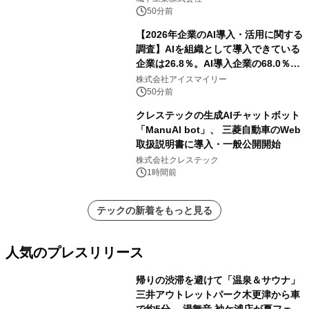
ぐっと豊かに
50分前
【2026年企業のAI導入・活用に関する
調査】AIを組織として導入できている
企業は26.8％。AI導入企業の68.0％
が、自社でのAI導入・活用は「上手く
株式会社アイスマイリー
いっている」と回答
50分前
クレステックの生成AIチャットボット
「ManuAI bot」、 三菱自動車のWeb
取扱説明書に導入・一般公開開始
株式会社クレステック
1時間前
テックの新着をもっと見る
人気のプレスリリース
帰りの渋滞を避けて「温泉＆サウナ」
三井アウトレットパーク木更津から車