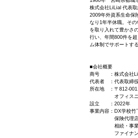
1980年 宮崎県都城
株式会社LiLial 
2009年外資系生命
なり1年半休職。その
を取り入れて豊かさの
行い、年間800件を
ム体制でサポートす
■会社概要
商号 ：株式会社LiL
代表者 ：代表取締役
所在地 ：〒812-00
オフィスニューガ
設立 ：2022年
事業内容：DX学校竹
保険代理店・募
相続・事業承継
ファイナンシャ