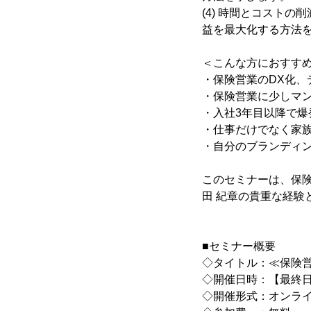
(4) 時間とコスト
益を最大化する方法
＜こんな方におすす
・保険営業のDX化、
・保険営業に少しマ
・入社3年目以降で爆
・仕事だけでなく家
・自分のブランディン
このセミナーは、保
田 紀章の貴重な経験
■セミナー概要
◇タイトル：≪保険営
◇開催日時：【最終日】2月
◇開催形式：オンラ