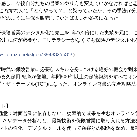
を感じ、今後自分たちの営業のやり方も変えていかなければと
をこなすなんて「どうやって？」と疑っていたが、その手法が分
がどのように生保を販売していけばよいか参考になった。
が保険営業のデジタル化で売上を1年で5倍にした実績を元に、
X】に何が必要か、ITリテラシーがなくても保険のデジタル化
/ws.formzu.net/sfgen/S948325535/
)
新時代の保険営業に必要なスキルを身につける絶好の機会が到
る久保田 紀章が登壇。年間800件以上の保険契約をすべてオ
・ザ・テーブル(TOT)になった、オンライン営業の完全攻略
ット】
業の極意：対面営業に依存しない、効率的で成果を生むオンライ
用法：AIやデータ分析など、最新技術を保険営業に取り入れる方
ジメントの強化：デジタルツールを使って顧客との関係を深め、