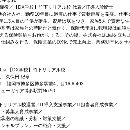
市生まれ
代表取締役／【DX学校】竹下リリアル校 代表／IT導入診断士
保険会社入社。勤務10年目に過度の仕事で帯状疱疹を発症。仕
年に3人目の子供が誕生。資産は底をつき、家族5人で質素な生
基準は家族との時間だと気付く。保険代理店に転職後は面談を
超える保険契約をお預かりする。その後、株式会社LiLialを立
る仕組みを作る。保険営業のDX化で売上向上、業務効率化をサ
ial【DX学校】竹下リリアル校
 久保田 紀章
11 福岡市博多区博多駅前4丁目16-6-403
イア博多駅前No.50
下リリアル校運営／IT導入支援事業／IT担当者育成事業／
集人育成事業／
の相談・分析・対策支援／
ルプランナーの紹介・支援／