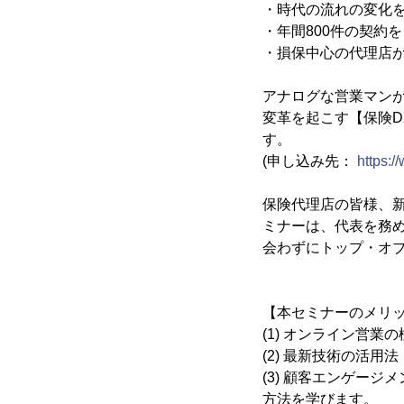
・時代の流れの変化
・年間800件の契約
・損保中心の代理店
アナログな営業マン
変革を起こす【保険D
す。
(申し込み先：
https:/
保険代理店の皆様、
ミナーは、代表を務め
会わずにトップ・オブ
【本セミナーのメリ
(1) オンライン営
(2) 最新技術の活
(3) 顧客エンゲー
方法を学びます。