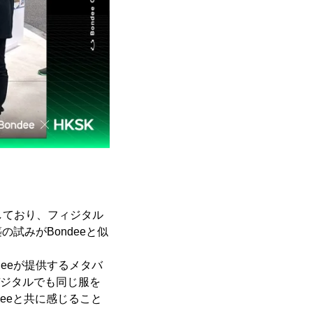
出展しており、フィジタル
試みがBondeeと似
deeが提供するメタバ
デジタルでも同じ服を
deeと共に感じること