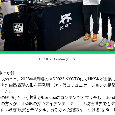
HKSK × Bondeeブース
たきっかけ
っかけは、2023年6月頃のIVS2023 KYOTOにてHKSKが
えた自己表現の形を再発明し次世代コミュニケーションの構築の
ました。
の紐づけという技術がBondeeのコンテンツとマッチし、Bon
の方々が、HKSKの持つアイデンティティ、「現実世界でも
指す世界観“現実とデジタル、分断された認識をつなげる”をBon