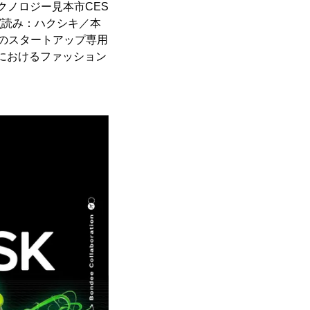
クノロジー見本市CES
s」(読み：ハクシキ／本
4内のスタートアップ専用
0時代におけるファッション