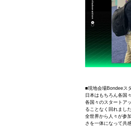
■現地会場Bondee
日本はもちろん各国
各国々のスタートア
ることなく回れまし
全世界から人々が参
さを一体になって共