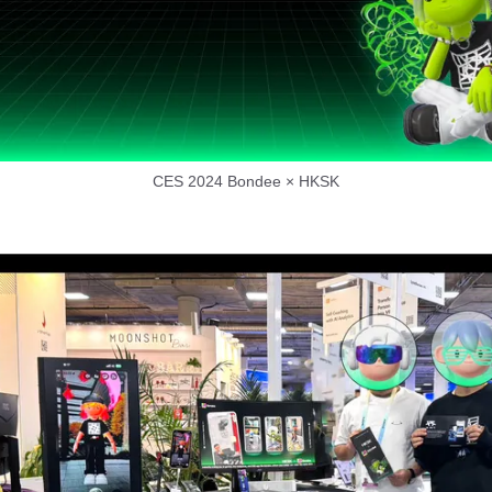
CES 2024 Bondee × HKSK