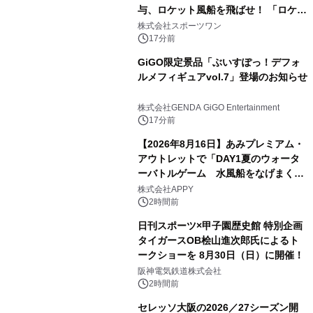
与、ロケット風船を飛ばせ！ 「ロケッ
トマラソン2026」開催
株式会社スポーツワン
17分前
GiGO限定景品「ぶいすぽっ！デフォ
ルメフィギュアvol.7」登場のお知らせ
株式会社GENDA GiGO Entertainment
17分前
【2026年8月16日】あみプレミアム・
アウトレットで「DAY1夏のウォータ
ーバトルゲーム 水風船をなげまくろ
う！」を開催
株式会社APPY
2時間前
日刊スポーツ×甲子園歴史館 特別企画
タイガースOB桧山進次郎氏によるト
ークショーを 8月30日（日）に開催！
阪神電気鉄道株式会社
2時間前
セレッソ大阪の2026／27シーズン開