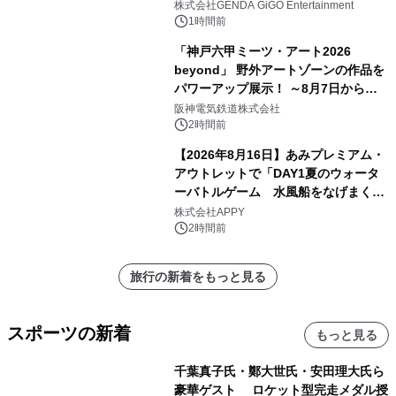
2026年8月7日(金)10時グランドオープ
株式会社GENDA GiGO Entertainment
ン
1時間前
「神戸六甲ミーツ・アート2026
beyond」 野外アートゾーンの作品を
パワーアップ展示！ ～8月7日からは
直前割パスポートを販売～
阪神電気鉄道株式会社
2時間前
【2026年8月16日】あみプレミアム・
アウトレットで「DAY1夏のウォータ
ーバトルゲーム 水風船をなげまくろ
う！」を開催
株式会社APPY
2時間前
旅行の新着をもっと見る
スポーツの新着
もっと見る
千葉真子氏・鄭大世氏・安田理大氏ら
豪華ゲスト ロケット型完走メダル授