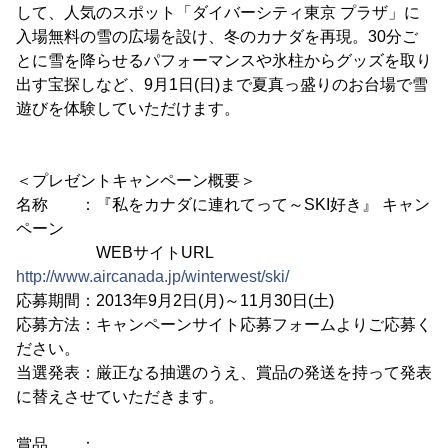
して、人気のスポット「ダイバーシティ東京 プラザ」に
入場無料の雪の広場を設け、冬のカナダを再現。30分ご
とに雪を降らせるパフォーマンスや氷柱からグッズを取り
出す宝探しなど、9月1日(日)まで夏真っ盛りのお台場で雪
遊びを体験していただけます。
＜プレゼントキャンペーン概要＞
名称 ：『私をカナダに連れてって～SKI好き』 キャン
ペーン
WEBサイトURL
http://www.aircanada.jp/winterwest/ski/
応募期間：2013年9月2日(月)～11月30日(土)
応募方法：キャンペーンサイト応募フォームよりご応募く
ださい。
当選発表：厳正なる抽選のうえ、賞品の発送を持って発表
に替えさせていただきます。
賞品 ：