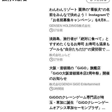
わんわんリゾート 粟津の"看板犬"の名
前をみんなで決めよう！ Instagramで
「お名前募集キャンペーン」を8月8日
(土)より開催
GENSEN HOLDINGS株式会社
17分前
淡路島、旅行者が「絶対に食べて」と
すすめたくなるお寿司 お寿司も温泉も
プールも"自分たちだけ"の貸切宿で 1
日1組限定「岩屋温泉 絵島別庭 海と
株式会社ぷらど
森」の握り寿司プラン
17分前
大阪・道頓堀の「GiGO」旗艦店
「GiGO大阪道頓堀本店2周年祭」開催
のお知らせ
株式会社GENDA GiGO Entertainment
1時間前
GiGOのクレーンゲーム専門店が埼
玉・草加に誕生 「GiGOクレーンゲー
ムオアシス草加セーモンプラザ」