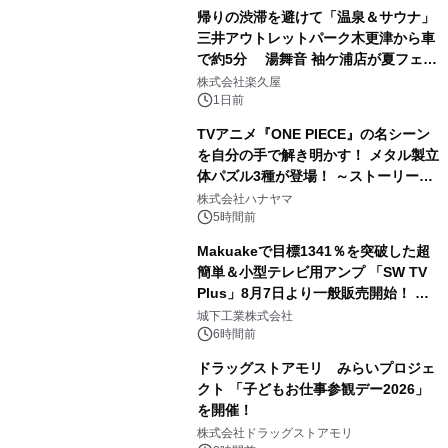
帰りの渋滞を避けて「温泉＆サウナ」
三井アウトレットパーク木更津から車
で約5分 湯舞音 袖ケ浦店が夏フェア
2
メニューを提供
株式会社楽久屋
1日前
TVアニメ『ONE PIECE』の名シーン
を自分の手で解き明かす！ メタル製立
体パズル3種が登場！ ～ストーリーと
3
ギミックが融合した 大人の体験型パズ
株式会社ハナヤマ
ルが8月7日(金)12時より先行予約受付
5時間前
開始～
Makuakeで目標1341％を突破した超
簡単＆小型テレビ用アンプ 「SW TV
Plus」8月7日より一般販売開始！ ケ
4
ーブル1本つなぐだけ、テレビの音が
城下工業株式会社
ぐっと豊かに
6時間前
ドラッグストアモリ みらいプロジェ
クト 「子どもお仕事参観デー2026」
を開催！
5
株式会社ドラッグストアモリ