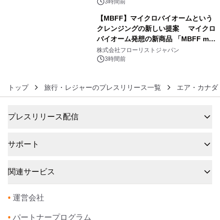
3時間前
【MBFF】マイクロバイオームという
クレンジングの新しい提案 マイクロ
バイオーム発想の新商品 「MBFF mb
6
クレンジングPRO」を2026年8月6日
株式会社フローリストジャパン
発売
3時間前
トップ
旅行・レジャーのプレスリリース一覧
エア・カナダ
プレスリリース配信
サポート
関連サービス
•
運営会社
•
パートナープログラム