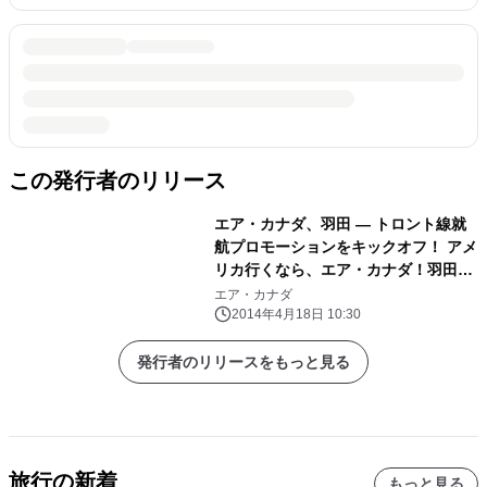
この発行者のリリース
エア・カナダ、羽田 ― トロント線就
航プロモーションをキックオフ！ アメ
リカ行くなら、エア・カナダ！羽田発
トロント経由で 北米・中南米が近くな
エア・カナダ
る キャンペーンに応募してペア往復航
2014年4月18日 10:30
空券をゲットしよう！
発行者のリリースをもっと見る
旅行の新着
もっと見る