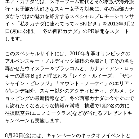
エア・カナダでは、スキーブーム世代とその家族や海外旅
行・女子旅が大好きなスキー女子を対象に、冬の西部カナ
ダならではの魅力を紹介するスペシャルプロモーションサ
イト「私をカナダに連れてって～SKI好き」を2013年9月2
日(月)に公開、「冬の西部カナダ」のPR展開をスタート
します。
このスペシャルサイトには、2010年冬季オリンピックの
アルペンスキー・ノルディック競技の会場としてその名を
轟かせたウィスラー＆ブラッコムと、カナディアン・ロッ
キーの通称 Big3 と呼ばれる「レイク・ルイーズ」「サン
シャイン・ビレッジ」「マウント・ノーケイ」のエリア・
ゲレンデ紹介、スキー以外のアクティビティ、グルメ、シ
ョッピングの最新情報など、冬の西部カナダに今すぐにで
も訪れたくなるような情報が満載。抽選で1組2名の方に
往復航空券(エコノミークラス)などが当たるプレゼントキ
ャンペーンも実施します。
8月30日(金)には、キャンペーンのキックオフイベントと