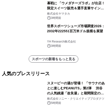
幕戦に 「ウメダチーズラボ」が出店！
限定スイーツ販売＆選手直筆サイング
ッズが当たる抽選会を 8月8日に開催
株式会社ヤマタカ
3時間前
世界スポーツシューズ市場調査2026：
2032年222551百万米ドル規模を展望
YH Research株式会社
3時間前
スポーツの新着をもっと見る
人気のプレスリリース
スヌーピーの湯が登場！ 「サウナのあ
とに楽しむPEANUTS」第2弾 渋谷
の人気銭湯「改良湯」と期間限定のコ
1
ラボレーション サウナイキタイコラ
株式会社ソニー・クリエイティブプロダクツ
ボグッズも発売決定！
5時間前