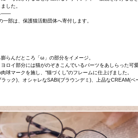
しました。
る――
”の売上の一部は、保護猫活動団体へ寄付します。
る膨らんだところ「ω」の部分をイメージ。
、ヨロイ部分には猫がのぞきこんでいるパーツをあしらった可
肉球マークを施し、“猫づくし”のフレームに仕上げました。
(ブラック)、オシャレなSABI(ブラウンデミ)、上品なCREAM(