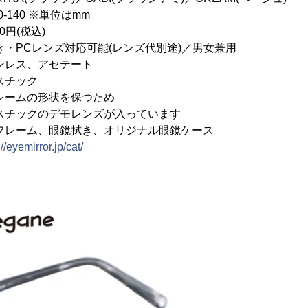
-140 ※単位はmm
円(税込)
PCレンズ対応可能(レンズ代別途)／男女兼用
ンレス、アセテート
スチック
形状を保つため
デモレンズが入っています
フレーム、眼鏡拭き、オリジナル眼鏡ケース
://eyemirror.jp/cat/