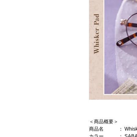
＜商品概要＞
商品名 ： Whiske
カラー ： SABATR