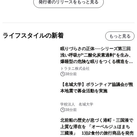
発行者のリリースをもっと見る
ライフスタイルの新着
もっと見る
眠りづらさの正体──シリーズ第三回
浅い呼吸が"二酸化炭素過剰"を生み、
爆睡型の危険な眠りをつくる構造を解
説
トラタニ株式会社
38分前
【名城大学】ボランティア協議会が熊
本地震で募金活動を実施
学校法人 名城大学
38分前
北前船の歴史が息づく港町・三国湊で
上質な滞在を 「オーベルジュほまち
三國湊」 1泊2食付の旅行商品を発売