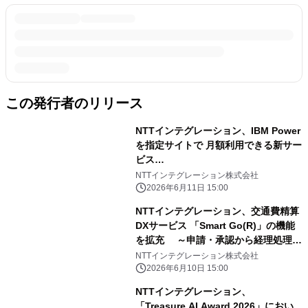
この発行者のリリース
NTTインテグレーション、IBM Power
を指定サイトで 月額利用できる新サー
ビス
「PowerCloudNEXT@Customer」を
NTTインテグレーション株式会社
提供開始 ～オンプレミス更改とクラウ
2026年6月11日 15:00
ド移行の間を埋める、 新たな選択肢が
NTTインテグレーション、交通費精算
誕生～
DXサービス 「Smart Go(R)」の機能
を拡充 ～申請・承認から経理処理ま
での連携を強化～
NTTインテグレーション株式会社
2026年6月10日 15:00
NTTインテグレーション、
「Treasure AI Award 2026」におい