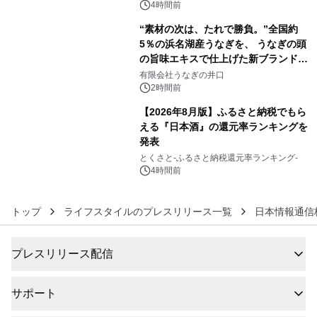
4時間前
“素材の次は、たれで勝負。”全国約
5％の浜名湖産うなぎを、 うなぎの頭
の旨味エキスで仕上げた新ブランド
5
「井口の誉」誕生
有限会社うなぎの井口
2時間前
【2026年8月版】ふるさと納税でもら
える『日本酒』の還元率ランキングを
発表
6
とくさと-ふるさと納税還元率ランキング-
4時間前
トップ
ライフスタイルのプレスリリース一覧
日本情報通信
プレスリリース配信
サポート