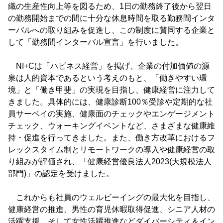
織の生産性向上等を図るため、1日の勤務終了後から翌日
の勤務開始までの間に十分な休息時間を取る勤務間インタ
ーバルへの取り組みを促進し、この制度に賛同する企業と
して「勤務間インターバル宣言」を行いました。
NI+Cは「ハピネス経営」を掲げ、企業の付加価値の源
泉は人的資本であるという考えのもと、「働きやすい環
境」と「働き甲斐」の実現を目指し、健康経営に注力して
きました。具体的には、健康診断100％受診や定期的な社
員サーベイの実施、健康面のチェックやエンゲージメント
チェック、ウォーキングイベントなど、さまざまな健康維
持・促進を行ってきました。また、働き方改革におけるフ
レックスタイム制とリモートワークの導入や健康経営の取
り組みが評価され、「健康経営優良法人2023(大規模法人
部門)」の認定を受けました。
これからも社員のウェルビーイングの最大化を目指し、
健康経営の推進、男性の育児休暇取得促進、シニア人材の
活躍支援、そして女性活躍推進などダイバーシティ＆イン