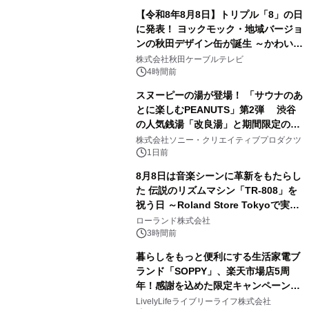
【令和8年8月8日】トリプル「8」の日
に発表！ ヨックモック・地域バージョ
ンの秋田デザイン缶が誕生 ～かわいい
1
秋田犬の子犬と秋田の四季と名所を巡
株式会社秋田ケーブルテレビ
るパッケージ～ 9月1日(火)秋田県内で
4時間前
販売開始
スヌーピーの湯が登場！ 「サウナのあ
とに楽しむPEANUTS」第2弾 渋谷
の人気銭湯「改良湯」と期間限定のコ
2
ラボレーション サウナイキタイコラ
株式会社ソニー・クリエイティブプロダクツ
ボグッズも発売決定！
1日前
8月8日は音楽シーンに革新をもたらし
た 伝説のリズムマシン「TR-808」を
祝う日 ～Roland Store Tokyoで実機
3
を展示しての 記念キャンペーンを開
ローランド株式会社
催 英国ラジオ「NTS」の 特別プログ
3時間前
ラムや、「TR-808」を愛する伝説的
暮らしをもっと便利にする生活家電ブ
アーティストを フィーチャーしたアニ
ランド「SOPPY」、楽天市場店5周
メーションを公開～
年！感謝を込めた限定キャンペーンを
4
8月10日より開催
LivelyLifeライブリーライフ株式会社