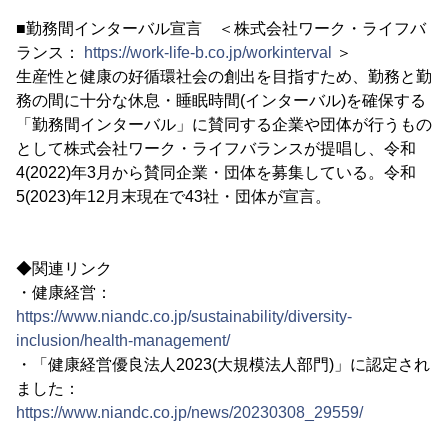
■勤務間インターバル宣言 ＜株式会社ワーク・ライフバ
ランス：
https://work-life-b.co.jp/workinterval
＞
生産性と健康の好循環社会の創出を目指すため、勤務と勤
務の間に十分な休息・睡眠時間(インターバル)を確保する
「勤務間インターバル」に賛同する企業や団体が行うもの
として株式会社ワーク・ライフバランスが提唱し、令和
4(2022)年3月から賛同企業・団体を募集している。令和
5(2023)年12月末現在で43社・団体が宣言。
◆関連リンク
・健康経営：
https://www.niandc.co.jp/sustainability/diversity-
inclusion/health-management/
・「健康経営優良法人2023(大規模法人部門)」に認定され
ました：
https://www.niandc.co.jp/news/20230308_29559/