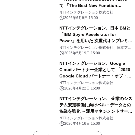
て 「The Best New Function
Partner」を受賞 ～通算6回目の
NTTインテグレーション株式会社
Treasure AIアワード受賞を達成～
2026年6月9日 15:00
NTTインテグレーション、日本IBMと
「IBM Spyre Accelerator for
Power」を用いた 次世代オンプレミス
AI基盤の技術検証を開始 ～日本国内
NTTインテグレーション株式会社、日本ア
イ・ビー・エム株式会社
初、低消費電力AIアクセラレーターを
2026年5月19日 15:00
用い、 2026年10月のサービス提供を
NTTインテグレーション、Google
目指す～
Cloud パートナー企業として 「2026
Google Cloud パートナー・オブ・
ザ・イヤー」を受賞 ～ 日本の公共部
NTTインテグレーション株式会社
門におけるDX推進への貢献が評価 ～
2026年4月22日 15:00
NTTインテグレーション、 企業のシス
テム安定稼働に向けベル・データとの
協業を強化 ～運用マネジメントサービ
ス「BOMS」のオプションとして
NTTインテグレーション株式会社
「NI+C APM/Observability サービ
2026年4月16日 15:00
ス」を提供開始～