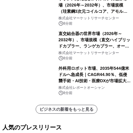
場（2026年～2032年）、市場規模
（珪素鋼3次元コイルコア、アモルフ
ァス合金3次元コイルコア）・分析レ
株式会社マーケットリサーチセンター
ポートを発表
8分前
直交結合器の世界市場（2026年～
2032年）、市場規模（直交ハイブリッ
ドカプラー、ランゲカプラー、オーバ
ーレイカプラー、その他）・分析レポ
株式会社マーケットリサーチセンター
ートを発表
8分前
外科用ロボット市場、2035年544億米
ドルへ急成長｜CAGR44.90％、低侵
襲手術・AI技術・医療DXが市場拡大を
牽引
株式会社レポートオーシャン
8分前
ビジネスの新着をもっと見る
人気のプレスリリース