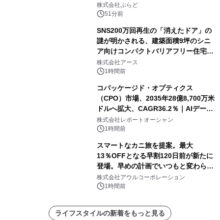
株式会社ぷらど
51分前
SNS200万回再生の「消えたドア」の
謎が明かされる、建築面積9坪のシニ
ア向けコンパクトバリアフリー住宅が
誕生
株式会社アース
1時間前
コパッケージド・オプティクス
（CPO）市場、2035年28億8,700万米
ドルへ拡大、CAGR36.2％｜AIデータ
センター・高速光通信需要が成長を加
株式会社レポートオーシャン
速
1時間前
スマートなカニ旅を提案。最大
13％OFFとなる早割120日前が新たに
登場。早めの計画でいつもと変わらぬ
大人の冬旅を。ー夕日ヶ浦温泉「佳松
株式会社アウルコーポレーション
苑 別邸ふうか」ー
1時間前
ライフスタイルの新着をもっと見る