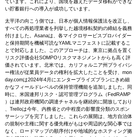
ています。これにより、国境を越えたデータ移転ができな
い貯蓄銀行への導入が成功しています。
太平洋の向こう側では、日本が個人情報保護法を改正し、
すべての再処理業者を列挙した越境移転契約の締結を義務
付けました。Asanaは、各マイクロサービスプロバイダー
と保持期間を機械可読なYAMLマニフェストに記載するこ
とで対応しました。このアプローチは、東京に拠点を置く
リスク評価会社SOMPOリスクマネジメントからも高く評
価されています。北米では、カリフォルニア州プライバシ
ー権法が従業員データの権利を拡大したことを受け、mon
day.comは2024年4月にエンタープライズプランにきめ細
かなフィールドレベルの保持管理機能を追加しました。同
時に、米国連邦リスク・認可管理プログラム（FedRAMP
）は連邦政府機関の調達チャネルを継続的に開放しており
、Trelloは今年、内務省との中程度の影響度分類のスポン
サーシップを完了しました。これらの展開は、地方自治体
の規制や主権に関する優先権がもはや周辺的な関心事では
なく、ロードマップの順序付けや地域的なホスティング拠