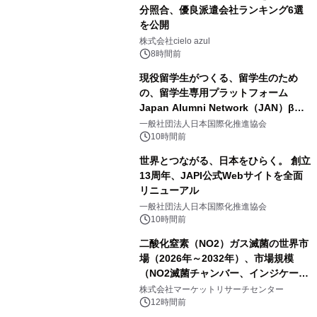
分照合、優良派遣会社ランキング6選
を公開
株式会社cielo azul
8時間前
現役留学生がつくる、留学生のため
の、留学生専用プラットフォーム
Japan Alumni Network（JAN）β版
をリリース
一般社団法人日本国際化推進協会
10時間前
世界とつながる、日本をひらく。 創立
13周年、JAPI公式Webサイトを全面
リニューアル
一般社団法人日本国際化推進協会
10時間前
二酸化窒素（NO2）ガス滅菌の世界市
場（2026年～2032年）、市場規模
（NO2滅菌チャンバー、インジケータ
ーおよびモニタリングシステム、その
株式会社マーケットリサーチセンター
他）・分析レポートを発表
12時間前