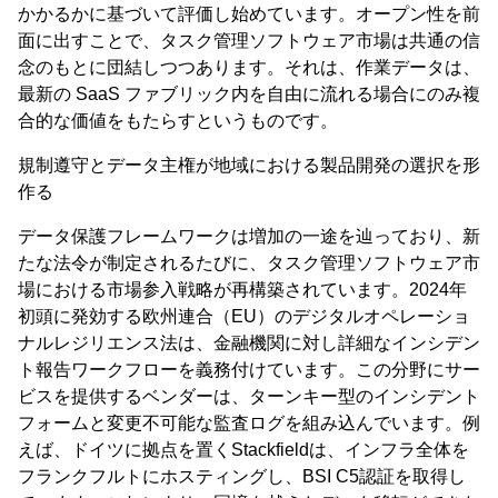
かかるかに基づいて評価し始めています。オープン性を前
面に出すことで、タスク管理ソフトウェア市場は共通の信
念のもとに団結しつつあります。それは、作業データは、
最新の SaaS ファブリック内を自由に流れる場合にのみ複
合的な価値をもたらすというものです。
規制遵守とデータ主権が地域における製品開発の選択を形
作る
データ保護フレームワークは増加の一途を辿っており、新
たな法令が制定されるたびに、タスク管理ソフトウェア市
場における市場参入戦略が再構築されています。2024年
初頭に発効する欧州連合（EU）のデジタルオペレーショ
ナルレジリエンス法は、金融機関に対し詳細なインシデン
ト報告ワークフローを義務付けています。この分野にサー
ビスを提供するベンダーは、ターンキー型のインシデント
フォームと変更不可能な監査ログを組み込んでいます。例
えば、ドイツに拠点を置くStackfieldは、インフラ全体を
フランクフルトにホスティングし、BSI C5認証を取得し