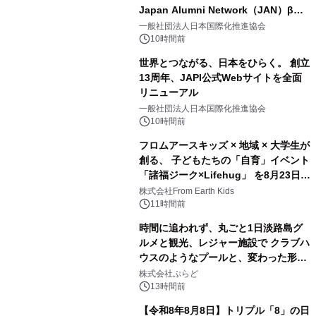
Japan Alumni Network（JAN）β版
2
をリリース
一般社団法人日本国際化推進協会
10時間前
世界とつながる、日本をひらく。 創立
13周年、JAPI公式Webサイトを全面
リニューアル
3
一般社団法人日本国際化推進協会
10時間前
フロムアースキッズ × 地域 × 大学生が
創る、 子どもたちの「自育」イベント
「諸福ジーク×Lifehug」 を8月23日
4
(日)開催
株式会社From Earth Kids
11時間前
時間に追われず、丸ごと1日淡路島グ
ルメと観光、レジャー施設で クラブハ
ウスのようなプールと、変わった形の
5
サウナも 「THE BOXY AWAJI」のお
株式会社ぷらど
得な素泊まり連泊プランで
13時間前
【令和8年8月8日】トリプル「8」の日