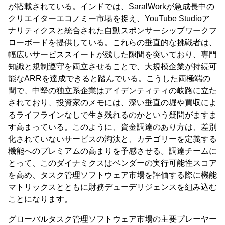
が搭載されている。インドでは、SaralWorkが急成長中の
クリエイターエコノミー市場を捉え、YouTube Studioア
ナリティクスと統合された自動スポンサーシップワークフ
ローボードを提供している。これらの垂直的な挑戦者は、
幅広いサービススイートが残した隙間を突いており、専門
知識と規制遵守を両立させることで、大規模企業が持続可
能なARRを達成できると踏んでいる。こうした両極端の
間で、中堅の独立系企業はアイデンティティの岐路に立た
されており、投資家のメモには、深い垂直の堀や買収によ
るライフラインなしで生き残れるのかという疑問がますま
す高まっている。このように、資金調達のあり方は、差別
化されていないサービスの淘汰と、カテゴリーを定義する
機能へのプレミアムの高まりを予感させる。調達チームに
とって、このダイナミクスはベンダーの実行可能性スコア
を高め、タスク管理ソフトウェア市場を評価する際に機能
マトリックスとともに財務デューデリジェンスを組み込む
ことになります。
グローバルタスク管理ソフトウェア市場の主要プレーヤー