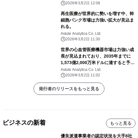
2026年3月2日 12:08
再生医療が世界的に勢いを増す中、幹
細胞バンク市場は力強い拡大が見込ま
れる。
Astute Analytica Co. Ltd.
2026年3月2日 11:30
世界の心血管医療機器市場は力強い成
長が見込まれており、2035年までに
1,573億2,000万米ドルに達すると予測
されている。
Astute Analytica Co. Ltd.
2026年3月2日 11:02
発行者のリリースをもっと見る
ビジネスの新着
もっと見る
優良派遣事業者の認定状況を大手8社