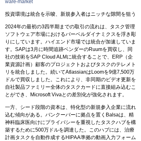
ware-market
投資環境は統合を示唆、新規参入者はニッチな隙間を狙う
2024年の最初の3四半期までの取引の流れは、タスク管理
ソフトウェア市場におけるバーベルダイナミクスを浮き彫
りにしています。ハイエンド市場では統合が加速していま
す。SAPは3月に時間追跡ベンダーのRuumを買収し、同
社の技術をSAP Cloud ALMに統合することで、ERP（企
業資源計画）顧客のプロジェクトおよびタスクのテレメト
リを統合しました。続いてAtlassianはLoomを9億7,500万
ドルで買収しました。これにより、非同期のビデオ更新を
自社製品ファミリー全体のタスクカードに直接組み込むこ
とができ、Microsoft Vivaとの差別化が強化されます。
一方、シード段階の資本は、特化型の新規参入企業に流れ
込む傾向がある。バンクーバーに拠点を置くBalsaは、精
神科臨床医向けにプライバシーを重視したタスクハブを構
築するために500万ドルを調達した。このハブには、治療
計画タスクを自動作成するHIPAA準拠の動画入力フォーム