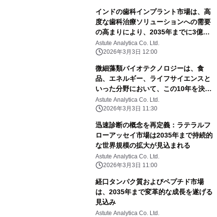
インドの歯科インプラント市場は、高
度な歯科治療ソリューションへの需要
の高まりにより、2035年までに3億
710万米ドルに達する見込み。
Astute Analytica Co. Ltd.
2026年3月3日 12:00
微細藻類バイオテクノロジーは、食
品、エネルギー、ライフサイエンスと
いった分野において、この10年を決定
づける成長原動力として台頭してい
Astute Analytica Co. Ltd.
る。
2026年3月3日 11:30
迅速診断の概念を再定義：ラテラルフ
ローアッセイ市場は2035年まで持続的
な世界規模の拡大が見込まれる
Astute Analytica Co. Ltd.
2026年3月3日 11:00
経口タンパク質およびペプチド市場
は、2035年まで変革的な成長を遂げる
見込み
Astute Analytica Co. Ltd.