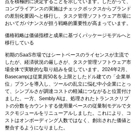
点を積極的に決定することを示しています。したがって、
コンプライアンスの実施はチェックボックスからブランド
の差別化要因へと移行し、タスク管理ソフトウェア市場に
おいてガバナンスが担う戦略的重要性が高まっています。
価格戦略は価値指標と成果に基づくパッケージモデルへと
移行している
初期のSaaS市場ではシートベースのライセンスが主流で
したが、経済状況の厳しさが、タスク管理ソフトウェア市
場全体で実験的な取り組みを促しています。2024年2月、
Basecampは従業員50名を上限としたドル建ての「企業単
位」プランを導入し、ツールの乱立に悩む中小企業にとっ
て、シンプルさが調達コストの軽減につながると位置付け
ました。一方、Sembly AIは、処理されたトランスクリプ
トの分数をカウントする使用量ベースの従量制モデルでタ
スクモジュールをリニューアルしました。これにより、コ
ストはオンボーディング人数ではなく、創出された価値と
整合するようになりました。