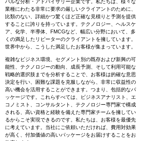
バルな分析・アドバイザリー企業です。私たちは、様々な
業種にわたる非常に要求の厳しいクライアントのために、
比類のない、詳細かつ驚くほど正確な見積りと予測を提供
することに誇りを持っています。テクノロジー、ヘルスケ
ア、化学、半導体、FMCGなど、幅広い分野において、多
くの満足したリピーターのクライアントを擁しています。
世界中から、こうした満足したお客様が集まっています。
複雑なビジネス環境、セグメント別の既存および新興の可
能性、テクノロジーの動向、成長予測、そして利用可能な
戦略的選択肢までを分析することで、お客様は的確な意思
決定を行い、困難な課題を克服しながら、非常に収益性の
高い機会を活用することができます。つまり、包括的なパ
ッケージです。これらすべては、ビジネスアナリスト、エ
コノミスト、コンサルタント、テクノロジー専門家で構成
される、高い資格と経験を備えた専門家チームを擁してい
るからこそ実現できるのです。私たちは、お客様を最優先
に考えています。当社にご依頼いただければ、費用対効果
が高く、付加価値の高いパッケージをお届けすることをお