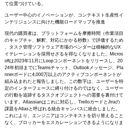
て位置づけている。
ユーザー中心のイノベーションが、コンテキスト生産性イ
ンテリジェンスに向けた機能ロードマップを推進
現代の購買者は、プラットフォームを摩擦時間（作業項目
のキャプチャ、解釈、対応にかかる秒数）で評価するため
、タスク管理ソフトウェア市場のベンダーは積極的なUX
イテレーションを採用せざるを得なくなりました。Micros
oftは2023年11月にLoopコンポーネントをリリースし、20
24年初頭までにTeamsチャット、Outlookメッセージ、Pla
nnerボードに4,000万以上のアクティブコンポーネントが
組み込まれたと報告しました。この数字は、ユーザーを特
定のインターフェースに縛り付けるのではなく、ユーザー
の行動を追跡するタスクオブジェクトへの需要を裏付けて
います。Atlassianはこれに対応し、TrelloカードとJiraの
課題をAtlasと呼ばれる統合キャンバスに統合しました。
これにより、エンジニアはコンテキストを切り替えること
なく、ブロッカーをエスカレーションできるようになりま