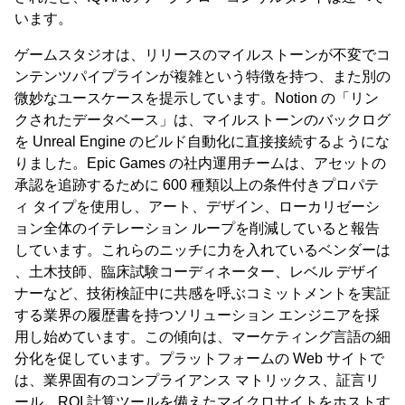
います。
ゲームスタジオは、リリースのマイルストーンが不変でコ
ンテンツパイプラインが複雑という特徴を持つ、また別の
微妙なユースケースを提示しています。Notion の「リン
クされたデータベース」は、マイルストーンのバックログ
を Unreal Engine のビルド自動化に直接接続するようにな
りました。Epic Games の社内運用チームは、アセットの
承認を追跡するために 600 種類以上の条件付きプロパテ
ィ タイプを使用し、アート、デザイン、ローカリゼーシ
ョン全体のイテレーション ループを削減していると報告
しています。これらのニッチに力を入れているベンダーは
、土木技師、臨床試験コーディネーター、レベル デザイ
ナーなど、技術検証中に共感を呼ぶコミットメントを実証
する業界の履歴書を持つソリューション エンジニアを採
用し始めています。この傾向は、マーケティング言語の細
分化を促しています。プラットフォームの Web サイトで
は、業界固有のコンプライアンス マトリックス、証言リ
ール、ROI 計算ツールを備えたマイクロサイトをホストす