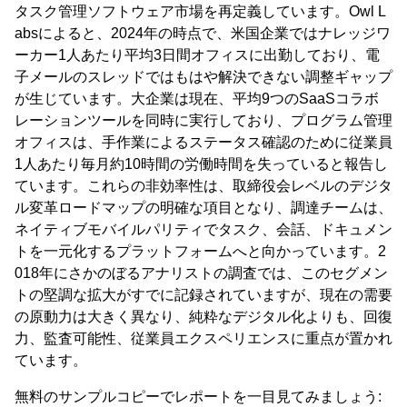
タスク管理ソフトウェア市場を再定義しています。Owl L
absによると、2024年の時点で、米国企業ではナレッジワ
ーカー1人あたり平均3日間オフィスに出勤しており、電
子メールのスレッドではもはや解決できない調整ギャップ
が生じています。大企業は現在、平均9つのSaaSコラボ
レーションツールを同時に実行しており、プログラム管理
オフィスは、手作業によるステータス確認のために従業員
1人あたり毎月約10時間の労働時間を失っていると報告し
ています。これらの非効率性は、取締役会レベルのデジタ
ル変革ロードマップの明確な項目となり、調達チームは、
ネイティブモバイルパリティでタスク、会話、ドキュメン
トを一元化するプラットフォームへと向かっています。2
018年にさかのぼるアナリストの調査では、このセグメン
トの堅調な拡大がすでに記録されていますが、現在の需要
の原動力は大きく異なり、純粋なデジタル化よりも、回復
力、監査可能性、従業員エクスペリエンスに重点が置かれ
ています。
無料のサンプルコピーでレポートを一目見てみましょう: