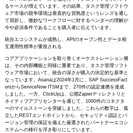
るケースが増えています。その結果、タスク管理ソフトウ
ェア市場の競争環境は垂直的な習熟度というレンズを通し
て屈折し、微妙なワークフローに対するベンダーの理解が
今や必須条件であることを購入者に伝えています。
統合エコシステムが成熟し、APIのオープン性とデータ相
互運用性標準が重視される
コアアプリケーションを取り巻くオーケストレーション層
は、その内部機能と同様に重要であり、タスク管理ソフト
ウェア市場において、統合の深さが購入の決定的な基準と
なっています。Asanaは2024年1月に、SAP SuccessFact
orsからServiceNow ITSMまで、270件の認定連携を達成
しました。一方、ClickUpは、公開Zapierディレクトリと
ネイティブアプリセンターを通じて、1000件のコネクタ
ーのマイルストーンを突破しました。これらの数字は、孤
立したRESTエンドポイントから、セキュリティ認証とバ
ージョン管理の保証を備えた厳選されたパートナーエコシ
ステムへの移行を浮き彫りにしています。