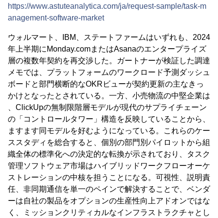
https://www.astuteanalytica.com/ja/request-sample/task-m
anagement-software-market
ウォルマート、IBM、ステートファームはいずれも、2024
年上半期にMonday.comまたはAsanaのエンタープライズ
層の複数年契約を再交渉した。ガートナーが検証した調達
メモでは、プラットフォームのワークロード予測ダッシュ
ボードと部門横断的なOKRビューが契約更新の主なきっ
かけとなったとされている。一方、小売物流の中堅企業は
、ClickUpの無制限階層モデルが現代のサプライチェーン
の「コントロールタワー」構造を反映していることから、
ますます同モデルを好むようになっている。これらのケー
ススタディを総合すると、個別の部門別パイロットから組
織全体の標準化への決定的な転換が示されており、タスク
管理ソフトウェア市場はハイブリッドワークフローオーケ
ストレーションの中核を担うことになる。可視性、説明責
任、非同期通信を単一のペインで解決することで、ベンダ
ーは自社の製品をオプションの生産性向上アドオンではな
く、ミッションクリティカルなインフラストラクチャとし