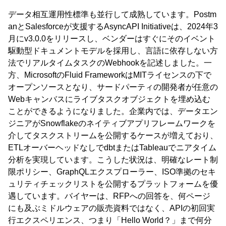
データ相互運用性標準も並行して成熟しています。Postm
anとSalesforceが支援するAsyncAPI Initiativeは、2024年3
月にv3.0.0をリリースし、ベンダーはすぐにそのイベント
駆動型ドキュメントモデルを採用し、言語に依存しない方
法でリアルタイムタスクのWebhookを記述しました。一
方、MicrosoftのFluid FrameworkはMITライセンスの下で
オープンソースとなり、サードパーティの開発者が任意の
Webキャンバスにライブタスクオブジェクトを埋め込む
ことができるようになりました。企業内では、データエン
ジニアがSnowflakeのネイティブアプリフレームワークを
介してタスクストリームを公開するケースが増えており、
ETLオーバーヘッドなしでdbtまたはTableauでニアタイム
分析を実現しています。こうした状況は、明確なレート制
限ポリシー、GraphQLエクスプローラー、ISO準拠のセキ
ュリティチェックリストを公開するプラットフォームを優
遇しています。バイヤーは、RFPへの回答を、何ページ
にも及ぶミドルウェアの販売資料ではなく、APIの初回実
行エクスペリエンス、つまり「Hello World？」まで何分