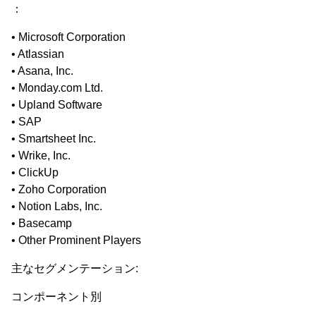
：
• Microsoft Corporation
• Atlassian
• Asana, Inc.
• Monday.com Ltd.
• Upland Software
• SAP
• Smartsheet Inc.
• Wrike, Inc.
• ClickUp
• Zoho Corporation
• Notion Labs, Inc.
• Basecamp
• Other Prominent Players
主なセグメンテーション:
コンポーネント別