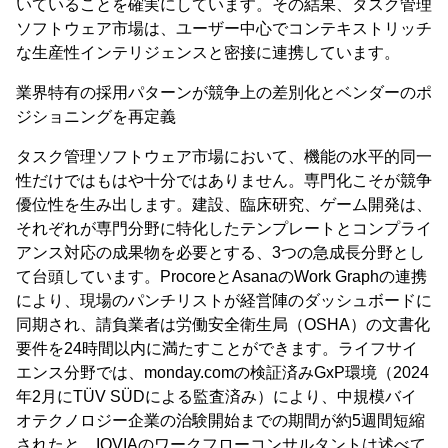
いていることを確実にしています。その結果、タスク管理
ソフトウェア市場は、ユーザー中心でコンテキストリッチ
な生産性インテリジェンスと密接に連携しています。
業界特有の採用パターンが競争上の差別化とベンダーのポ
ジショニングを再定義
タスク管理ソフトウェア市場において、機能の水平的同一
性だけではもはや十分ではありません。専門化こそが競争
優位性を生み出します。建設、臨床研究、ゲーム開発は、
それぞれが専門分野に特化したテンプレートとコンプライ
アンス対応の成果物を必要とする、3つの急成長分野とし
て台頭しています。ProcoreとAsanaのWork Graphの連携
により、現場のパンチリストが経営陣のダッシュボードに
同期され、請負業者は労働安全衛生局（OSHA）の文書化
要件を24時間以内に満たすことができます。ライフサイ
エンス分野では、monday.comの検証済みGxP環境（2024
年2月にTÜV SÜDによる監査済み）により、中規模バイ
オテクノロジー企業の治験開始までの期間が約5週間短縮
されたと、IQVIAのワークフローコンサルタントは述べて