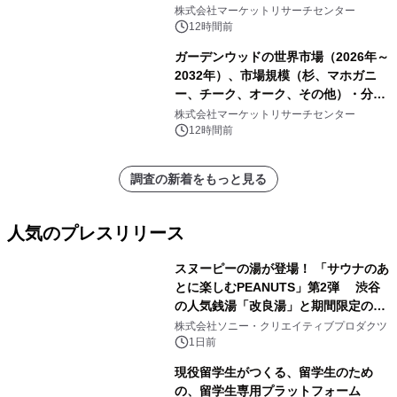
株式会社マーケットリサーチセンター
12時間前
ガーデンウッドの世界市場（2026年～
2032年）、市場規模（杉、マホガニ
ー、チーク、オーク、その他）・分析
レポートを発表
株式会社マーケットリサーチセンター
12時間前
調査の新着をもっと見る
人気のプレスリリース
スヌーピーの湯が登場！ 「サウナのあ
とに楽しむPEANUTS」第2弾 渋谷
の人気銭湯「改良湯」と期間限定のコ
1
ラボレーション サウナイキタイコラ
株式会社ソニー・クリエイティブプロダクツ
ボグッズも発売決定！
1日前
現役留学生がつくる、留学生のため
の、留学生専用プラットフォーム