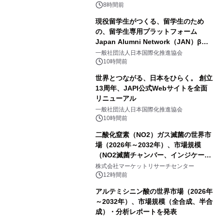
8時間前
現役留学生がつくる、留学生のため
の、留学生専用プラットフォーム
Japan Alumni Network（JAN）β版
をリリース
一般社団法人日本国際化推進協会
10時間前
世界とつながる、日本をひらく。 創立
13周年、JAPI公式Webサイトを全面
リニューアル
一般社団法人日本国際化推進協会
10時間前
二酸化窒素（NO2）ガス滅菌の世界市
場（2026年～2032年）、市場規模
（NO2滅菌チャンバー、インジケータ
ーおよびモニタリングシステム、その
株式会社マーケットリサーチセンター
他）・分析レポートを発表
12時間前
アルテミシニン酸の世界市場（2026年
～2032年）、市場規模（全合成、半合
成）・分析レポートを発表