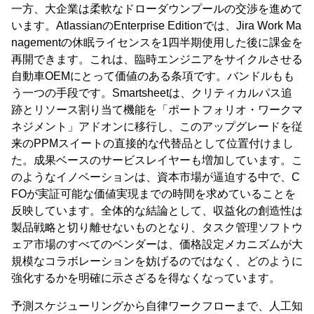
一方、大企業は柔軟なドローダウンプールの交渉を進めて
います。AtlassianのEnterprise Editionでは、Jira Work Ma
nagementの休眠ライセンスを1四半期使用した後に課金を
再開できます。これは、臨時エンジニアをサイクルさせる
自動車OEMにとって価値のある条項です。バンドルもも
う一つの手段です。Smartsheetは、クリティカルパス追
跡とリソース割り当て機能を「ポートフォリオ・ワークマ
ネジメント」アドオンに移行し、このアップグレードを従
来のPPMスイートの直接的な代替品として位置付けまし
た。成果ベースのサービスレイヤーも増加しています。こ
のようなイノベーションは、資本市場が逼迫する中で、C
FOが実証可能な価値実現までの時間を求めていることを
反映しています。全体的な結論として、収益化の創造性は
製品戦略と切り離せないものとなり、タスク管理ソフトウ
ェア市場のすべてのベンダーは、価格設定メカニズムが大
規模なコラボレーションを妨げるのではなく、どのように
強化するかを明確に示さざるを得なくなっています。
予測スケジューリングから自律ワークフローまで、人工知