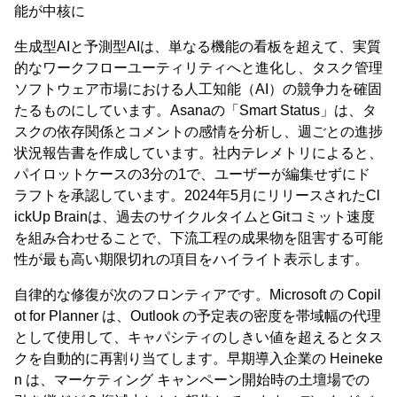
能が中核に
生成型AIと予測型AIは、単なる機能の看板を超えて、実質
的なワークフローユーティリティへと進化し、タスク管理
ソフトウェア市場における人工知能（AI）の競争力を確固
たるものにしています。Asanaの「Smart Status」は、タ
スクの依存関係とコメントの感情を分析し、週ごとの進捗
状況報告書を作成しています。社内テレメトリによると、
パイロットケースの3分の1で、ユーザーが編集せずにド
ラフトを承認しています。2024年5月にリリースされたCl
ickUp Brainは、過去のサイクルタイムとGitコミット速度
を組み合わせることで、下流工程の成果物を阻害する可能
性が最も高い期限切れの項目をハイライト表示します。
自律的な修復が次のフロンティアです。Microsoft の Copil
ot for Planner は、Outlook の予定表の密度を帯域幅の代理
として使用して、キャパシティのしきい値を超えるとタス
クを自動的に再割り当てします。早期導入企業の Heineke
n は、マーケティング キャンペーン開始時の土壇場での