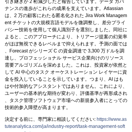
引き継ぎが 2 桁減少したと報告しています。データ ガバ
ナンスの進歩がこれらの成果を支えています。Atlassian
は、2 万の顧客にわたる匿名化された Jira Work Managem
ent チケットの大規模言語モデルを微調整し、差分プライ
バシー技術を使用して個人識別子を選別しました。同社に
よると、このアプローチにより、トリアージ提案の幻覚率
がほぼ無視できるレベルまで抑えられます。予測の面では
、Forecast がシリーズ C の資金調達で 3,300 万ドルを調
達し、プロフェッショナル サービス企業向けのリソース
需要アルゴリズムを深めました。これは、投資家が依然と
して AI 中心のタスク オーケストレーション レイヤーに資
金を投入していることを示しています。つまり、AI はも
はや付加的なアシスタントではありません。これにより、
ユーザーの基本的な期待が変わり、評価基準が再形成され
、タスク管理ソフトウェア市場への新規参入者にとっての
技術的参入障壁が高まります。
決定する前に、専門家に相談してください:
https://www.as
tuteanalytica.com/ja/industry-report/task-management-soft