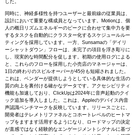
した。
同時に、神経多様性を持つユーザーと最前線の従業員は、
設計において重要な構成員となっています。Motionは、個
人の概日リズムエネルギーのピークに合わせて集中力を要
するタスクを自動的にクラスター化するスケジュールルー
ティングを採用しています。一方、Sunsamaの「デイリ
ーシャットダウン」フローは、未完了の項目を浮き彫りに
し、現実的な時間配分を促します。初期の使用ログによる
と、これらのフローを採用した小売店のマネージャーは、
1日の終わりのスピルオーバーが45分も短縮されました。
これは、ベンダーが提供しようとしている具体的な生活の
質の向上を裏付ける確かなデータです。アクセシビリティ
機能も加速しており、ClickUpは2024年に音声起動のクイ
ック追加を導入しました。これは、Appleのデバイス内音
声認識ベンチマークを反映しています。リリースごとに、
開発者はテレメトリファネルとコホートレベルのヒートマ
ップをますます活用するようになり、ロードマップの決定
が直感ではなく経験的なエンゲージメントシグナルに基づ