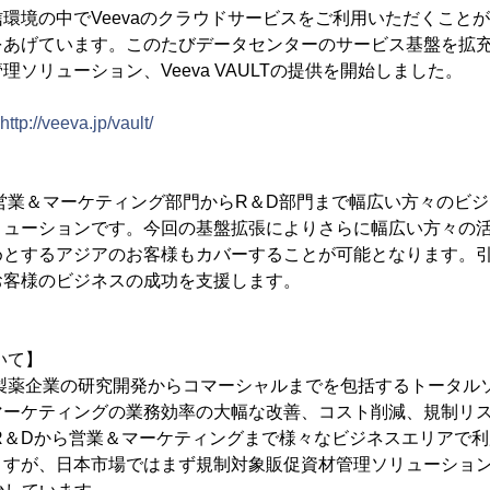
境の中でVeevaのクラウドサービスをご利用いただくことが
をあげています。このたびデータセンターのサービス基盤を拡
ソリューション、Veeva VAULTの提供を開始しました。
http://veeva.jp/vault/
Tは、営業＆マーケティング部門からR＆D部門まで幅広い方々のビ
リューションです。今回の基盤拡張によりさらに幅広い方々の
めとするアジアのお客様もカバーすることが可能となります。
お客様のビジネスの成功を支援します。
ついて】
Tは、製薬企業の研究開発からコマーシャルまでを包括するトータ
マーケティングの業務効率の大幅な改善、コスト削減、規制リ
ULTはR＆Dから営業＆マーケティングまで様々なビジネスエリアで
すが、日本市場ではまず規制対象販促資材管理ソリューションである