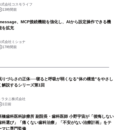
株式会社コスモライフ
13時間前
lmessage、MCP接続機能を強化し、AIから設定操作できる機
能を拡充
株式会社ミショナ
17時間前
眠りづらさの正体──寝ると呼吸が弱くなる"体の構造"をやさし
く解説するシリーズ第1回
トラタニ株式会社
1日前
新橋歯科医科診療所 副院長・歯科医師 小野宇宙が「後悔しない
歯科選び」「痛くない歯科治療」「不安がない治療計画」をテ
ーマに専門監修