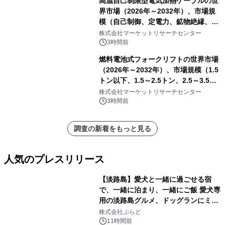
高温自己制限型電気加熱ケーブルの世
界市場（2026年～2032年）、市場規
模（自己制御、定電力、鉱物絶縁、表
皮効果）・分析レポートを発表
株式会社マーケットリサーチセンター
3時間前
燃料電池式フォークリフトの世界市場
（2026年～2032年）、市場規模（1.5
トン以下、1.5～2.5トン、2.5～3.5ト
ン、3.5～5.0トン、その他）・分析レ
株式会社マーケットリサーチセンター
ポートを発表
3時間前
調査の新着をもっと見る
人気のプレスリリース
【淡路島】愛犬と一緒に過ごせる宿
で、一緒に泊まり、一緒にご飯 愛犬専
用の淡路島グルメ、ドッグランにミニ
1
プール グランピングとトレーラーハウ
株式会社ぷらど
スの2施設で
11時間前