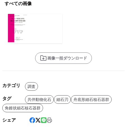
すべての画像
画像一括ダウンロード
カテゴリ
調査
タグ
共伴動物化石
細石刃
舟底形細石核石器群
角錐状細石核石器群
シェア