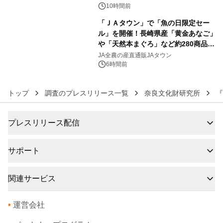
10時間前
「ＪＡタウン」で「魚の日限定セー
ル」を開催！長崎県産「黄金あなご」
や「天然本まぐろ」など約280商品を
6
販売！～毎月１０日の定例企画～
JA全農の産直通販JAタウン
6時間前
トップ
調査のプレスリリース一覧
奈良文化財研究所
プレスリリース配信
サポート
関連サービス
•
運営会社