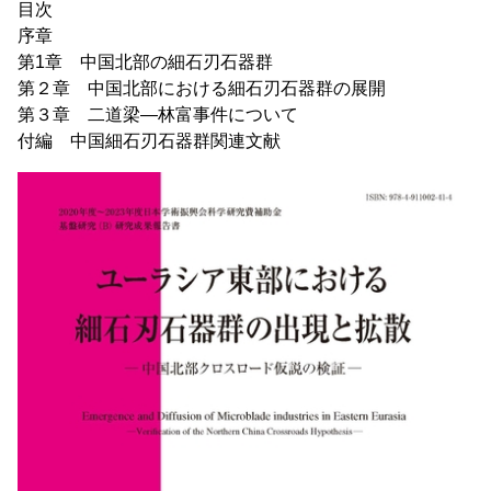
目次
序章
第1章 中国北部の細石刃石器群
第２章 中国北部における細石刃石器群の展開
第３章 二道梁―林富事件について
付編 中国細石刃石器群関連文献