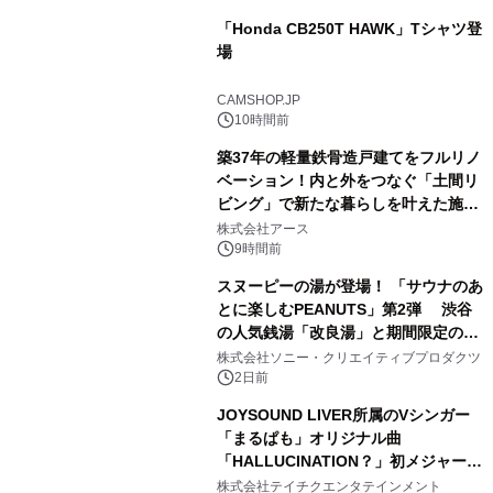
「Honda CB250T HAWK」Tシャツ登
場
2
CAMSHOP.JP
10時間前
築37年の軽量鉄骨造戸建てをフルリノ
ベーション！内と外をつなぐ「土間リ
ビング」で新たな暮らしを叶えた施工
3
事例を株式会社アースが公開
株式会社アース
9時間前
スヌーピーの湯が登場！ 「サウナのあ
とに楽しむPEANUTS」第2弾 渋谷
の人気銭湯「改良湯」と期間限定のコ
4
ラボレーション サウナイキタイコラ
株式会社ソニー・クリエイティブプロダクツ
ボグッズも発売決定！
2日前
JOYSOUND LIVER所属のVシンガー
「まるぱも」オリジナル曲
「HALLUCINATION？」初メジャー配
5
信リリース決定！
株式会社テイチクエンタテインメント