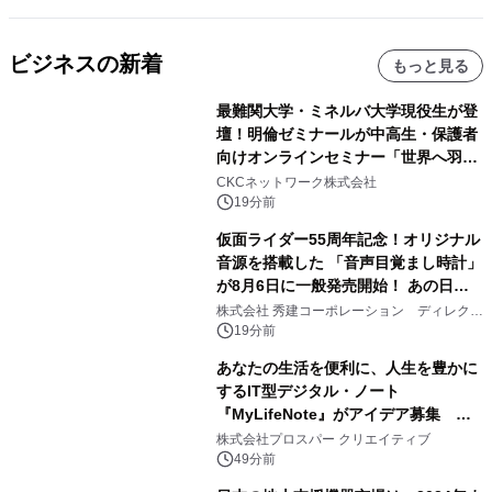
ビジネスの新着
もっと見る
最難関大学・ミネルバ大学現役生が登
壇！明倫ゼミナールが中高生・保護者
向けオンラインセミナー「世界へ羽ば
たいた先輩が語る、未来の掴み方」を
CKCネットワーク株式会社
8月に無料開催
19分前
仮面ライダー55周年記念！オリジナル
音源を搭載した 「音声目覚まし時計」
が8月6日に一般発売開始！ あの日の
大興奮が今甦る
株式会社 秀建コーポレーション ディレクト
アートギャラリー
19分前
あなたの生活を便利に、人生を豊かに
するIT型デジタル・ノート
『MyLifeNote』がアイデア募集 優
秀賞100名に1年間無償試用
株式会社プロスパー クリエイティブ
49分前