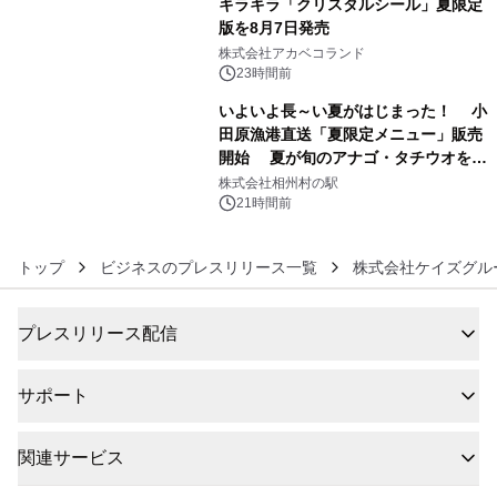
キラキラ「クリスタルシール」夏限定
版を8月7日発売
5
株式会社アカベコランド
23時間前
いよいよ長～い夏がはじまった！ 小
田原漁港直送「夏限定メニュー」販売
開始 夏が旬のアナゴ・タチウオを豪
6
快に味わうフェア
株式会社相州村の駅
21時間前
トップ
ビジネスのプレスリリース一覧
株式会社ケイズグル
プレスリリース配信
サポート
関連サービス