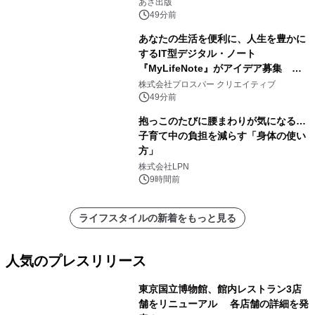
ら抜け出す方法』2026年8月25日
あさ出版
（火）発売
49分前
あなたの生活を便利に、人生を豊かに
するIT型デジタル・ノート
『MyLifeNote』がアイデア募集 優
秀賞100名に1年間無償試用
株式会社プロスパー クリエイティブ
49分前
抱っこのたびに腰まわりが気になる…
子育て中の負担を減らす「身体の使い
方」
株式会社LPN
9時間前
ライフスタイルの新着をもっと見る
人気のプレスリリース
東京国立博物館、館内レストラン3店
舗をリニューアル 各店舗の詳細を発