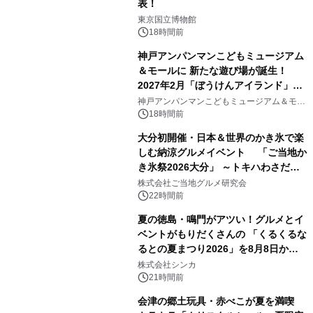
表！
1
東京国立博物館
18時間前
神戸アンパンマンこどもミュージアム
＆モールに 新たな遊び場が誕生！
2027年2月「ぼうけんアイランド」が
2
オープン
神戸アンパンマンこどもミュージアム＆モー
ル
18時間前
大分初開催・日本＆世界のかき氷で楽
しむ納涼グルメイベント 「ご当地か
き氷祭2026大分」 ～トキハわさだタ
3
ウンで8月21日～31日まで11日間限定
株式会社ご当地グルメ研究会
開催～
22時間前
夏の徳島・鳴門がアツい！グルメとイ
ベントがもりだくさんの 「くるくるな
るとの夏まつり2026」を8月8日から9
4
日間開催 ～夏限定メニューや大抽選
株式会社シンカ
会、大学芋スティックの振る舞いも～
21時間前
会津の郷土玩具・赤べこが夏を満喫