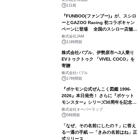
1日前
『FUNBOO(ファンブー)』が、スシロ
ーとGAZOO Racing 初コラボキャン
ペーンに登場 全国のスシロー店舗で
3
GR 4車種の FUNBOO(ミニカー)付き
株式会社JAM
メニューが展開されます
11時間前
株式会社バブル、伊勢原市へ3人乗り
EVトゥクトゥク 「VIVEL COCO」を
寄贈
4
株式会社バブル
17時間前
『ポケモン公式ぜんこく図鑑 1996-
2026』本日発売！ さらに『ポケット
モンスター』シリーズ30周年を記念し
5
た画集『ポケットモンスター ビジュア
株式会社オーバーラップ
ルアートブック』の発売決定！ 2026
5時間前
年12月18日（金）、3冊同時発売！
「なぜ、その名前にしたの？」に答え
る一通の手紙 ―「きみの名前はね」正
式リリース