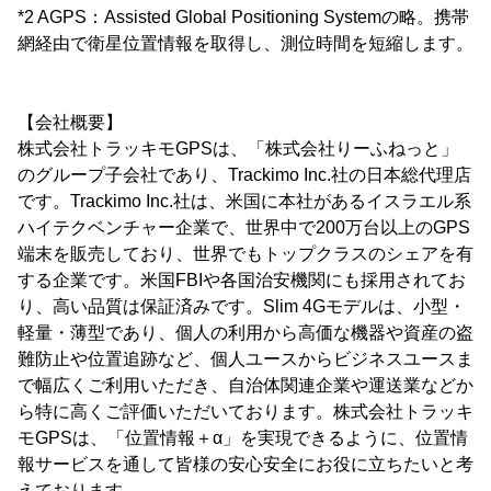
*2 AGPS：Assisted Global Positioning Systemの略。携帯
網経由で衛星位置情報を取得し、測位時間を短縮します。
【会社概要】
株式会社トラッキモGPSは、「株式会社りーふねっと」
のグループ子会社であり、Trackimo Inc.社の日本総代理店
です。Trackimo Inc.社は、米国に本社があるイスラエル系
ハイテクベンチャー企業で、世界中で200万台以上のGPS
端末を販売しており、世界でもトップクラスのシェアを有
する企業です。米国FBIや各国治安機関にも採用されてお
り、高い品質は保証済みです。Slim 4Gモデルは、小型・
軽量・薄型であり、個人の利用から高価な機器や資産の盗
難防止や位置追跡など、個人ユースからビジネスユースま
で幅広くご利用いただき、自治体関連企業や運送業などか
ら特に高くご評価いただいております。株式会社トラッキ
モGPSは、「位置情報＋α」を実現できるように、位置情
報サービスを通して皆様の安心安全にお役に立ちたいと考
えております。