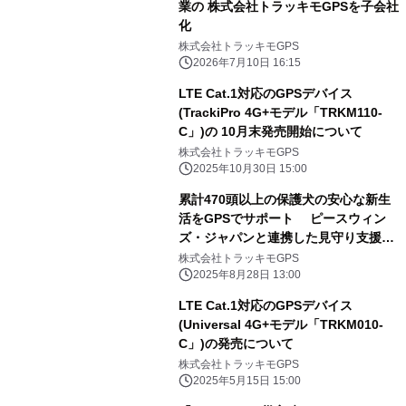
業の 株式会社トラッキモGPSを子会社
化
株式会社トラッキモGPS
2026年7月10日 16:15
LTE Cat.1対応のGPSデバイス
(TrackiPro 4G+モデル「TRKM110-
C」)の 10月末発売開始について
株式会社トラッキモGPS
2025年10月30日 15:00
累計470頭以上の保護犬の安心な新生
活をGPSでサポート ピースウィン
ズ・ジャパンと連携した見守り支援事
業が1周年
株式会社トラッキモGPS
2025年8月28日 13:00
LTE Cat.1対応のGPSデバイス
(Universal 4G+モデル「TRKM010-
C」)の発売について
株式会社トラッキモGPS
2025年5月15日 15:00