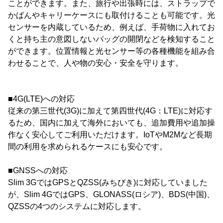
ことができます。また、旅行や出張時には、ストラップで
かばんやキャリーケースにも取付けることも可能です。光
センサーを内蔵しているため、例えば、手荷物に入れてお
くと持ち主の意図しないバッグの開閉などを検知すること
ができます。位置情報と光センサー等の各種機能を組み合
わせることで、人や物の安心・安全を守ります。
■4G(LTE)への対応
従来の第三世代(3G)に加えて第四世代(4G：LTE)に対応す
るため、国内に加えて海外においても、追加費用や追加操
作なく安心してご利用いただけます。IoTやM2Mなど長期
間の利用を求められるケースにも安心です。
■GNSSへの対応
Slim 3GではGPSとQZSS(みちびき)に対応していました
が、Slim 4GではGPS、GLONASS(ロシア)、BDS(中国)、
QZSSの4つのシステムに対応します。