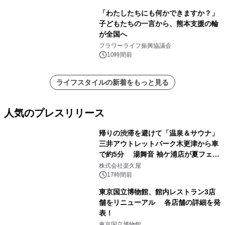
「わたしたちにも何かできますか？」
子どもたちの一言から、熊本支援の輪
が全国へ
フラワーライフ振興協議会
10時間前
ライフスタイルの新着をもっと見る
人気のプレスリリース
帰りの渋滞を避けて「温泉＆サウナ」
三井アウトレットパーク木更津から車
で約5分 湯舞音 袖ケ浦店が夏フェア
1
メニューを提供
株式会社楽久屋
17時間前
東京国立博物館、館内レストラン3店
舗をリニューアル 各店舗の詳細を発
表！
2
東京国立博物館