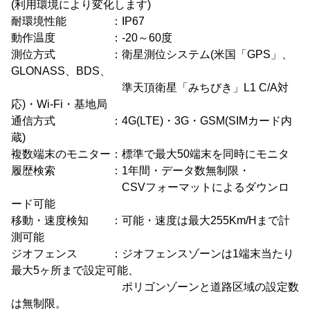
(利用環境により変化します)
耐環境性能 ：IP67
動作温度 ：-20～60度
測位方式 ：衛星測位システム(米国「GPS」、
GLONASS、BDS、
準天頂衛星「みちびき」L1 C/A対
応)・Wi-Fi・基地局
通信方式 ：4G(LTE)・3G・GSM(SIMカード内
蔵)
複数端末のモニター：標準で最大50端末を同時にモニタ
履歴検索 ：1年間・データ数無制限・
CSVフォーマットによるダウンロ
ード可能
移動・速度検知 ：可能・速度は最大255Km/Hまで計
測可能
ジオフェンス ：ジオフェンスゾーンは1端末当たり
最大5ヶ所まで設定可能、
ポリゴンゾーンと道路区域の設定数
は無制限。