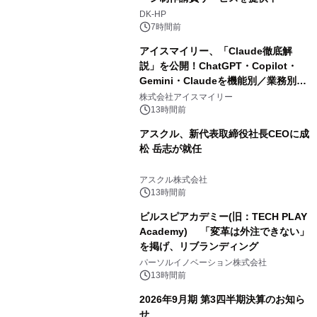
DK-HP
7時間前
アイスマイリー、「Claude徹底解
説」を公開！ChatGPT・Copilot・
Gemini・Claudeを機能別／業務別に
比較―自社に合う生成AIの選び方がわ
株式会社アイスマイリー
かる実践ガイド
13時間前
アスクル、新代表取締役社長CEOに成
松 岳志が就任
アスクル株式会社
13時間前
ビルスピアカデミー(旧：TECH PLAY
Academy) 「変革は外注できない」
を掲げ、リブランディング
パーソルイノベーション株式会社
13時間前
2026年9月期 第3四半期決算のお知ら
せ