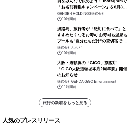
前をみんなで決めよう！ Instagramで
「お名前募集キャンペーン」を8月8日
(土)より開催
GENSEN HOLDINGS株式会社
10時間前
淡路島、旅行者が「絶対に食べて」と
すすめたくなるお寿司 お寿司も温泉も
プールも"自分たちだけ"の貸切宿で 1
日1組限定「岩屋温泉 絵島別庭 海と
株式会社ぷらど
森」の握り寿司プラン
10時間前
大阪・道頓堀の「GiGO」旗艦店
「GiGO大阪道頓堀本店2周年祭」開催
のお知らせ
株式会社GENDA GiGO Entertainment
11時間前
旅行の新着をもっと見る
人気のプレスリリース