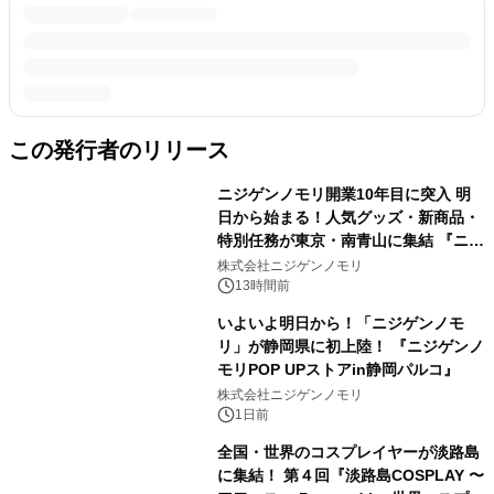
この発行者のリリース
ニジゲンノモリ開業10年目に突入 明
日から始まる！人気グッズ・新商品・
特別任務が東京・南青山に集結 『ニジ
ゲンノモリ POPUPストア in Annex
株式会社ニジゲンノモリ
Aoyama』
13時間前
いよいよ明日から！「ニジゲンノモ
リ」が静岡県に初上陸！ 『ニジゲンノ
モリPOP UPストアin静岡パルコ』
株式会社ニジゲンノモリ
1日前
全国・世界のコスプレイヤーが淡路島
に集結！ 第４回『淡路島COSPLAY 〜