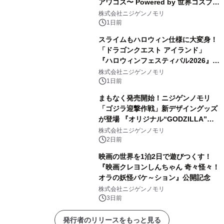
アワコス〜 Powered by 世界コスプレ
サミット』 2026年10月12日（月・
株式会社ニジゲンノモリ
祝）開催決定！
1日前
スライムもハロウィン仕様に大変身！
「ドラゴンクエスト アイランド」
『ハロウィンフェスティバル2026』開
催決定！ ～いたずらモンスターたちが
株式会社ニジゲンノモリ
やってきた！？～
1日前
まもなく発売開始！ニジゲンノモリ
「ゴジラ迎撃作戦」新デザイングッズ
が登場 『オリジナル“GODZILLA”フ
ィギュア付きプレミアムチケット』 8
株式会社ニジゲンノモリ
月8日（土）より新登場！
2日前
映画の世界を1泊2日で遊びつくす！
『映画クレヨンしんちゃん 奇々怪々！
オラの妖怪バケ～ション』公開記念
株式会社ニジゲンノモリ
3日前
発行者のリリースをもっと見る