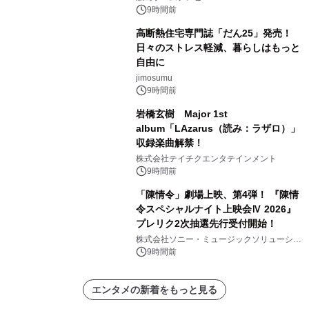
9時間前
高断熱住宅専門誌「だん25」発売！
日々のストレス軽減、暮らしはもっと
自由に
jimosumu
9時間前
岩橋玄樹 Major 1st
album「LAzarus（読み：ラザロ）」
収録楽曲解禁！
株式会社テイチクエンタテインメント
9時間前
「陳情令」劇場上映、第4弾！ 『陳情
令スペシャルナイト上映会Ⅳ 2026』
プレリク2次抽選先行受付開始！
株式会社ソニー・ミュージックソリューショ
ンズ
9時間前
エンタメの新着をもっと見る