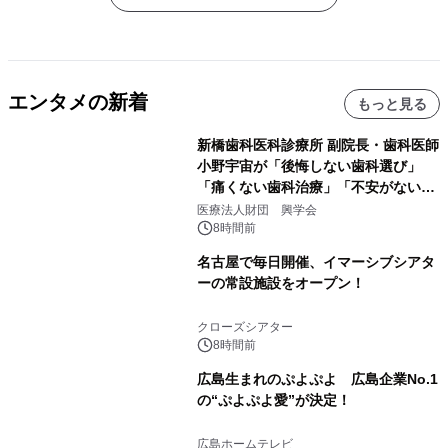
エンタメの新着
もっと見る
新橋歯科医科診療所 副院長・歯科医師
小野宇宙が「後悔しない歯科選び」
「痛くない歯科治療」「不安がない治
療計画」をテーマに専門監修
医療法人財団 興学会
8時間前
名古屋で毎日開催、イマーシブシアタ
ーの常設施設をオープン！
クローズシアター
8時間前
広島生まれのぷよぷよ 広島企業No.1
の“ぷよぷよ愛”が決定！
広島ホームテレビ