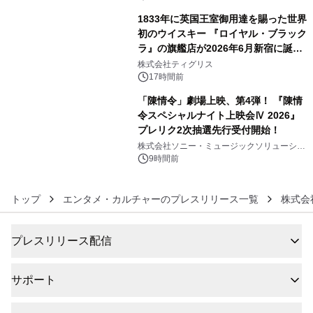
1833年に英国王室御用達を賜った世界
初のウイスキー 『ロイヤル・ブラック
ラ』の旗艦店が2026年6月新宿に誕
5
生 バカルディ ジャパンと連携した
株式会社ティグリス
没入型バー「BAR Arca」
17時間前
「陳情令」劇場上映、第4弾！ 『陳情
令スペシャルナイト上映会Ⅳ 2026』
プレリク2次抽選先行受付開始！
6
株式会社ソニー・ミュージックソリューショ
ンズ
9時間前
トップ
エンタメ・カルチャーのプレスリリース一覧
株式会
プレスリリース配信
サポート