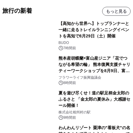
旅行の新着
もっと見る
【高知から世界へ】トップランナーと
一緒に走るトレイルランニングイベン
トを高知で8月29日（土）開催
BUDO
7時間前
熊本産胡蝶蘭×富山産ジニア「花でつ
ながる希望の輪」 熊本復興支援チャリ
ティーワークショップを8月9日、富
山・射水で開催
フラワーライフ振興協議会
8時間前
夏を遊び尽くせ！道の駅足柄金太郎の
ふるさと 「金太郎の夏休み」大感謝セ
ール開催！
株式会社相州村の駅
9時間前
わんわんリゾート 粟津の"看板犬"の名