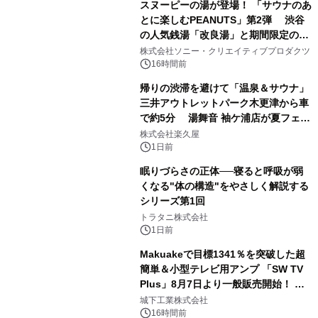
スヌーピーの湯が登場！ 「サウナのあ
とに楽しむPEANUTS」第2弾 渋谷
の人気銭湯「改良湯」と期間限定のコ
1
ラボレーション サウナイキタイコラ
株式会社ソニー・クリエイティブプロダクツ
ボグッズも発売決定！
16時間前
帰りの渋滞を避けて「温泉＆サウナ」
三井アウトレットパーク木更津から車
で約5分 湯舞音 袖ケ浦店が夏フェア
2
メニューを提供
株式会社楽久屋
1日前
眠りづらさの正体──寝ると呼吸が弱
くなる"体の構造"をやさしく解説する
シリーズ第1回
3
トラタニ株式会社
1日前
Makuakeで目標1341％を突破した超
簡単＆小型テレビ用アンプ 「SW TV
Plus」8月7日より一般販売開始！ ケ
4
ーブル1本つなぐだけ、テレビの音が
城下工業株式会社
ぐっと豊かに
16時間前