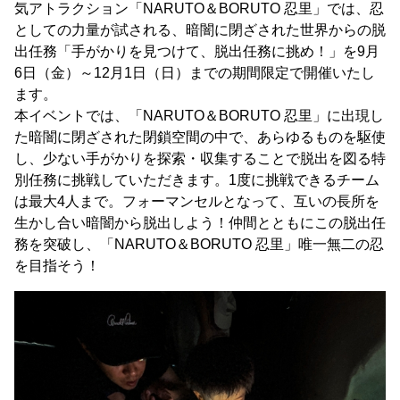
気アトラクション「NARUTO＆BORUTO 忍里」では、忍
としての力量が試される、暗闇に閉ざされた世界からの脱
出任務「手がかりを見つけて、脱出任務に挑め！」を9月
6日（金）～12月1日（日）までの期間限定で開催いたし
ます。
本イベントでは、「NARUTO＆BORUTO 忍里」に出現し
た暗闇に閉ざされた閉鎖空間の中で、あらゆるものを駆使
し、少ない手がかりを探索・収集することで脱出を図る特
別任務に挑戦していただきます。1度に挑戦できるチーム
は最大4人まで。フォーマンセルとなって、互いの長所を
生かし合い暗闇から脱出しよう！仲間とともにこの脱出任
務を突破し、「NARUTO＆BORUTO 忍里」唯一無二の忍
を目指そう！