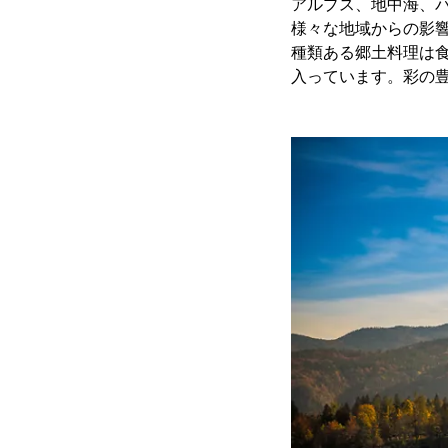
アルプス、地中海、
様々な地域からの影響
種類ある郷土料理は食
入っています。彩の