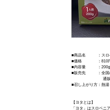
■商品名 ：スロ
■価格 ：810円
■内容量 ：200
■販売先 ：全国の
通販サイ
■召し上がり方：熱
【ヨタとは】
「ヨタ」はスロベニ