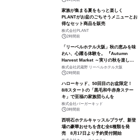
家族が集まる夏をもっと楽しく
PLANTがお盆のごちそうメニューとお
得なセット商品を販売
株式会社PLANT
2時間前
「リーベルホテル大阪」秋の恵みを味
わい、心躍る体験を。 『Autumn
Harvest Market ～実りの秋を楽しむ
ディナー&スイーツビュッフェ～』を9
株式会社武蔵野 リーベルホテル大阪
月18日より開催！
2時間前
ハローキッド、50回目のお盆限定！
8/8スタートの「黒毛和牛赤身ステー
キ」で至福の家族団らんを
株式会社バーガーキッド
3時間前
西明石ホテルキャッスルプラザ、新登
場の豪華おせちを含む全6種類を発
売 8月17日より予約受付開始