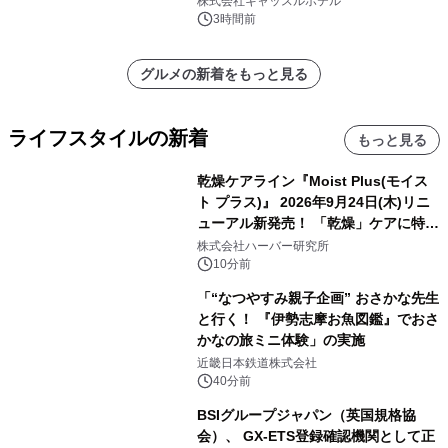
株式会社キャッスルホテル
3時間前
グルメの新着をもっと見る
ライフスタイルの新着
もっと見る
乾燥ケアライン『Moist Plus(モイス
ト プラス)』 2026年9月24日(木)リニ
ューアル新発売！ 「乾燥」ケアに特化
し、ライン使いで潤いに満ちた肌へ
株式会社ハーバー研究所
10分前
「“なつやすみ親子企画” おさかな先生
と行く！ 『伊勢志摩お魚図鑑』でおさ
かなの旅ミニ体験」の実施
近畿日本鉄道株式会社
40分前
BSIグループジャパン（英国規格協
会）、 GX-ETS登録確認機関として正