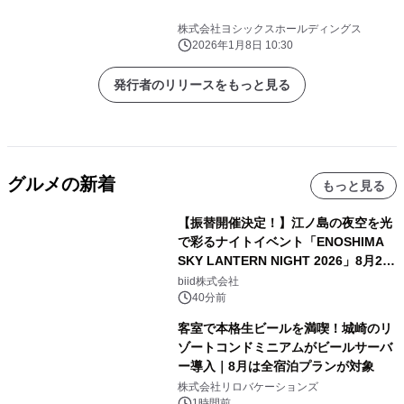
株式会社ヨシックスホールディングス
2026年1月8日 10:30
発行者のリリースをもっと見る
グルメの新着
もっと見る
【振替開催決定！】江ノ島の夜空を光
で彩るナイトイベント「ENOSHIMA
SKY LANTERN NIGHT 2026」8月22
日(土)振替開催＆受付スタート！
biid株式会社
40分前
客室で本格生ビールを満喫！城崎のリ
ゾートコンドミニアムがビールサーバ
ー導入｜8月は全宿泊プランが対象
株式会社リロバケーションズ
1時間前