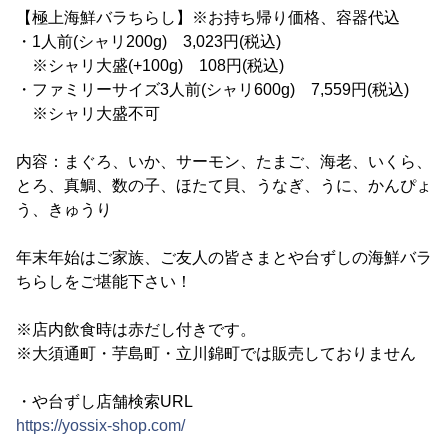
【極上海鮮バラちらし】※お持ち帰り価格、容器代込
・1人前(シャリ200g) 3,023円(税込)
※シャリ大盛(+100g) 108円(税込)
・ファミリーサイズ3人前(シャリ600g) 7,559円(税込)
※シャリ大盛不可
内容：まぐろ、いか、サーモン、たまご、海老、いくら、
とろ、真鯛、数の子、ほたて貝、うなぎ、うに、かんぴょ
う、きゅうり
年末年始はご家族、ご友人の皆さまとや台ずしの海鮮バラ
ちらしをご堪能下さい！
※店内飲食時は赤だし付きです。
※大須通町・芋島町・立川錦町では販売しておりません
・や台ずし店舗検索URL
https://yossix-shop.com/