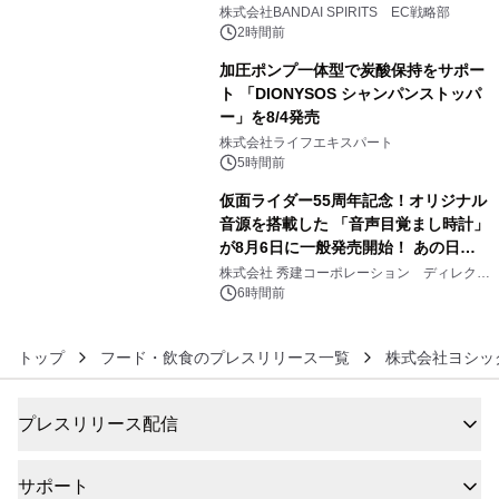
4
株式会社BANDAI SPIRITS EC戦略部
2時間前
加圧ポンプ一体型で炭酸保持をサポー
ト 「DIONYSOS シャンパンストッパ
ー」を8/4発売
5
株式会社ライフエキスパート
5時間前
仮面ライダー55周年記念！オリジナル
音源を搭載した 「音声目覚まし時計」
が8月6日に一般発売開始！ あの日の
6
大興奮が今甦る
株式会社 秀建コーポレーション ディレクト
アートギャラリー
6時間前
トップ
フード・飲食のプレスリリース一覧
株式会社ヨシッ
プレスリリース配信
サポート