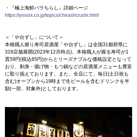
・『極上海鮮バラちらし』詳細ページ
https://yossix.co.jp/topics/chirashizushi.html
＜「や台ずし」について＞
本格職人握り寿司居酒屋「や台ずし」は全国31都府県に
319店舗展開(2023年12月時点)。本格職人が握る寿司が1
貫59円(税込65円)からとリーズナブルな価格設定となって
おり、刺身・揚げ物・もつ鍋などの居酒屋メニューも豊富
に取り揃えております。また、全店にて、毎日(土日祝も
含む)オープンから19時まで生ビールを含むドリンクを半
額(一部、対象外)としております。