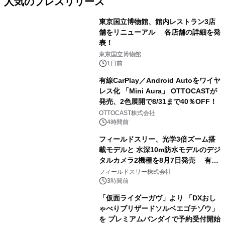
人気のプレスリリース
東京国立博物館、館内レストラン3店
舗をリニューアル 各店舗の詳細を発
表！
1
東京国立博物館
1日前
有線CarPlay／Android Autoをワイヤ
レス化 「Mini Aura」 OTTOCASTが
発売、2色展開で8/31まで40％OFF！
2
OTTOCAST株式会社
4時間前
フィールドスリー、光学3倍ズーム搭
載モデルと 水深10m防水モデルのデジ
タルカメラ2機種を8月7日発売 有効
3
約1300万画素、用途別に選べるコンデ
フィールドスリー株式会社
ジ新登場
3時間前
「仮面ライダーガヴ」より 「DXおし
ゃべりブリザードソルベエゴチゾウ」
を プレミアムバンダイで予約受付開始