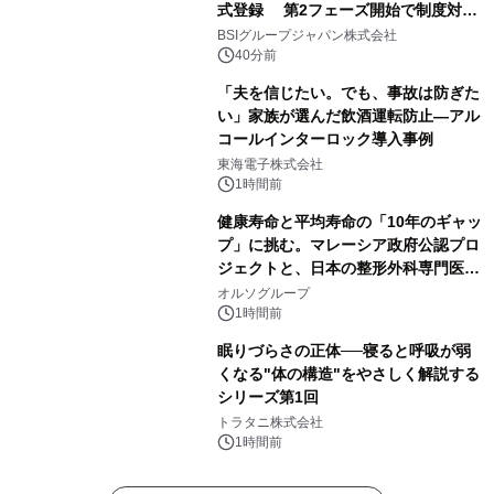
式登録 第2フェーズ開始で制度対応
が義務化、 企業の対応はどう変わるの
BSIグループジャパン株式会社
か？ 法的拘束力をもつGX-ETSの実
40分前
務ポイント解説セミナーの アーカイブ
「夫を信じたい。でも、事故は防ぎた
動画を公開中
い」家族が選んだ飲酒運転防止―アル
コールインターロック導入事例
東海電子株式会社
1時間前
健康寿命と平均寿命の「10年のギャッ
プ」に挑む。マレーシア政府公認プロ
ジェクトと、日本の整形外科専門医が
サステナブルな「エシカル・ツバメの
オルソグループ
巣」の共同臨床検証を開始
1時間前
眠りづらさの正体──寝ると呼吸が弱
くなる"体の構造"をやさしく解説する
シリーズ第1回
トラタニ株式会社
1時間前