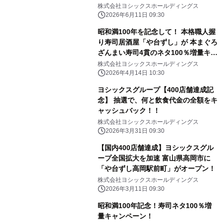
株式会社ヨシックスホールディングス
2026年6月11日 09:30
昭和満100年を記念して！ 本格職人握
り寿司居酒屋「や台ずし」が 本まぐろ
ざんまい寿司4貫のネタ100％増量キャ
ンペーンを 税込1,319円で2026年4月
株式会社ヨシックスホールディングス
13日(月)～16日(木)、 20日(月)～23日
2026年4月14日 10:30
(木)、27日(月)～30日(木)の計12日間
ヨシックスグループ【400店舗達成記
限定実施！
念】 抽選で、何と飲食代金の全額をキ
ャッシュバック！！
株式会社ヨシックスホールディングス
2026年3月31日 09:30
【国内400店舗達成】ヨシックスグル
ープ全国拡大を加速 富山県高岡市に
「や台ずし高岡駅前町」がオープン！
株式会社ヨシックスホールディングス
2026年3月11日 09:30
昭和満100年記念！寿司ネタ100％増
量キャンペーン！