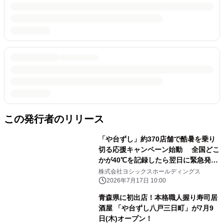
この発行者のリリース
「や台ずし」約370店舗で酷暑を乗り
切る応援キャンペーン始動 全国どこ
かが40℃を記録したら翌日に緊急発
動！ 乾杯レモンサワーを無料でメガサ
株式会社ヨシックスホールディングス
イズに増量
2026年7月17日 10:00
青森県に初出店！本格職人握り寿司居
酒屋 「や台ずし八戸三日町」が7月9
日(木)オープン！