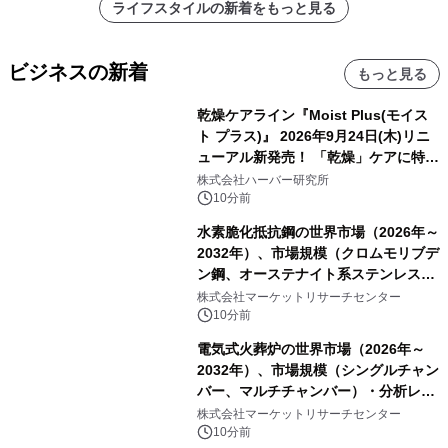
ライフスタイルの新着をもっと見る
ビジネスの新着
もっと見る
乾燥ケアライン『Moist Plus(モイス
ト プラス)』 2026年9月24日(木)リニ
ューアル新発売！ 「乾燥」ケアに特化
し、ライン使いで潤いに満ちた肌へ
株式会社ハーバー研究所
10分前
水素脆化抵抗鋼の世界市場（2026年～
2032年）、市場規模（クロムモリブデ
ン鋼、オーステナイト系ステンレス
鋼、その他）・分析レポートを発表
株式会社マーケットリサーチセンター
10分前
電気式火葬炉の世界市場（2026年～
2032年）、市場規模（シングルチャン
バー、マルチチャンバー）・分析レポ
ートを発表
株式会社マーケットリサーチセンター
10分前