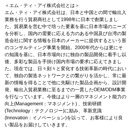
＜エム・ティ・アイ株式会社とは＞
エム・ティ・アイ株式会社は、日本と中国との間で輸出入
業務を行う貿易商社として1998年に日本で創業しまし
た。貿易業を営む中で培った要素を基に日本市場のニーズ
を分析し、国内の需要に応える力のある中国及び台湾の製
造会社に関する情報を日本のメーカーに提供するという形
のコンサルティング事業を開始。2000年代からは更にそ
の知識を基に、日本市場向けに独自の製品開発に着手し以
後、多彩な製品を手掛け国内市場の要求に応えてきまし
た。現在では、日々刻々と変化する技術革新の時代におい
て、独自の製造ネットワークとの繋がりを活かし、常に最
新の情報を得ることで他に先駆けた製品企画から、設計開
発、輸出入貿易業務に至るまでの一貫したOEM/ODM事業
を行なっています。今後はより一層のマネジメント能力の
向上(Management：マネジメント) 、技術研鑚
(Technology：テクノロジー)に励み、革新意識
(Innovation：イノベーション)を以って、お客様により良
い製品をお届けしていきます。