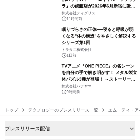
ラ』の旗艦店が2026年6月新宿に誕
4
生 バカルディ ジャパンと連携した
株式会社ティグリス
没入型バー「BAR Arca」
11時間前
眠りづらさの正体──寝ると呼吸が弱
くなる"体の構造"をやさしく解説する
シリーズ第1回
5
トラタニ株式会社
1日前
TVアニメ『ONE PIECE』の名シーン
を自分の手で解き明かす！ メタル製立
体パズル3種が登場！ ～ストーリーと
6
ギミックが融合した 大人の体験型パズ
株式会社ハナヤマ
ルが8月7日(金)12時より先行予約受付
9時間前
開始～
トップ
テクノロジーのプレスリリース一覧
エム・ティ・ア
プレスリリース配信