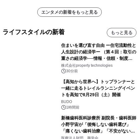
エンタメの新着をもっと見る
ライフスタイルの新着
もっと見る
住まいを選び直す自由 ー住宅流動性と
人生設計の経済学ー （第４回：取引の
重さの経済学──情報・信頼・制度を
PropTechはどう組み替えるか）｜
株式会社property technologies
PropTech-Lab
30分前
【高知から世界へ】トップランナーと
一緒に走るトレイルランニングイベン
トを高知で8月29日（土）開催
BUDO
1時間前
新橋歯科医科診療所 副院長・歯科医師
小野宇宙が「後悔しない歯科選び」
「痛くない歯科治療」「不安がない治
療計画」をテーマに専門監修
医療法人財団 興学会