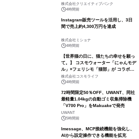
開催
株式会社クリエイティブバンク
4時間前
Instagram販売ツールを活用し、3日
間で売上約4,300万円を達成
株式会社ミショナ
4時間前
【世界猫の日に、猫たちの幸せを願っ
て。】 コスモウォーター「にゃんモデ
ル」×フェリシモ「猫部」が コラボキ
ャンペーンを実施
株式会社コスモライフ
4時間前
72時間限定50％OFF、UWANT、同社
最軽量1.04kgの自動ゴミ収集掃除機
「V700 Pro」をMakuakeで発売
UWANT
5時間前
lmessage、MCP接続機能を強化し、
AIから設定操作できる機能を拡充