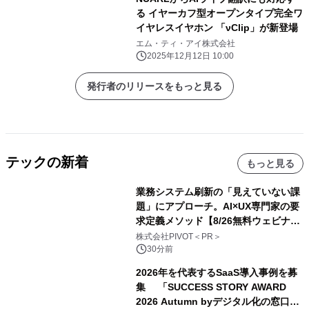
る イヤーカフ型オープンタイプ完全ワ
イヤレスイヤホン 「νClip」が新登場
エム・ティ・アイ株式会社
2025年12月12日 10:00
発行者のリリースをもっと見る
テックの新着
もっと見る
業務システム刷新の「見えていない課
題」にアプローチ。AI×UX専門家の要
求定義メソッド【8/26無料ウェビナ
ー】株式会社PIVOT
株式会社PIVOT＜PR＞
30分前
2026年を代表するSaaS導入事例を募
集 「SUCCESS STORY AWARD
2026 Autumn byデジタル化の窓口」