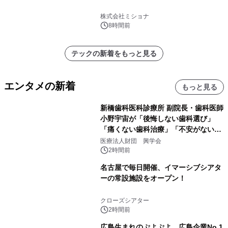
株式会社ミショナ
8時間前
テックの新着をもっと見る
エンタメの新着
もっと見る
新橋歯科医科診療所 副院長・歯科医師
小野宇宙が「後悔しない歯科選び」
「痛くない歯科治療」「不安がない治
療計画」をテーマに専門監修
医療法人財団 興学会
2時間前
名古屋で毎日開催、イマーシブシアタ
ーの常設施設をオープン！
クローズシアター
2時間前
広島生まれのぷよぷよ 広島企業No.1