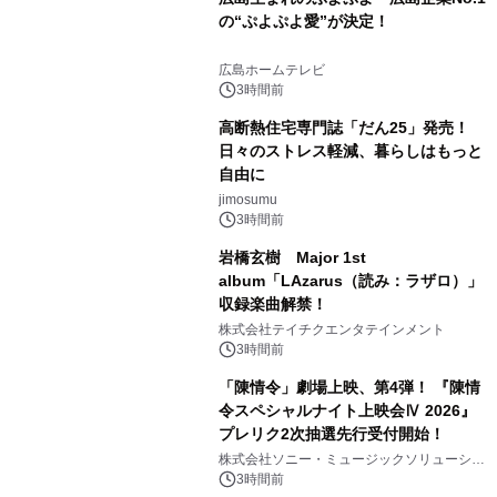
の“ぷよぷよ愛”が決定！
広島ホームテレビ
3時間前
高断熱住宅専門誌「だん25」発売！
日々のストレス軽減、暮らしはもっと
自由に
jimosumu
3時間前
岩橋玄樹 Major 1st
album「LAzarus（読み：ラザロ）」
収録楽曲解禁！
株式会社テイチクエンタテインメント
3時間前
「陳情令」劇場上映、第4弾！ 『陳情
令スペシャルナイト上映会Ⅳ 2026』
プレリク2次抽選先行受付開始！
株式会社ソニー・ミュージックソリューショ
ンズ
3時間前