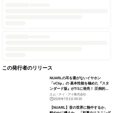
この発行者のリリース
NUARLの耳を塞がないイヤホン
「νClip」の 基本性能を極めた『スタ
ンダード版』が7/1に発売！ 圧倒的な
高音質と快適通話を、より身近な価格
エム・ティ・アイ株式会社
で
2026年7月1日 09:30
【NUARL】音の世界に熱中するか、
軽やかに纏うか 「初夏のリスニング