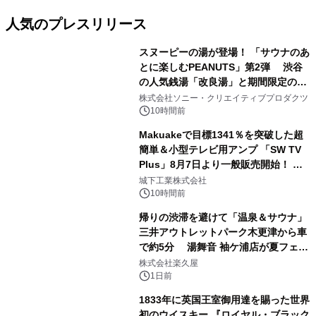
人気のプレスリリース
スヌーピーの湯が登場！ 「サウナのあ
とに楽しむPEANUTS」第2弾 渋谷
の人気銭湯「改良湯」と期間限定のコ
1
ラボレーション サウナイキタイコラ
株式会社ソニー・クリエイティブプロダクツ
ボグッズも発売決定！
10時間前
Makuakeで目標1341％を突破した超
簡単＆小型テレビ用アンプ 「SW TV
Plus」8月7日より一般販売開始！ ケ
2
ーブル1本つなぐだけ、テレビの音が
城下工業株式会社
ぐっと豊かに
10時間前
帰りの渋滞を避けて「温泉＆サウナ」
三井アウトレットパーク木更津から車
で約5分 湯舞音 袖ケ浦店が夏フェア
3
メニューを提供
株式会社楽久屋
1日前
1833年に英国王室御用達を賜った世界
初のウイスキー 『ロイヤル・ブラック