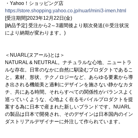
・Yahoo！ショッピング店
https://store.shopping.yahoo.co.jp/nuarl/mini3-imen.html
[受注期間]2023年12月22日(金)
[納品予定] 受注から2～3週間後より順次発送(※受注状況
により納期が変わります。)
＜NUARL(ヌアール)とは＞
NATURAL & NEUTRAL。ナチュラルな心地、ニュートラ
ルな存在。日常のなかに自然に馴染むプロダクトであるこ
と。素材、形状、テクノロジーなど、あらゆる要素から導
き出される機能美と過剰にデザインを施さない静かなカタ
チ、共にある時間。それらすべての関係性がバランスよく
巡っていくような、心地よく在るモバイルプロダクトを提
案する為に日本で産まれた新しいブランドです。NUARL
の製品は日本で開発され、そのデザインは日本国内のイン
ダストリアルデザイナーに外注して作られています。