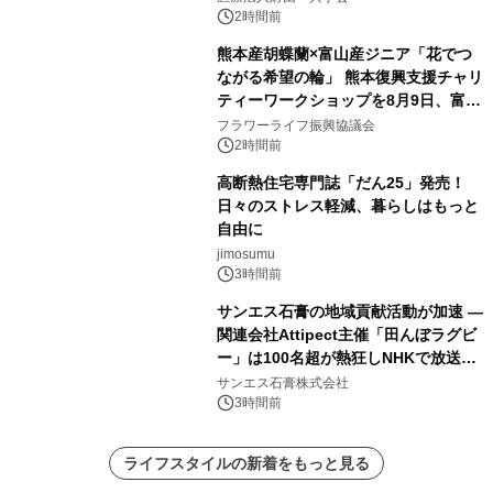
2時間前
熊本産胡蝶蘭×富山産ジニア「花でつ
ながる希望の輪」 熊本復興支援チャリ
ティーワークショップを8月9日、富
山・射水で開催
フラワーライフ振興協議会
2時間前
高断熱住宅専門誌「だん25」発売！
日々のストレス軽減、暮らしはもっと
自由に
jimosumu
3時間前
サンエス石膏の地域貢献活動が加速 ―
関連会社Attipect主催「田んぼラグビ
ー」は100名超が熱狂しNHKで放送さ
れました。
サンエス石膏株式会社
3時間前
ライフスタイルの新着をもっと見る