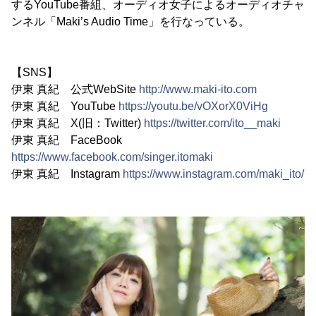
するYouTube番組、オーディオ女子によるオーディオチャ
ンネル「Maki’s Audio Time」を行なっている。
【SNS】
伊東 真紀 公式WebSite
http://www.maki-ito.com
伊東 真紀 YouTube
https://youtu.be/vOXorX0ViHg
伊東 真紀 X(旧：Twitter)
https://twitter.com/ito__maki
伊東 真紀 FaceBook
https://www.facebook.com/singer.itomaki
伊東 真紀 Instagram
https://www.instagram.com/maki_ito/