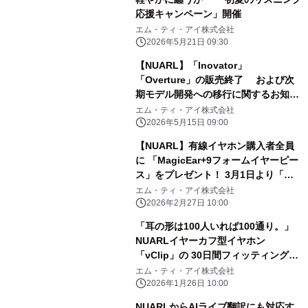
応援キャンペーン」開催
エム・ティ・アイ株式会社
2026年5月21日 09:30
【NUARL】「Inovator」
「Overture」の販売終了 および次
期モデル開発への移行に関するお知ら
せ
エム・ティ・アイ株式会社
2026年5月15日 09:00
【NUARL】有線イヤホン購入者全員
に 「MagicEar+9フォームイヤーピー
ス」をプレゼント！ 3月1日より「春
のリスニング・アップグレードキャン
エム・ティ・アイ株式会社
ペーン」を開催
2026年2月27日 10:00
「耳の形は100人いれば100通り。」
NUARLイヤーカフ型イヤホン
「νClip」の 30日間フィッティング・
キャンペーンを実施 ～ クリップ型イ
エム・ティ・アイ株式会社
ヤホンへの不安を安心に変える新しい
2026年1月26日 10:00
試み ～
NUARLからAIライブ翻訳にも対応す