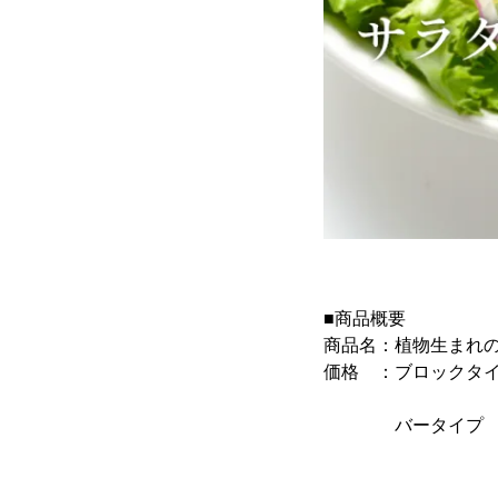
■商品概要
商品名：植物生まれ
価格 ：ブロックタイプ
6個セット 
バータイプ 3本
8本セット 