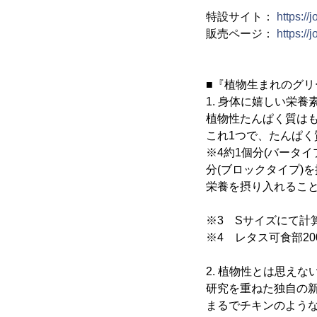
特設サイト：
https://
販売ページ：
https://
■『植物生まれのグ
1. 身体に嬉しい栄
植物性たんぱく質は
これ1つで、たんぱく
※4約1個分(バータイ
分(ブロックタイプ)
栄養を摂り入れるこ
※3 Sサイズにて計
※4 レタス可食部20
2. 植物性とは思え
研究を重ねた独自の
まるでチキンのよう