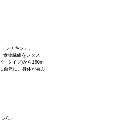
リーンチキン』。
)、食物繊維をレタス
ータイプ)から160ml
軽に自然に、身体が喜ぶ
ました。