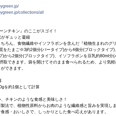
joygreen.jp/
joygreen.jp/collections/all
リーンチキン』のここがスゴイ！
養素がギュッと凝縮
もちろん、食物繊維やイソフラボンを含んだ『植物生まれのグ
質をたまご※3約2個分(バータイプ)から4個分(ブロックタイプ
プ)から2個分(ブロックタイプ)、イソフラボンを豆乳約80ml分(バ
を摂取できます。袋を開けてそのまま食べられるため、より気
とができます。
算
0gを約1個として計算
ない、チキンのような食感と美味しさ！
新製法で、植物性原料からお肉のような繊維感と旨みを実現し
な食感・おいしさで、しっかりとした食べ応えがあります。