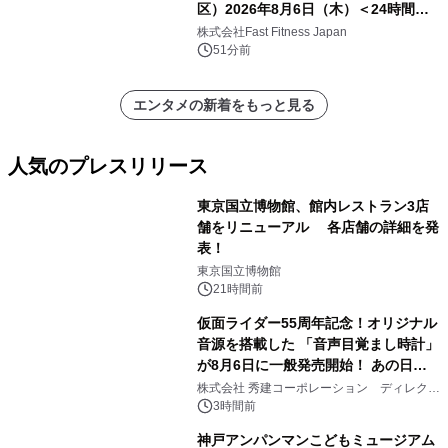
区）2026年8月6日（木）＜24時間年
中無休のフィットネスジム＞
株式会社Fast Fitness Japan
51分前
エンタメの新着をもっと見る
人気のプレスリリース
東京国立博物館、館内レストラン3店
舗をリニューアル 各店舗の詳細を発
表！
1
東京国立博物館
21時間前
仮面ライダー55周年記念！オリジナル
音源を搭載した 「音声目覚まし時計」
が8月6日に一般発売開始！ あの日の
2
大興奮が今甦る
株式会社 秀建コーポレーション ディレクト
アートギャラリー
3時間前
神戸アンパンマンこどもミュージアム