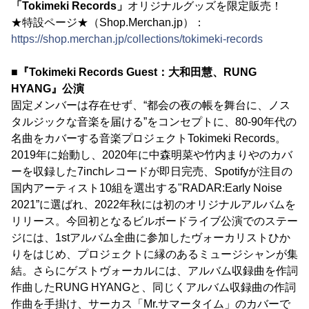
「Tokimeki Records」
オリジナルグッズを限定販売！
★特設ページ★（Shop.Merchan.jp）：
https://shop.merchan.jp/collections/tokimeki-records
■『Tokimeki Records Guest：大和田慧、RUNG
HYANG』公演
固定メンバーは存在せず、“都会の夜の帳を舞台に、ノス
タルジックな音楽を届ける”をコンセプトに、80-90年代の
名曲をカバーする音楽プロジェクトTokimeki Records。
2019年に始動し、2020年に中森明菜や竹内まりやのカバ
ーを収録した7inchレコードが即日完売、Spotifyが注目の
国内アーティスト10組を選出する"RADAR:Early Noise
2021”に選ばれ、2022年秋には初のオリジナルアルバムを
リリース。今回初となるビルボードライブ公演でのステー
ジには、1stアルバム全曲に参加したヴォーカリストひか
りをはじめ、プロジェクトに縁のあるミュージシャンが集
結。さらにゲストヴォーカルには、アルバム収録曲を作詞
作曲したRUNG HYANGと、同じくアルバム収録曲の作詞
作曲を手掛け、サーカス「Mr.サマータイム」のカバーで