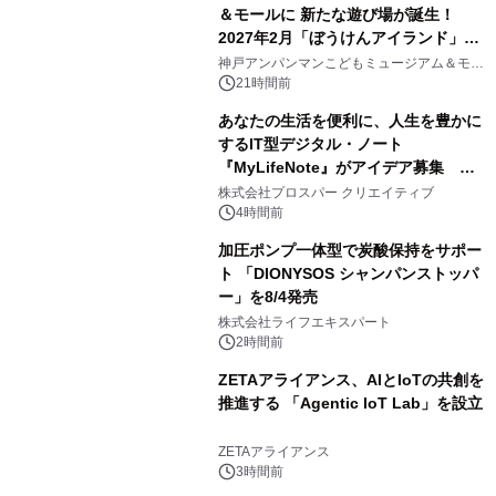
＆モールに 新たな遊び場が誕生！
2027年2月「ぼうけんアイランド」が
3
オープン
神戸アンパンマンこどもミュージアム＆モー
ル
21時間前
あなたの生活を便利に、人生を豊かに
するIT型デジタル・ノート
『MyLifeNote』がアイデア募集 優
4
秀賞100名に1年間無償試用
株式会社プロスパー クリエイティブ
4時間前
加圧ポンプ一体型で炭酸保持をサポー
ト 「DIONYSOS シャンパンストッパ
ー」を8/4発売
5
株式会社ライフエキスパート
2時間前
ZETAアライアンス、AIとIoTの共創を
推進する 「Agentic IoT Lab」を設立
6
ZETAアライアンス
3時間前