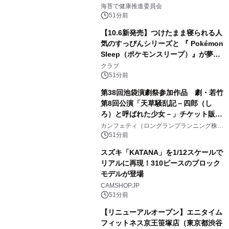
けします！
海苔で健康推進委員会
51分前
【10.6新発売】つけたまま寝られる人
気のすっぴんシリーズと 『 Pokémon
Sleep（ポケモンスリープ）』が夢の
コラボレーション！
クラブ
51分前
第38回池袋演劇祭参加作品 劇・若竹
第8回公演「天草騒乱記－四郎（し
ろ）と呼ばれた少女－」チケット販売
開始
カンフェティ（ロングランプランニング株式
会社）
51分前
スズキ「KATANA」を1/12スケールで
リアルに再現！310ピースのブロック
モデルが登場
CAMSHOP.JP
51分前
【リニューアルオープン】エニタイム
フィットネス京王笹塚店（東京都渋谷