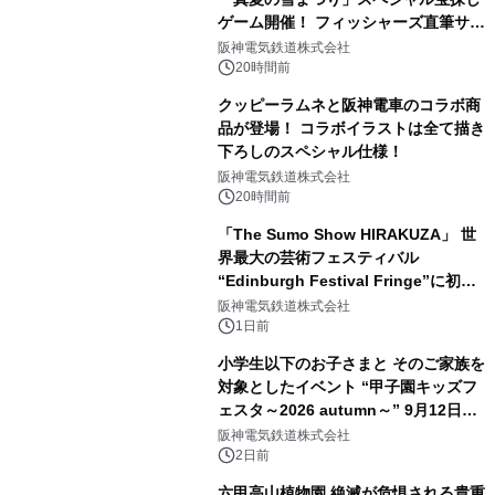
ゲーム開催！ フィッシャーズ直筆サイ
ン色紙など豪華景品が登場！
阪神電気鉄道株式会社
20時間前
クッピーラムネと阪神電車のコラボ商
品が登場！ コラボイラストは全て描き
下ろしのスペシャル仕様！
阪神電気鉄道株式会社
20時間前
「The Sumo Show HIRAKUZA」 世
界最大の芸術フェスティバル
“Edinburgh Festival Fringe”に初出
演！ ～豪州公演で“Pick of the
阪神電気鉄道株式会社
Week”を受賞した 相撲エンタテイン
1日前
メントが欧州へ挑戦～
小学生以下のお子さまと そのご家族を
対象としたイベント “甲子園キッズフ
ェスタ～2026 autumn～” 9月12日
（土）開催決定！ ～はたらくくるまが
阪神電気鉄道株式会社
阪神甲子園球場に大集合！～
2日前
六甲高山植物園 絶滅が危惧される貴重