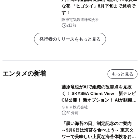
な花 「ヒゴタイ」8月下旬まで見頃で
す！
阪神電気鉄道株式会社
2日前
発行者のリリースをもっと見る
エンタメの新着
もっと見る
藤原竜也がAIで組織の改善点を見抜
く！ SKYSEA Client View 新テレビ
CM公開！ 新オプション！ AIが組織の
業務実態を分析し労務改善を支援。 藤
Ｓｋｙ株式会社
原竜也メイキング動画公開 「もしAIが
51分前
自分を分析したら、すぐ休めと言われ
「黒い海苔の日」制定記念のご案内
る自信がある」「昨年の夏はカブトム
～9月6日は海苔を食べよう～ 東京タ
シを捕まえたり、虫と戦ったり…」
ワーで美味しい上質な海苔体験をお届