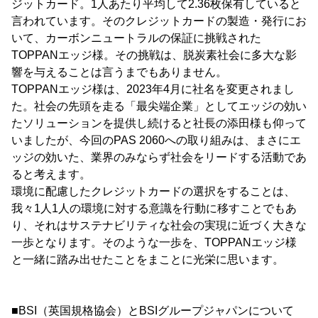
ジットカード。1人あたり平均して2.36枚保有していると
言われています。そのクレジットカードの製造・発行にお
いて、カーボンニュートラルの保証に挑戦された
TOPPANエッジ様。その挑戦は、脱炭素社会に多大な影
響を与えることは言うまでもありません。
TOPPANエッジ様は、2023年4月に社名を変更されまし
た。社会の先頭を走る「最尖端企業」としてエッジの効い
たソリューションを提供し続けると社長の添田様も仰って
いましたが、今回のPAS 2060への取り組みは、まさにエ
ッジの効いた、業界のみならず社会をリードする活動であ
ると考えます。
環境に配慮したクレジットカードの選択をすることは、
我々1人1人の環境に対する意識を行動に移すことでもあ
り、それはサステナビリティな社会の実現に近づく大きな
一歩となります。そのような一歩を、TOPPANエッジ様
と一緒に踏み出せたことをまことに光栄に思います。
■BSI（英国規格協会）とBSIグループジャパンについて