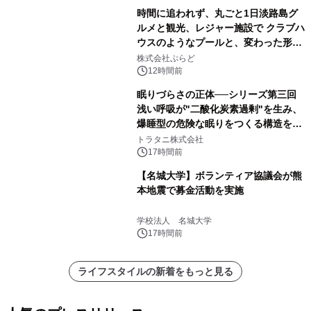
時間に追われず、丸ごと1日淡路島グ
ルメと観光、レジャー施設で クラブハ
ウスのようなプールと、変わった形の
サウナも 「THE BOXY AWAJI」のお
株式会社ぷらど
得な素泊まり連泊プランで
12時間前
眠りづらさの正体──シリーズ第三回
浅い呼吸が"二酸化炭素過剰"を生み、
爆睡型の危険な眠りをつくる構造を解
説
トラタニ株式会社
17時間前
【名城大学】ボランティア協議会が熊
本地震で募金活動を実施
学校法人 名城大学
17時間前
ライフスタイルの新着をもっと見る