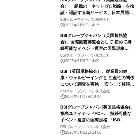
会） 組織の「ネットゼロ戦略」を検
証・認証する新サービス、日本展開
へ 7/16「ネットゼロパスウェイ認
BSIグループジャパン株式会社
証」オンライン無料セミナーを 国内初
2026年7月9日 14:15
開催
BSIグループジャパン（英国規格協
会)、国際園芸博覧会として 初めて持
続可能なイベント運営の国際規格
「ISO 20121:2024」の認証を
BSIグループジャパン株式会社
GREEN×EXPO協会 （公益社団法人
2026年7月8日 14:00
2027年国際園芸博覧会協会）に授与
BSI（英国規格協会）、従業員の健
康・ウェルビーイングと 生産性の関係
について調査を実施 安心して相談で
きる職場づくりが、日本企業の生産性
BSIグループジャパン株式会社
向上の鍵に
2026年6月17日 14:00
BSIグループジャパン(英国規格協会)、
福島ユナイテッドFCへ、 持続可能な
イベント運営の国際規格 「ISO
20121:2024」認証を授与
BSIグループジャパン株式会社
2026年6月12日 14:00