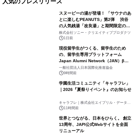
人気のプレスリリース
スヌーピーの湯が登場！ 「サウナのあ
とに楽しむPEANUTS」第2弾 渋谷
の人気銭湯「改良湯」と期間限定のコ
1
ラボレーション サウナイキタイコラ
株式会社ソニー・クリエイティブプロダクツ
ボグッズも発売決定！
1日前
現役留学生がつくる、留学生のため
の、留学生専用プラットフォーム
Japan Alumni Network（JAN）β版
2
をリリース
一般社団法人日本国際化推進協会
9時間前
学園生活コミュニティ「キャラフレ」
｜2026『夏祭りイベント』のお知らせ
3
キャラフレ｜株式会社エイプリル・データ・
デザインズ
11時間前
世界とつながる、日本をひらく。 創立
13周年、JAPI公式Webサイトを全面
リニューアル