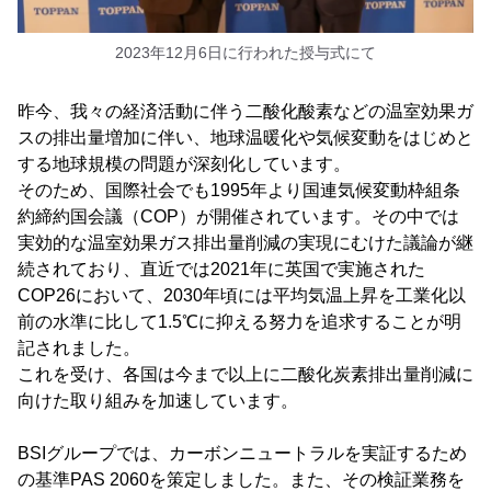
2023年12月6日に行われた授与式にて
昨今、我々の経済活動に伴う二酸化酸素などの温室効果ガ
スの排出量増加に伴い、地球温暖化や気候変動をはじめと
する地球規模の問題が深刻化しています。
そのため、国際社会でも1995年より国連気候変動枠組条
約締約国会議（COP）が開催されています。その中では
実効的な温室効果ガス排出量削減の実現にむけた議論が継
続されており、直近では2021年に英国で実施された
COP26において、2030年頃には平均気温上昇を工業化以
前の水準に比して1.5℃に抑える努力を追求することが明
記されました。
これを受け、各国は今まで以上に二酸化炭素排出量削減に
向けた取り組みを加速しています。
BSIグループでは、カーボンニュートラルを実証するため
の基準PAS 2060を策定しました。また、その検証業務を