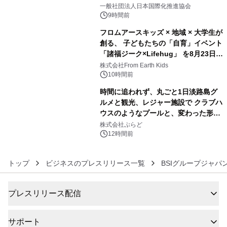
4
一般社団法人日本国際化推進協会
9時間前
フロムアースキッズ × 地域 × 大学生が
創る、 子どもたちの「自育」イベント
「諸福ジーク×Lifehug」 を8月23日
5
(日)開催
株式会社From Earth Kids
10時間前
時間に追われず、丸ごと1日淡路島グ
ルメと観光、レジャー施設で クラブハ
ウスのようなプールと、変わった形の
6
サウナも 「THE BOXY AWAJI」のお
株式会社ぷらど
得な素泊まり連泊プランで
12時間前
トップ
ビジネスのプレスリリース一覧
BSIグループジャパ
プレスリリース配信
サポート