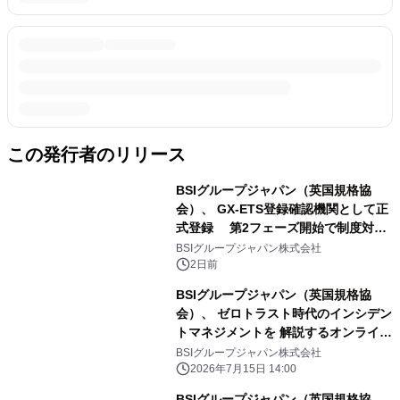
この発行者のリリース
BSIグループジャパン（英国規格協
会）、 GX-ETS登録確認機関として正
式登録 第2フェーズ開始で制度対応
が義務化、 企業の対応はどう変わるの
BSIグループジャパン株式会社
か？ 法的拘束力をもつGX-ETSの実
2日前
務ポイント解説セミナーの アーカイブ
BSIグループジャパン（英国規格協
動画を公開中
会）、 ゼロトラスト時代のインシデン
トマネジメントを 解説するオンライン
無料セミナーを8月6日に開催
BSIグループジャパン株式会社
ISO/IEC 27035の基本と実践を解説
2026年7月15日 14:00
BSIグループジャパン（英国規格協