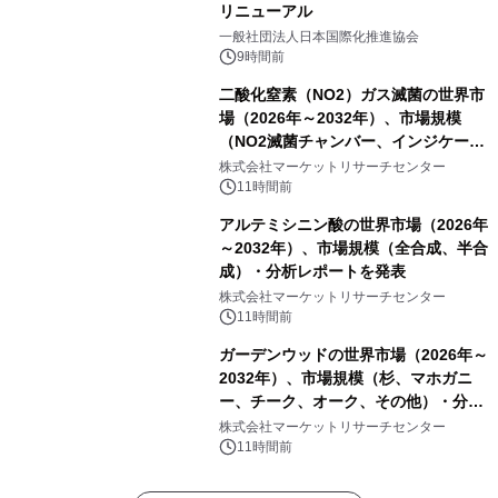
リニューアル
一般社団法人日本国際化推進協会
9時間前
二酸化窒素（NO2）ガス滅菌の世界市
場（2026年～2032年）、市場規模
（NO2滅菌チャンバー、インジケータ
ーおよびモニタリングシステム、その
株式会社マーケットリサーチセンター
他）・分析レポートを発表
11時間前
アルテミシニン酸の世界市場（2026年
～2032年）、市場規模（全合成、半合
成）・分析レポートを発表
株式会社マーケットリサーチセンター
11時間前
ガーデンウッドの世界市場（2026年～
2032年）、市場規模（杉、マホガニ
ー、チーク、オーク、その他）・分析
レポートを発表
株式会社マーケットリサーチセンター
11時間前