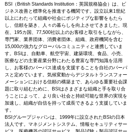
BSI（British Standards Institution：英国規格協会）は、ビ
ジネス改善と標準化を推進する機関です。設立以来1世紀
以上にわたって組織や社会にポジティブな影響をもたら
し、信頼を築き、人々の暮らしを向上させてきました。現
在、195カ国、77,500社以上のお客様と取引をしながら、
専門家、業界団体、消費者団体、組織、政府機関を含む
15,000の強力なグローバルコミュニティと連携していま
す。BSIは、自動車、航空宇宙、建築環境、食品、小売、
医療などの主要産業分野にわたる豊富な専門知識を活用
し、お客様のパーパス達成を支援することを自社のパーパ
スと定めています。気候変動からデジタルトランスフォー
メーションにおける信頼の構築まで、あらゆる重要社会課
題に取り組むために、BSIはさまざまな組織と手を取り合
うことによって、より良い社会と持続可能な世界の実現を
加速し、組織が自信を持って成長できるよう支援していま
す。
BSIグループジャパンは、1999年に設立されたBSIの日本
法人です。マネジメントシステム、情報セキュリティサー
ビス、医療機器の認証サービス、製品試験・製品認証サー