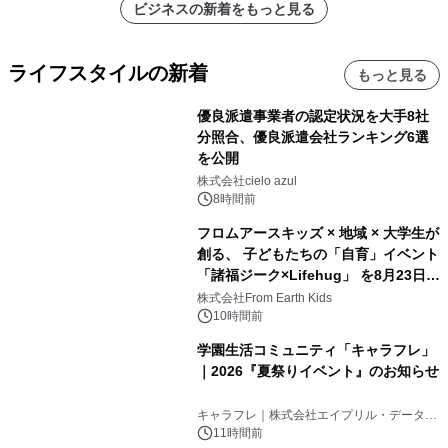
ビジネスの新着をもっと見る
ライフスタイルの新着
もっと見る
優良派遣事業者の認定状況を大手8社
分照合、優良派遣会社ランキング6選
を公開
株式会社cielo azul
8時間前
フロムアースキッズ × 地域 × 大学生が
創る、 子どもたちの「自育」イベント
「諸福ジーク×Lifehug」 を8月23日
(日)開催
株式会社From Earth Kids
10時間前
学園生活コミュニティ「キャラフレ」
｜2026『夏祭りイベント』のお知らせ
キャラフレ｜株式会社エイプリル・データ・
デザインズ
11時間前