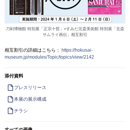
刀剣博物館 特別展「正宗十哲」×すみだ北斎美術館 特別展「北斎
サムライ画伝」相互割引
相互割引の詳細はこちら：
https://hokusai-
museum.jp/modules/Topic/topics/view/2142
添付資料
プレスリリース
本展の展示構成
チラシ
すべての画像