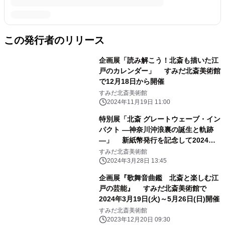
この発行者のリリース
企画展「読み解こう！北斎も描いた江
戸のカレンダー」 すみだ北斎美術館
で12月18日から開催
すみだ北斎美術館
2024年11月19日 11:00
特別展「北斎 グレートウェーブ・イン
パクト ―神奈川沖浪裏の誕生と軌跡
―」 新紙幣発行を記念して2024年6
月18日(火)～8月25日(日)に開催
すみだ北斎美術館
2024年3月28日 13:45
企画展『歌舞音曲鑑 北斎と楽しむ江
戸の芸能』 すみだ北斎美術館で
2024年3月19日(火)～5月26日(日)開催
すみだ北斎美術館
2023年12月20日 09:30