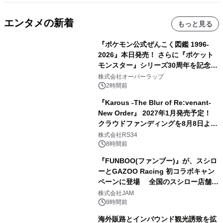
エンタメの新着
もっと見る
『ポケモン公式ぜんこく図鑑 1996-
2026』本日発売！ さらに『ポケット
モンスター』シリーズ30周年を記念し
た画集『ポケットモンスター ビジュア
株式会社オーバーラップ
ルアートブック』の発売決定！ 2026
2時間前
年12月18日（金）、3冊同時発売！
『Karous -The Blur of Re:venant-
New Order』 2027年1月発売予定！
クラウドファンディングを8月8日より
開始
株式会社RS34
8時間前
『FUNBOO(ファンブー)』が、スシロ
ーとGAZOO Racing 初コラボキャン
ペーンに登場 全国のスシロー店舗で
GR 4車種の FUNBOO(ミニカー)付き
株式会社JAM
メニューが展開されます
8時間前
海外販路とインバウンド観光誘致を拡