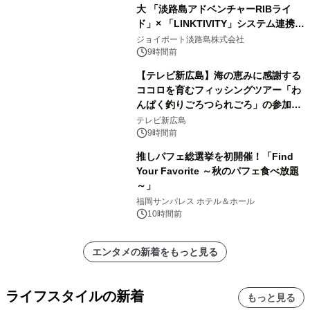
大 「淡路島アドベンチャーRIBライ
ド」× 「LINKTIVITY」システム連携を
開始！
ジョイポート淡路島株式会社
9時間前
【テレビ新広島】海の恵みに感謝する
ココロを育むフィッシングツアー「わ
んぱく釣りごろつられごろ」の参加小
学生を募集
テレビ新広島
9時間前
推しパフェ総選挙を初開催！「Find
Your Favorite ～秋のパフェ食べ放題
～」
福岡サンパレス ホテル＆ホール
10時間前
エンタメの新着をもっと見る
ライフスタイルの新着
もっと見る