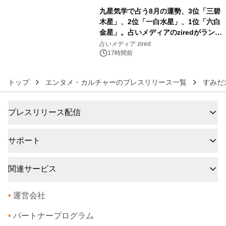
九星気学で占う8月の運勢、3位「三碧
木星」、2位「一白水星」、1位「六白
金星」。占いメディアのziredがランキ
6
ングを発表
占いメディア zired
17時間前
トップ
エンタメ・カルチャーのプレスリリース一覧
すみだ
プレスリリース配信
サポート
関連サービス
•
運営会社
•
パートナープログラム