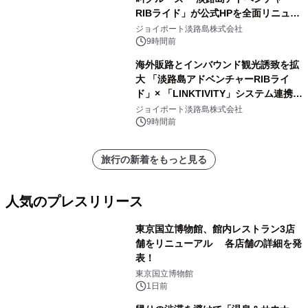
RIBライド」が公式HPを全面リニュー
アル！ ～スマホで即予約完了の「スマ
ジョイポート淡路島株式会社
ート設計」へ刷新～
9時間前
海外販路とインバウンド観光誘致を拡
大 「淡路島アドベンチャーRIBライ
ド」× 「LINKTIVITY」システム連携を
開始！
ジョイポート淡路島株式会社
9時間前
旅行の新着をもっと見る
人気のプレスリリース
東京国立博物館、館内レストラン3店
舗をリニューアル 各店舗の詳細を発
表！
1
東京国立博物館
1日前