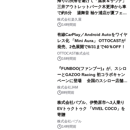
帰りの渋滞を避けて「温泉＆サウナ」
三井アウトレットパーク木更津から車
で約5分 湯舞音 袖ケ浦店が夏フェア
2
メニューを提供
株式会社楽久屋
14時間前
有線CarPlay／Android Autoをワイヤ
レス化 「Mini Aura」 OTTOCASTが
発売、2色展開で8/31まで40％OFF！
3
OTTOCAST株式会社
16時間前
『FUNBOO(ファンブー)』が、スシロ
ーとGAZOO Racing 初コラボキャン
ペーンに登場 全国のスシロー店舗で
4
GR 4車種の FUNBOO(ミニカー)付き
株式会社JAM
メニューが展開されます
8時間前
株式会社バブル、伊勢原市へ3人乗り
EVトゥクトゥク 「VIVEL COCO」を
寄贈
5
株式会社バブル
14時間前