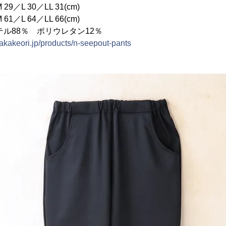
30／LL 31(cm)
64／LL 66(cm)
ル88％ ポリウレタン12％
takakeori.jp/products/n-seepout-pants