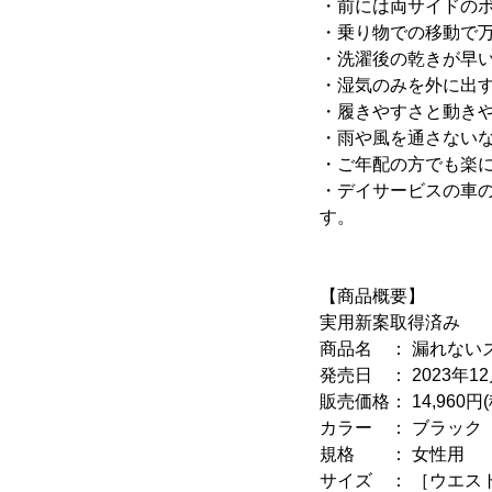
・前には両サイドの
・乗り物での移動で
・洗濯後の乾きが早
・湿気のみを外に出
・履きやすさと動き
・雨や風を通さない
・ご年配の方でも楽
・デイサービスの車
す。
【商品概要】
実用新案取得済み
商品名 ： 漏れない
発売日 ： 2023年12
販売価格： 14,960円
カラー ： ブラック
規格 ： 女性用
サイズ ： ［ウエスト］M