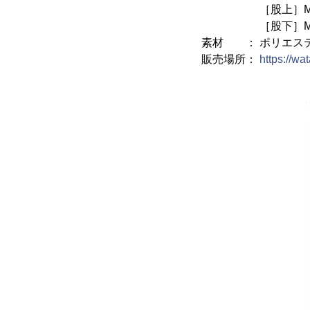
［股上］M 29／L 
［股下］M 61／L 
素材 ： ポリエステ
販売場所：
https://wa