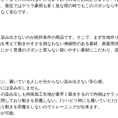
た、最近ではゲリラ豪雨も多く急な雨の時でもこのズボンなら
となく安心です。
に染み出さないのが絶対条件の商品です。そこで、まず生地作
地を考えて動きやすさを損なわない伸縮性のある素材、家庭用
とにかく普通のズボンと変らない扱いやすい素材にこだわり、
ボン、履いている人しか分からない染み出さない安心感。
外には染み出しません。
らの染み出しも特殊加工生地が素早く吸水するので内側はサラ
用しており動きを邪魔しない。(リハビリ時にも履いていただけ
あり動きを邪魔をしないのでトレーニングが出来ます。
整が可能。