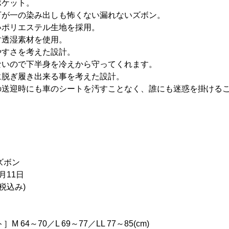
ポケット。
万が一の染み出しも怖くない漏れないズボン。
いポリエステル生地を採用。
す透湿素材を使用。
やすさを考えた設計。
ないので下半身を冷えから守ってくれます。
に脱ぎ履き出来る事を考えた設計。
の送迎時にも車のシートを汚すことなく、誰にも迷惑を掛ける
ズボン
月11日
(税込み)
 64～70／L 69～77／LL 77～85(cm)