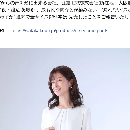
方からの声を形に出来る会社、渡嘉毛織株式会社(所在地：大阪
取締役：渡辺 英敏)は、尿もれや雨などが染みない「“漏れない”ズボ
、わずか1週間で全サイズ(284本)が完売したことをご報告いた
RL：
https://watakakeori.jp/products/n-seepout-pants