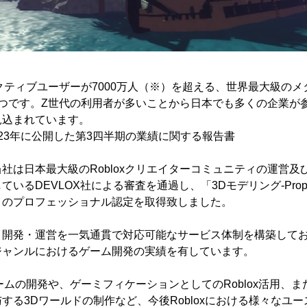
ーアクティブユーザーが7000万人（※）を超える、世界最大級のメ
1つです。Z世代の利用者が多いことから日本でも多くの企業が
見込まれています。
が2023年に公開した第3四半期の業績に関する報告書
は日本最大級のRobloxクリエイターコミュニティの運営及び 
いるDEVLOX社による審査を通過し、「3Dモデリング-Pro
nd編-」のプロフェッショナル認定を取得致しました。
・開発・運営を一気通貫で対応可能なサービス体制を構築して
ジャンルにおけるゲーム開発の実績を有しています。
たゲームの開発や、ゲーミフィケーションとしてのRoblox活用、
する3Dワールドの制作など、今後Robloxにおける様々なユ