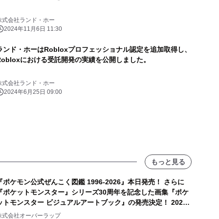
株式会社ランド・ホー
2024年11月6日 11:30
ランド・ホーはRobloxプロフェッショナル認定を追加取得し、
Robloxにおける受託開発の実績を公開しました。
株式会社ランド・ホー
2024年6月25日 09:00
もっと見る
『ポケモン公式ぜんこく図鑑 1996-2026』本日発売！ さらに
『ポケットモンスター』シリーズ30周年を記念した画集『ポケ
ットモンスター ビジュアルアートブック』の発売決定！ 2026
年12月18日（金）、3冊同時発売！
株式会社オーバーラップ