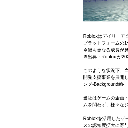
Robloxはデイリ
プラットフォームの
今後も更なる成長が
※出典：Roblox 
このような状況下、当社
開発支援事業を展開して
ング-Backgrou
当社はゲームの企画
ムを問わず、様々な
Robloxを活用し
スの認知度拡大に寄与