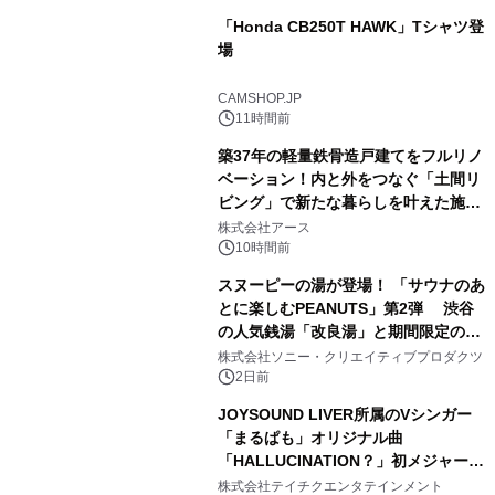
「Honda CB250T HAWK」Tシャツ登
場
1
CAMSHOP.JP
11時間前
築37年の軽量鉄骨造戸建てをフルリノ
ベーション！内と外をつなぐ「土間リ
ビング」で新たな暮らしを叶えた施工
2
事例を株式会社アースが公開
株式会社アース
10時間前
スヌーピーの湯が登場！ 「サウナのあ
とに楽しむPEANUTS」第2弾 渋谷
の人気銭湯「改良湯」と期間限定のコ
3
ラボレーション サウナイキタイコラ
株式会社ソニー・クリエイティブプロダクツ
ボグッズも発売決定！
2日前
JOYSOUND LIVER所属のVシンガー
「まるぱも」オリジナル曲
「HALLUCINATION？」初メジャー配
4
信リリース決定！
株式会社テイチクエンタテインメント