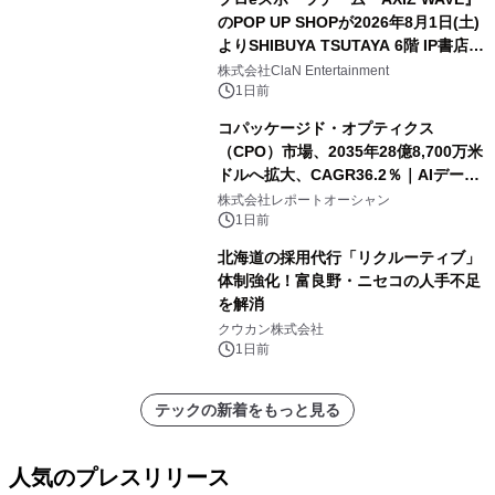
のPOP UP SHOPが2026年8月1日(土)
よりSHIBUYA TSUTAYA 6階 IP書店で
開催決定！！
株式会社ClaN Entertainment
1日前
コパッケージド・オプティクス
（CPO）市場、2035年28億8,700万米
ドルへ拡大、CAGR36.2％｜AIデータ
センター・高速光通信需要が成長を加
株式会社レポートオーシャン
速
1日前
北海道の採用代行「リクルーティブ」
体制強化！富良野・ニセコの人手不足
を解消
クウカン株式会社
1日前
テックの新着をもっと見る
人気のプレスリリース