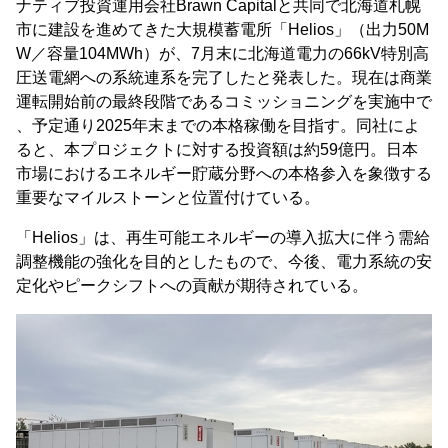
ナティブ投資運用会社Brawn Capitalと共同で北海道札幌
市に建設を進めてきた大規模蓄電所「Helios」（出力50M
W／容量104MWh）が、7月末に北海道電力の66kV特別高
圧送電網への系統連系を完了したと発表した。現在は商業
運転開始前の最終段階であるコミッショニングを実施中で
、予定通り2025年末までの本格稼働を目指す。同社によ
ると、本プロジェクトに対する投資額は約59億円。日本
市場におけるエネルギー貯蔵分野への本格参入を象徴する
重要なマイルストーンと位置付けている。
「Helios」は、再生可能エネルギーの導入拡大に伴う需給
調整機能の強化を目的としたもので、今後、電力系統の安
定化やピークシフトへの貢献が期待されている。