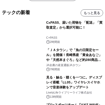
テックの新着
もっと見る
CxPASS、届いた荷物を 「配送」「買
取査定」から選択可能に！
C×PASS
2時間前
「ＪＡタウン」で「魚の日限定セー
ル」を開催！長崎県産「黄金あなご」
や「天然本まぐろ」など約280商品を
販売！～毎月１０日の定例企画～
JA全農の産直通販JAタウン
7時間前
見る・触る・聴くを一つに。ディスプ
レイ搭載「LL05」ワイヤレスイヤホ
ンで音楽体験をアップデート
LivelyLifeライブリーライフ株式会社
13時間前
プロeスポーツチーム『AXIZ WAVE』