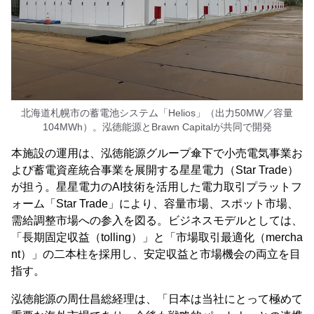
北海道札幌市の蓄電池システム「Helios」（出力50MW／容量
104MWh）。泓徳能源とBrawn Capitalが共同で開発
本施設の運用は、泓徳能源グループ傘下で小売電気事業お
よび蓄電資産統合事業を展開する星星電力（Star Trade）
が担う。星星電力のAI技術を活用した電力取引プラットフ
ォーム「Star Trade」により、容量市場、スポット市場、
需給調整市場への参入を図る。ビジネスモデルとしては、
「長期固定収益（tolling）」と「市場取引最適化（mercha
nt）」の二本柱を採用し、安定収益と市場機会の両立を目
指す。
泓徳能源の周仕昌総経理は、「日本は当社にとって極めて