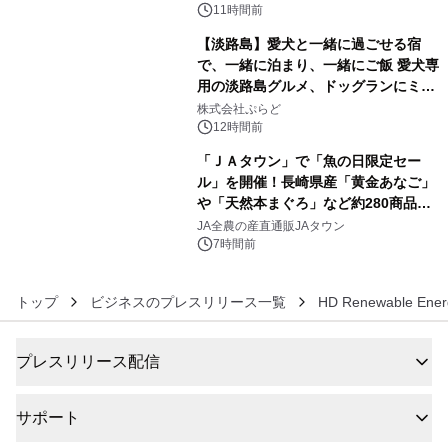
11時間前
【淡路島】愛犬と一緒に過ごせる宿
で、一緒に泊まり、一緒にご飯 愛犬専
用の淡路島グルメ、ドッグランにミニ
5
プール グランピングとトレーラーハウ
株式会社ぷらど
スの2施設で
12時間前
「ＪＡタウン」で「魚の日限定セー
ル」を開催！長崎県産「黄金あなご」
や「天然本まぐろ」など約280商品を
6
販売！～毎月１０日の定例企画～
JA全農の産直通販JAタウン
7時間前
トップ
ビジネスのプレスリリース一覧
HD Renewable Ener
プレスリリース配信
サポート