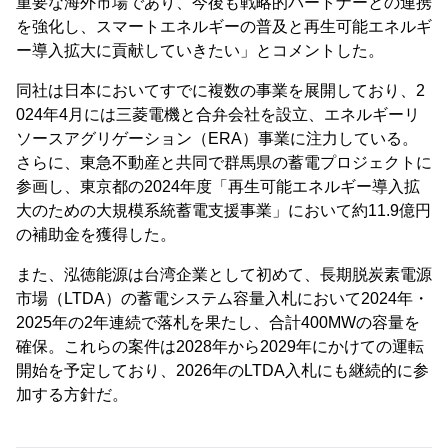
重要な海外市場であり、今後も戦略的パートナーとの連携
を強化し、スマートエネルギーの普及と再生可能エネルギ
ー導入拡大に貢献していきたい」とコメントした。
同社は日本においてすでに複数の事業を展開しており、2
024年4月には三菱電機と合弁会社を設立、エネルギーリ
ソースアグリゲーション（ERA）事業に注力している。
さらに、東急不動産と共同で群馬県の蓄電プロジェクトに
参画し、東京都の2024年度「再生可能エネルギー導入拡
大のための大規模系統蓄電支援事業」において約11.9億円
の補助金を獲得した。
また、泓徳能源は台湾企業として初めて、長期脱炭素電源
市場（LTDA）の蓄電システム容量入札において2024年・
2025年の2年連続で落札を果たし、合計400MWの容量を
確保。これらの案件は2028年から2029年にかけての運転
開始を予定しており、2026年のLTDA入札にも継続的に参
加する方針だ。