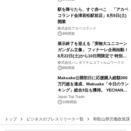
駅を降りたら、すぐ赤べこ 「アカベ
コランド会津若松駅前店」8月8日(土)
開業
4
株式会社アカベコランド
4時間前
展示終了を迎える「実物大ユニコーン
ガンダム立像」 フィナーレ企画始動！
8月22日(土)から10日間限定で 特別映
5
像『UNICORN GUNDAM Statue ―
株式会社バンダイナムコフィルムワークス
BEYOND POSSIBILITY ―』を上映！
8時間前
Makuake公開初日に応援購入総額300
万円超を達成、Makuake「今日のラン
キング」総合3位も獲得。 YECHAN音
6
浴シンギングボウル第2弾の大型サイ
Japan Top Trade
ズ（XL・2XL・3XL）を先行販売中
10時間前
トップ
ビジネスのプレスリリース一覧
和歌山県労働政策課