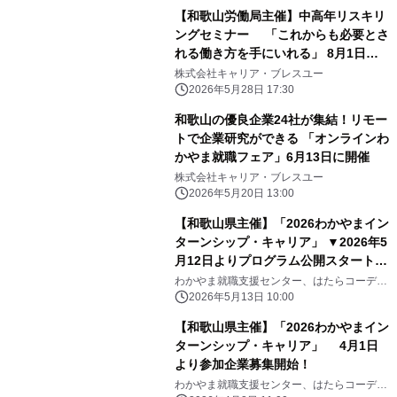
【和歌山労働局主催】中高年リスキリ
ングセミナー 「これからも必要とさ
れる働き方を手にいれる」 8月1日開
催！【参加無料】
株式会社キャリア・ブレスユー
2026年5月28日 17:30
和歌山の優良企業24社が集結！リモー
トで企業研究ができる 「オンラインわ
かやま就職フェア」6月13日に開催
株式会社キャリア・ブレスユー
2026年5月20日 13:00
【和歌山県主催】「2026わかやまイン
ターンシップ・キャリア」 ▼2026年5
月12日よりプログラム公開スタート！
▼
わかやま就職支援センター、はたらコーデわ
かやま
2026年5月13日 10:00
【和歌山県主催】「2026わかやまイン
ターンシップ・キャリア」 4月1日
より参加企業募集開始！
わかやま就職支援センター、はたらコーデわ