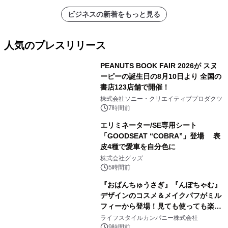
ビジネスの新着をもっと見る
人気のプレスリリース
PEANUTS BOOK FAIR 2026が スヌ
ーピーの誕生日の8月10日より 全国の
書店123店舗で開催！
1
株式会社ソニー・クリエイティブプロダクツ
7時間前
エリミネーター/SE専用シート
「GOODSEAT “COBRA”」登場 表
皮4種で愛車を自分色に
2
株式会社グッズ
5時間前
『おぱんちゅうさぎ』『んぽちゃむ』
デザインのコスメ＆メイクパフがミル
フィーから登場！見ても使っても楽し
3
い、ポップでキュートなコレクショ
ライフスタイルカンパニー株式会社
ン。
9時間前