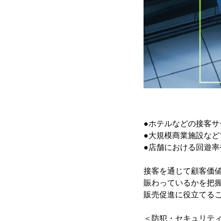
●ホテルなどの接客
●大規模商業施設な
●店舗における回遊率
接客を通じて顧客価
賑わっているかを把
販売促進に役立てる
＜防犯・セキュリテ