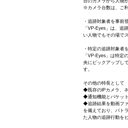
台のカメラから人物
※カメラ台数は、ご利
・追跡対象者を事前
「VP-Eyes」は
い人物でもその場で
・特定の追跡対象者
「VP-Eyes」は
央にピックアップし
す。
その他の特長として
◆既存のIPカメラ、
◆通知機能とパケッ
◆追跡結果を動画ファ
を備えており、パト
た人物の追跡行動を