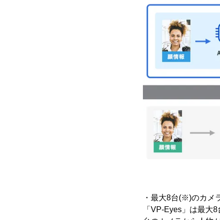
・最大8台(※)のカ
「VP-Eyes」は