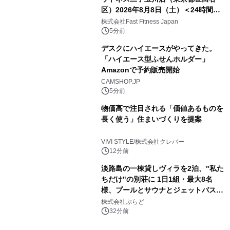
区）2026年8月8日（土）＜24時間年
中無休のフィットネスジム＞
株式会社Fast Fitness Japan
5分前
デスクにハイエースがやってきた。
「ハイエース型ふせんホルダー」
Amazonで予約販売開始
CAMSHOP.JP
5分前
物価高で注目される「価値あるものを
長く使う」住まいづくりを提案
VIVI STYLE/株式会社クレバー
12分前
淡路島の一棟貸しヴィラを2泊、"私た
ちだけ"の別荘に 1日1組・最大8名
様、プールとサウナとジェットバス付
きで Villa Mon Temps AWAJIの連泊
株式会社ぷらど
素泊りプラン
32分前