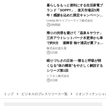
ラムや、「TR-808」を愛する伝説的
暮らしをもっと便利にする生活家電ブ
アーティストを フィーチャーしたアニ
ランド「SOPPY」、楽天市場店5周
メーションを公開～
年！感謝を込めた限定キャンペーンを
4
8月10日より開催
LivelyLifeライブリーライフ株式会社
2時間前
帰りの渋滞を避けて「温泉＆サウナ」
三井アウトレットパーク木更津から車
で約5分 湯舞音 袖ケ浦店が夏フェア
5
メニューを提供
株式会社楽久屋
1日前
眠りづらさの正体──寝ると呼吸が弱
くなる"体の構造"をやさしく解説する
シリーズ第1回
6
トラタニ株式会社
1日前
トップ
ビジネスのプレスリリース一覧
イオンフィナンシャ