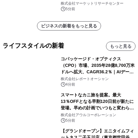
ル、電磁式サスペンション制御モジュ
株式会社マーケットリサーチセンター
ール、空気式サスペンション制御モジ
5分前
ュール）・分析レポートを発表
ビジネスの新着をもっと見る
ライフスタイルの新着
もっと見る
コパッケージド・オプティクス
（CPO）市場、2035年28億8,700万米
ドルへ拡大、CAGR36.2％｜AIデータ
センター・高速光通信需要が成長を加
株式会社レポートオーシャン
速
4分前
スマートなカニ旅を提案。最大
13％OFFとなる早割120日前が新たに
登場。早めの計画でいつもと変わらぬ
大人の冬旅を。ー夕日ヶ浦温泉「佳松
株式会社アウルコーポレーション
苑 別邸ふうか」ー
5分前
【グランドオープン】エニタイムフィ
ットネス二子玉川店（東京都世田谷