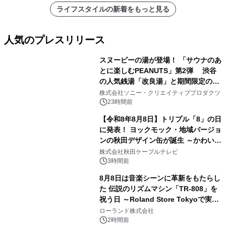
ライフスタイルの新着をもっと見る
人気のプレスリリース
スヌーピーの湯が登場！ 「サウナのあ
とに楽しむPEANUTS」第2弾 渋谷
の人気銭湯「改良湯」と期間限定のコ
1
ラボレーション サウナイキタイコラ
株式会社ソニー・クリエイティブプロダクツ
ボグッズも発売決定！
23時間前
【令和8年8月8日】トリプル「8」の日
に発表！ ヨックモック・地域バージョ
ンの秋田デザイン缶が誕生 ～かわいい
2
秋田犬の子犬と秋田の四季と名所を巡
株式会社秋田ケーブルテレビ
るパッケージ～ 9月1日(火)秋田県内で
3時間前
販売開始
8月8日は音楽シーンに革新をもたらし
た 伝説のリズムマシン「TR-808」を
祝う日 ～Roland Store Tokyoで実機
3
を展示しての 記念キャンペーンを開
ローランド株式会社
催 英国ラジオ「NTS」の 特別プログ
2時間前