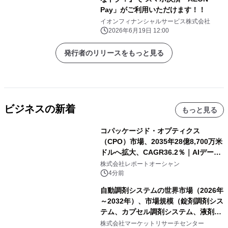
Pay」がご利用いただけます！！
イオンフィナンシャルサービス株式会社
2026年6月19日 12:00
発行者のリリースをもっと見る
ビジネスの新着
もっと見る
コパッケージド・オプティクス
（CPO）市場、2035年28億8,700万米
ドルへ拡大、CAGR36.2％｜AIデータ
センター・高速光通信需要が成長を加
株式会社レポートオーシャン
速
4分前
自動調剤システムの世界市場（2026年
～2032年）、市場規模（錠剤調剤シス
テム、カプセル調剤システム、液剤調
剤システム、その他）・分析レポート
株式会社マーケットリサーチセンター