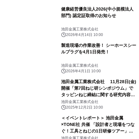
健康経営優良法人2026(中小規模法人
部門) 認定証取得のお知らせ
池田金属工業株式会社
2026年4月14日 10:00
製造現場の作業改善！ シーホースシー
ルプラグを4月1日発売！
池田金属工業株式会社
2026年4月1日 10:00
池田金属工業株式会社 11月28日(金)
開催「第7回ねじ研シンポジウム」で
タッピンねじ締結に関する研究内容発
表
池田金属工業株式会社
2025年12月2日 10:00
＜イベントレポート＞ 池田金属
×TONE社 共催 「設計者と現場をつな
ぐ！工具とねじの1日研修ツアー」を
9月19日(金)に開催
池田金属工業株式会社