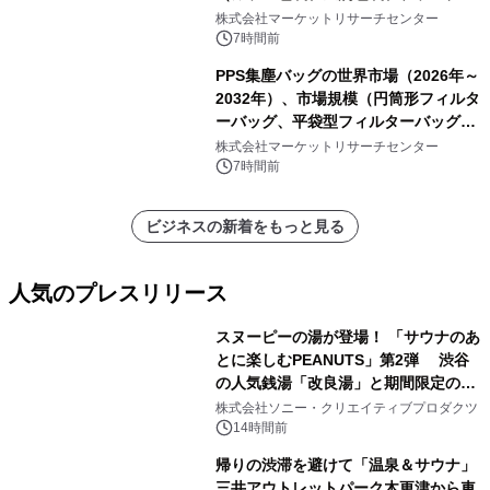
ク包装、その他）・分析レポートを発
株式会社マーケットリサーチセンター
表
7時間前
PPS集塵バッグの世界市場（2026年～
2032年）、市場規模（円筒形フィルタ
ーバッグ、平袋型フィルターバッグ、
プリーツフィルターバッグ、その
株式会社マーケットリサーチセンター
他）・分析レポートを発表
7時間前
ビジネスの新着をもっと見る
人気のプレスリリース
スヌーピーの湯が登場！ 「サウナのあ
とに楽しむPEANUTS」第2弾 渋谷
の人気銭湯「改良湯」と期間限定のコ
1
ラボレーション サウナイキタイコラ
株式会社ソニー・クリエイティブプロダクツ
ボグッズも発売決定！
14時間前
帰りの渋滞を避けて「温泉＆サウナ」
三井アウトレットパーク木更津から車