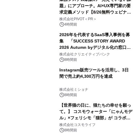
題」にアプローチ。AI×UX専門家の要
求定義メソッド【8/26無料ウェビナ
ー】株式会社PIVOT
株式会社PIVOT＜PR＞
4時間前
2026年を代表するSaaS導入事例を募
集 「SUCCESS STORY AWARD
2026 Autumn byデジタル化の窓口」
開催
株式会社クリエイティブバンク
8時間前
Instagram販売ツールを活用し、3日
間で売上約4,300万円を達成
株式会社ミショナ
8時間前
【世界猫の日に、猫たちの幸せを願っ
て。】 コスモウォーター「にゃんモデ
ル」×フェリシモ「猫部」が コラボキ
ャンペーンを実施
株式会社コスモライフ
8時間前