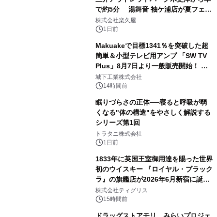
で約5分 湯舞音 袖ケ浦店が夏フェア
2
メニューを提供
株式会社楽久屋
1日前
Makuakeで目標1341％を突破した超
簡単＆小型テレビ用アンプ 「SW TV
Plus」8月7日より一般販売開始！ ケ
3
ーブル1本つなぐだけ、テレビの音が
城下工業株式会社
ぐっと豊かに
14時間前
眠りづらさの正体──寝ると呼吸が弱
くなる"体の構造"をやさしく解説する
シリーズ第1回
4
トラタニ株式会社
1日前
1833年に英国王室御用達を賜った世界
初のウイスキー 『ロイヤル・ブラック
ラ』の旗艦店が2026年6月新宿に誕
5
生 バカルディ ジャパンと連携した
株式会社ティグリス
没入型バー「BAR Arca」
15時間前
ドラッグストアモリ みらいプロジェ