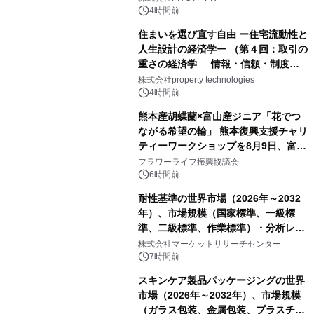
4時間前
住まいを選び直す自由 ー住宅流動性と
人生設計の経済学ー （第４回：取引の
重さの経済学──情報・信頼・制度を
PropTechはどう組み替えるか）｜
株式会社property technologies
PropTech-Lab
4時間前
熊本産胡蝶蘭×富山産ジニア「花でつ
ながる希望の輪」 熊本復興支援チャリ
ティーワークショップを8月9日、富
山・射水で開催
フラワーライフ振興協議会
6時間前
耐性基準の世界市場（2026年～2032
年）、市場規模（国家標準、一級標
準、二級標準、作業標準）・分析レポ
ートを発表
株式会社マーケットリサーチセンター
7時間前
スキンケア製品パッケージングの世界
市場（2026年～2032年）、市場規模
（ガラス包装、金属包装、プラスチッ