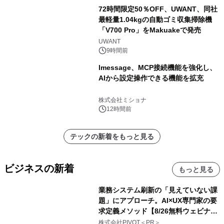
72時間限定50％OFF、UWANT、同社
最軽量1.04kgの自動ゴミ収集掃除機
「V700 Pro」をMakuakeで発売
UWANT
9時間前
lmessage、MCP接続機能を強化し、
AIから設定操作できる機能を拡充
株式会社ミショナ
12時間前
テックの新着をもっと見る
ビジネスの新着
もっと見る
業務システム刷新の「見えていない課
題」にアプローチ。AI×UX専門家の要
求定義メソッド【8/26無料ウェビナ
ー】株式会社PIVOT
株式会社PIVOT＜PR＞