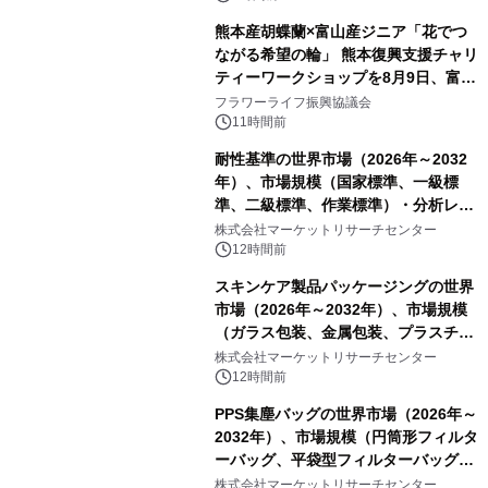
熊本産胡蝶蘭×富山産ジニア「花でつ
ながる希望の輪」 熊本復興支援チャリ
ティーワークショップを8月9日、富
山・射水で開催
フラワーライフ振興協議会
11時間前
耐性基準の世界市場（2026年～2032
年）、市場規模（国家標準、一級標
準、二級標準、作業標準）・分析レポ
ートを発表
株式会社マーケットリサーチセンター
12時間前
スキンケア製品パッケージングの世界
市場（2026年～2032年）、市場規模
（ガラス包装、金属包装、プラスチッ
ク包装、その他）・分析レポートを発
株式会社マーケットリサーチセンター
表
12時間前
PPS集塵バッグの世界市場（2026年～
2032年）、市場規模（円筒形フィルタ
ーバッグ、平袋型フィルターバッグ、
プリーツフィルターバッグ、その
株式会社マーケットリサーチセンター