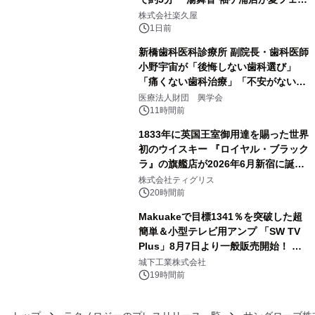
3
メニューを提供
株式会社楽久屋
1日前
新橋歯科医科診療所 副院長・歯科医師
小野宇宙が「後悔しない歯科選び」
「痛くない歯科治療」「不安がない治
4
療計画」をテーマに専門監修
医療法人財団 興学会
11時間前
1833年に英国王室御用達を賜った世界
初のウイスキー 『ロイヤル・ブラック
ラ』の旗艦店が2026年6月新宿に誕
5
生 バカルディ ジャパンと連携した
株式会社ティグリス
没入型バー「BAR Arca」
20時間前
Makuakeで目標1341％を突破した超
簡単＆小型テレビ用アンプ 「SW TV
Plus」8月7日より一般販売開始！ ケ
6
ーブル1本つなぐだけ、テレビの音が
城下工業株式会社
ぐっと豊かに
19時間前