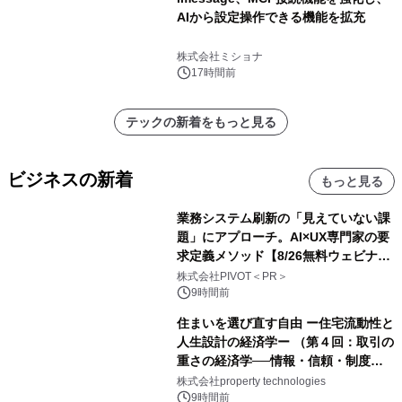
AIから設定操作できる機能を拡充
株式会社ミショナ
17時間前
テックの新着をもっと見る
ビジネスの新着
もっと見る
業務システム刷新の「見えていない課
題」にアプローチ。AI×UX専門家の要
求定義メソッド【8/26無料ウェビナ
ー】株式会社PIVOT
株式会社PIVOT＜PR＞
9時間前
住まいを選び直す自由 ー住宅流動性と
人生設計の経済学ー （第４回：取引の
重さの経済学──情報・信頼・制度を
PropTechはどう組み替えるか）｜
株式会社property technologies
PropTech-Lab
9時間前