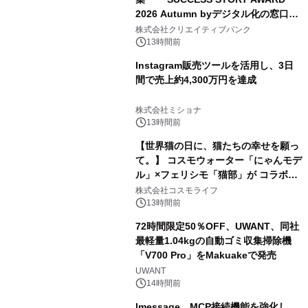
2026 Autumn byデジタル化の窓口」
開催
株式会社クリエイティブバンク
13時間前
Instagram販売ツールを活用し、3日
間で売上約4,300万円を達成
株式会社ミショナ
13時間前
【世界猫の日に、猫たちの幸せを願っ
て。】 コスモウォーター「にゃんモデ
ル」×フェリシモ「猫部」が コラボキ
ャンペーンを実施
株式会社コスモライフ
13時間前
72時間限定50％OFF、UWANT、同社
最軽量1.04kgの自動ゴミ収集掃除機
「V700 Pro」をMakuakeで発売
UWANT
14時間前
lmessage、MCP接続機能を強化し、