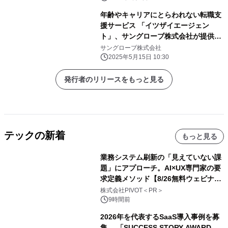
年齢やキャリアにとらわれない転職支
援サービス 「イツザイエージェン
ト」、サングローブ株式会社が提供開
始
サングローブ株式会社
2025年5月15日 10:30
発行者のリリースをもっと見る
テックの新着
もっと見る
業務システム刷新の「見えていない課
題」にアプローチ。AI×UX専門家の要
求定義メソッド【8/26無料ウェビナ
ー】株式会社PIVOT
株式会社PIVOT＜PR＞
9時間前
2026年を代表するSaaS導入事例を募
集 「SUCCESS STORY AWARD