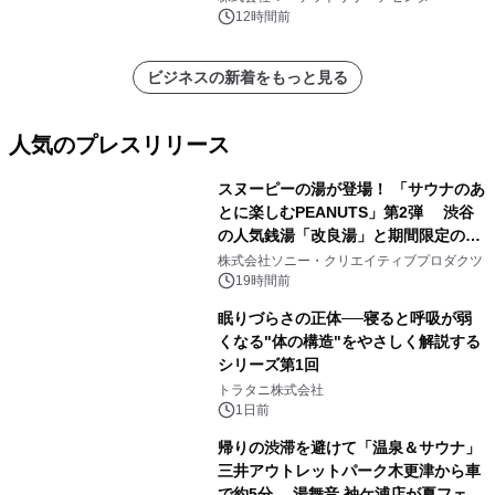
他）・分析レポートを発表
12時間前
ビジネスの新着をもっと見る
人気のプレスリリース
スヌーピーの湯が登場！ 「サウナのあ
とに楽しむPEANUTS」第2弾 渋谷
の人気銭湯「改良湯」と期間限定のコ
1
ラボレーション サウナイキタイコラ
株式会社ソニー・クリエイティブプロダクツ
ボグッズも発売決定！
19時間前
眠りづらさの正体──寝ると呼吸が弱
くなる"体の構造"をやさしく解説する
シリーズ第1回
2
トラタニ株式会社
1日前
帰りの渋滞を避けて「温泉＆サウナ」
三井アウトレットパーク木更津から車
で約5分 湯舞音 袖ケ浦店が夏フェア