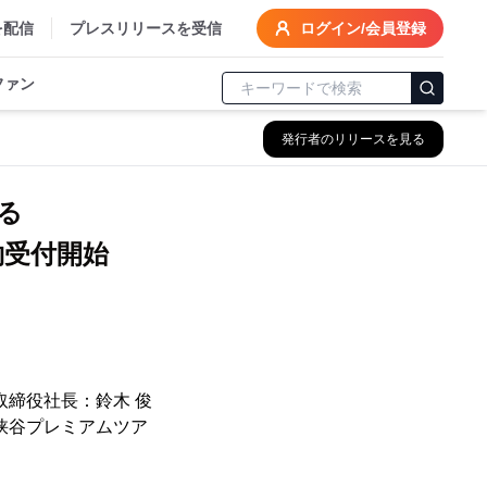
を配信
プレスリリースを受信
ログイン/会員登録
ファン
発行者のリリースを見る
る
約受付開始
取締役社長：鈴木 俊
峡谷プレミアムツア