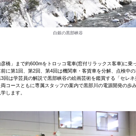
白銀の黒部峡谷
彦橋」まで約600mをトロッコ電車(窓付リラックス客車)に乗
前に第1回、第2回、第4回は機関車・客貨車を分解、点検中
第3回は学芸員の解説で黒部峡谷の絵画芸術を鑑賞する「セレネ
た両コースともに専属スタッフの案内で黒部川の電源開発の歩
見学します。