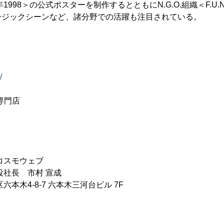
年1998＞の公式ポスターを制作するとともにN.G.O.組織＜F.U
ージックシーンなど、諸分野での活躍も注目されている。
/
ー専門店
コスモウェブ
役社長 市村 宣成
本木4-8-7 六本木三河台ビル 7F