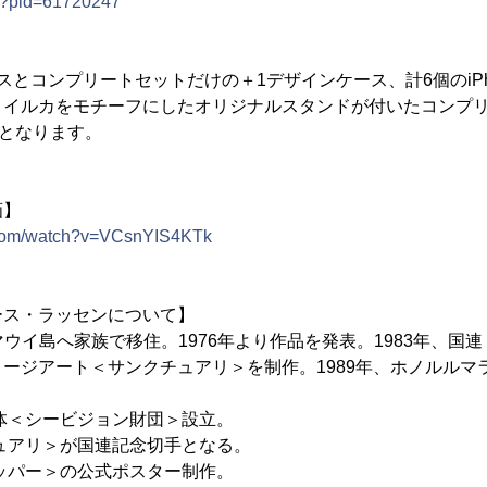
t/?pid=61720247
スとコンプリートセットだけの＋1デザインケース、計6個のiPh
、イルカをモチーフにしたオリジナルスタンドが付いたコンプ
みとなります。
画】
.com/watch?v=VCsnYIS4KTk
ース・ラッセンについて】
マウイ島へ家族で移住。1976年より作品を発表。1983年、国
ージアート＜サンクチュアリ＞を制作。1989年、ホノルルマ
団体＜シービジョン財団＞設立。
チュアリ＞が国連記念切手となる。
リッパー＞の公式ポスター制作。