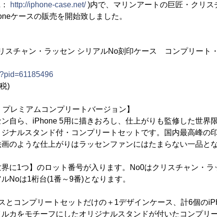
RL：
http://iphone-case.net/
)内で、マリンアートの巨匠・クリス
honeケースの販売を開始致しました。
ース クリスチャン・ラッセン シリアルNo刻印ケース コンプリー
t/?pid=61185496
税)
・プレミアムコンプリートバージョン】
ン自ら、iPhone 5用に描きおろし、仕上がりも監修した世界限
リジナルスタンド付・コンプリートセットです。国内最高峰の印
絵画のような仕上がりはラッセンファンにはたまらない一品と
界に1つ】のロット番号が入ります。No0はクリスチャン・ラ
Noは1桁台(1番～9番)となります。
スとコンプリートセットだけの＋1デザインケース、計6個のiPh
イルカをモチーフにしたオリジナルスタンドが付いたコンプリー