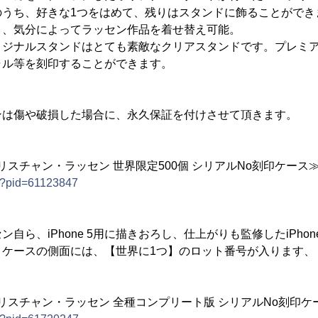
のうち、好きな1つをはめて、残りはスタンドに飾ることができ
り、気分によってラッセン作品を着せ替え可能。
リジナルスタンドはとても素敵なクリアスタンドです。プレミ
ャル等を刻印することができます。
ンは傷や破損した場合に、永久保証を付けさせて頂きます。
ス クリスチャン・ラッセン 世界限定500個 シリアルNo刻印ケース
t/?pid=61123847
自ら、iPhone 5用に描きおろし、仕上がりも監修したiPhon
。ケースの側面には、【世界に1つ】のロット番号が入ります、
ース クリスチャン・ラッセン 全種コンプリート版 シリアルNo刻印ケ