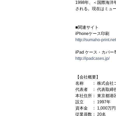
1998年、＜国際海洋
される。現在はミュ
■関連サイト
iPhoneケース印刷
http://sumaho-print.net
iPad ケース・カバ
http://ipadcases.jp/
【会社概要】
名称 ： 株式会社
代表者 ： 代表取締
本社住所： 東京都港区六
設立 ： 1997年
資本金 ： 1,000万円
従業員数： 20名