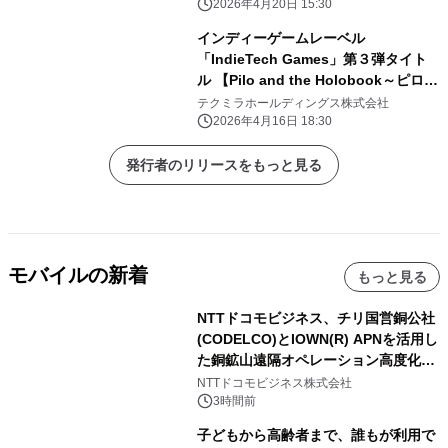
2026年4月20日 15:30
インディーゲームレーベル
「IndieTech Games」第３弾タイト
ル 【Pilo and the Holobook～ピロと
不思議な百科事典～】 本日より日本・
テクミラホールディングス株式会社
アジア地域で発売
2026年4月16日 18:30
発行者のリリースをもっと見る
モバイルの新着
もっと見る
NTTドコモビジネス、チリ国営銅公社
(CODELCO)とIOWN(R) APNを活用し
た銅鉱山遠隔オペレーション高度化に
向けた調査・実証を開始
NTTドコモビジネス株式会社
3時間前
子どもから高齢者まで、誰もが利用で