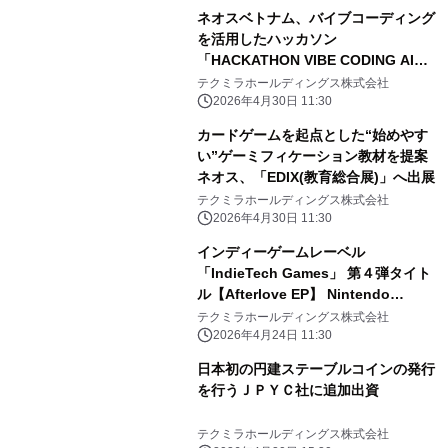
ネオスベトナム、バイブコーディング
を活用したハッカソン
「HACKATHON VIBE CODING AI
2026」を開催！
テクミラホールディングス株式会社
2026年4月30日 11:30
カードゲームを起点とした“始めやす
い”ゲーミフィケーション教材を提案
ネオス、「EDIX(教育総合展)」へ出展
テクミラホールディングス株式会社
2026年4月30日 11:30
インディーゲームレーベル
「IndieTech Games」 第４弾タイト
ル【Afterlove EP】 Nintendo
Switch/PS5パッケージ版をアジア地
テクミラホールディングス株式会社
域で発売！
2026年4月24日 11:30
日本初の円建ステーブルコインの発行
を行うＪＰＹＣ社に追加出資
テクミラホールディングス株式会社