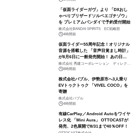
「仮面ライダーガヴ」より 「DXおし
ゃべりブリザードソルベエゴチゾウ」
を プレミアムバンダイで予約受付開始
3
株式会社BANDAI SPIRITS EC戦略部
4時間前
仮面ライダー55周年記念！オリジナル
音源を搭載した 「音声目覚まし時計」
が8月6日に一般発売開始！ あの日の
4
大興奮が今甦る
株式会社 秀建コーポレーション ディレクト
アートギャラリー
8時間前
株式会社バブル、伊勢原市へ3人乗り
EVトゥクトゥク 「VIVEL COCO」を
寄贈
5
株式会社バブル
4時間前
有線CarPlay／Android Autoをワイヤ
レス化 「Mini Aura」 OTTOCASTが
発売、2色展開で8/31まで40％OFF！
6