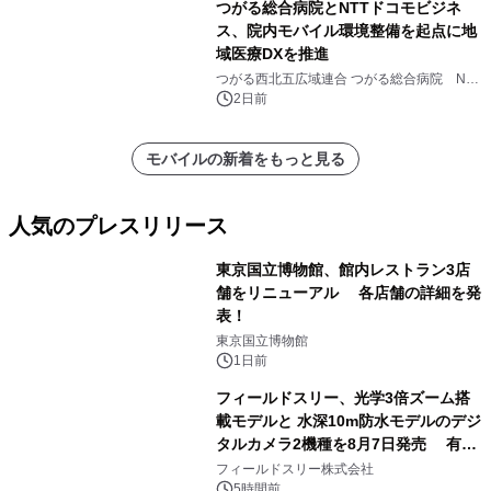
つがる総合病院とNTTドコモビジネ
ス、院内モバイル環境整備を起点に地
域医療DXを推進
つがる西北五広域連合 つがる総合病院 NTT
ドコモビジネス株式会社
2日前
モバイルの新着をもっと見る
人気のプレスリリース
東京国立博物館、館内レストラン3店
舗をリニューアル 各店舗の詳細を発
表！
1
東京国立博物館
1日前
フィールドスリー、光学3倍ズーム搭
載モデルと 水深10m防水モデルのデジ
タルカメラ2機種を8月7日発売 有効
2
約1300万画素、用途別に選べるコンデ
フィールドスリー株式会社
ジ新登場
5時間前