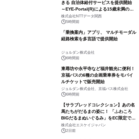
きる 自治体給付サービスを提供開始
～EYE-Portal(R)による15歳未満の本
人認証と デジタルデバイド対策で実現
株式会社NTTデータ関西
～
5時間前
「乗換案内」アプリ、 マルチモーダル
経路検索を多言語で提供開始
ジョルダン株式会社
6時間前
東尋坊や永平寺など福井観光に便利！
京福バスの6種の企画乗車券をモバイ
ルチケットで販売開始
ジョルダン株式会社、京福バス株式会社
6時間前
【サラブレッドコレクション】あの名
馬たちがだるまの姿に！ 「ふわころ
BIGだるまぬいぐるみ」をEC限定で受
注販売開始
株式会社エスケイジャパン
2日前