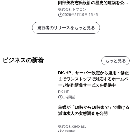
阿部美樹志氏設計の歴史的建築を公開
―
株式会社トプコン
2026年5月19日 15:45
発行者のリリースをもっと見る
ビジネスの新着
もっと見る
DK-HP、サーバー設定から運用・修正
までワンストップで対応するホームペ
ージ制作請負サービスを提供中
DK-HP
1時間前
主婦が「10時から16時まで」で働ける
派遣求人の実態調査を公開
株式会社cielo azul
1時間前