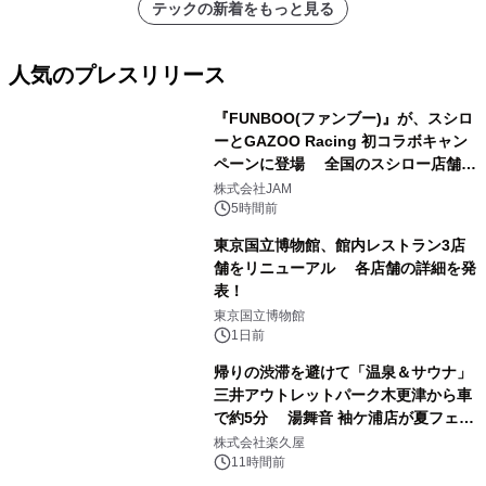
テックの新着をもっと見る
人気のプレスリリース
『FUNBOO(ファンブー)』が、スシロ
ーとGAZOO Racing 初コラボキャン
ペーンに登場 全国のスシロー店舗で
1
GR 4車種の FUNBOO(ミニカー)付き
株式会社JAM
メニューが展開されます
5時間前
東京国立博物館、館内レストラン3店
舗をリニューアル 各店舗の詳細を発
表！
2
東京国立博物館
1日前
帰りの渋滞を避けて「温泉＆サウナ」
三井アウトレットパーク木更津から車
で約5分 湯舞音 袖ケ浦店が夏フェア
3
メニューを提供
株式会社楽久屋
11時間前