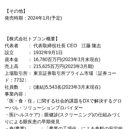
【その他】
発売時期：2024年1月(予定)
【株式会社トプコン概要】
代表者 ： 代表取締役社長 CEO 江藤 隆志
設立 ： 1932年9月1日
資本金 ： 16,780百万円(2023年3月末現在)
売上高 ： 215,625百万円(2023年3月期)
上場取引所： 東京証券取引所プライム市場〔証券コー
ド：7732〕
社員数 ： (連結)5,543名(2023年3月末現在)
事業内容：
「医・食・住」に関する社会的課題をDXで解決するグロ
ーバル・ソリューションプロバイダー
・医(ヘルスケア)：眼健診(スクリーニング)の仕組みづく
りによる眼疾患の早期発見
・食(農業) ：「農業の工場化」による食料の安定的