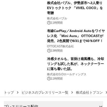
株式会社バブル、伊勢原市へ3人乗り
EVトゥクトゥク 「VIVEL COCO」を
寄贈
4
株式会社バブル
11時間前
有線CarPlay／Android Autoをワイヤ
レス化 「Mini Aura」 OTTOCASTが
発売、2色展開で8/31まで40％OFF！
5
OTTOCAST株式会社
13時間前
冷感タオルも、首掛け扇風機も、冷却
リングも試した私が、ネッククーラー
に落ち着いた話。
6
株式会社G.Oホールディングス
11時間前
トップ
ビジネスのプレスリリース一覧
株式会社トプコン
プレスリリース配信