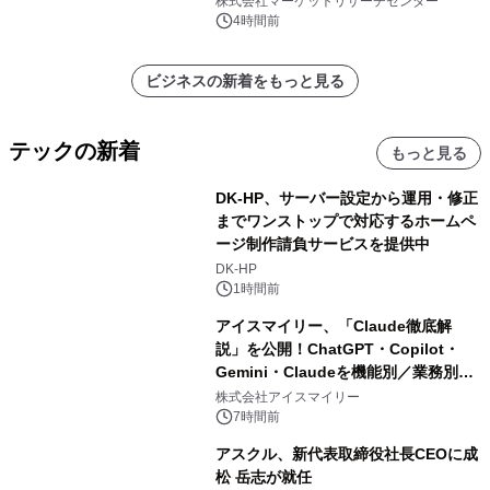
株式会社マーケットリサーチセンター
ートを発表
4時間前
ビジネスの新着をもっと見る
テックの新着
もっと見る
DK-HP、サーバー設定から運用・修正
までワンストップで対応するホームペ
ージ制作請負サービスを提供中
DK-HP
1時間前
アイスマイリー、「Claude徹底解
説」を公開！ChatGPT・Copilot・
Gemini・Claudeを機能別／業務別に
比較―自社に合う生成AIの選び方がわ
株式会社アイスマイリー
かる実践ガイド
7時間前
アスクル、新代表取締役社長CEOに成
松 岳志が就任