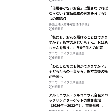
「借用書がないお金」は返さなければ
ならない？支払義務の有無を分ける5
つの確認点
弁護士法人若井綜合法律事務所
3時間前
「私にも、お花を届けることはできま
すか？」熊本のおじいちゃん、おばあ
ちゃんを想う、小学6年生との約束
フラワーライフ振興協議会
3時間前
「わたしたちにも何かできますか？」
子どもたちの一言から、熊本支援の輪
が全国へ
フラワーライフ振興協議会
4時間前
アルミニウム・ジルコニウム合金スパ
ッタリングターゲットの世界市場
（2026年～2032年）、市場規模
（0.995、0.999、その他）・分析レポ