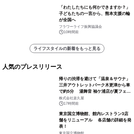
「わたしたちにも何かできますか？」
子どもたちの一言から、熊本支援の輪
が全国へ
フラワーライフ振興協議会
10時間前
ライフスタイルの新着をもっと見る
人気のプレスリリース
帰りの渋滞を避けて「温泉＆サウナ」
三井アウトレットパーク木更津から車
で約5分 湯舞音 袖ケ浦店が夏フェア
1
メニューを提供
株式会社楽久屋
17時間前
東京国立博物館、館内レストラン3店
舗をリニューアル 各店舗の詳細を発
表！
2
東京国立博物館