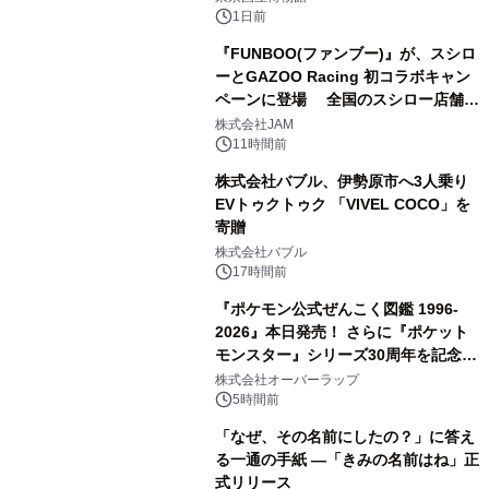
1日前
『FUNBOO(ファンブー)』が、スシロ
ーとGAZOO Racing 初コラボキャン
ペーンに登場 全国のスシロー店舗で
3
GR 4車種の FUNBOO(ミニカー)付き
株式会社JAM
メニューが展開されます
11時間前
株式会社バブル、伊勢原市へ3人乗り
EVトゥクトゥク 「VIVEL COCO」を
寄贈
4
株式会社バブル
17時間前
『ポケモン公式ぜんこく図鑑 1996-
2026』本日発売！ さらに『ポケット
モンスター』シリーズ30周年を記念し
5
た画集『ポケットモンスター ビジュア
株式会社オーバーラップ
ルアートブック』の発売決定！ 2026
5時間前
年12月18日（金）、3冊同時発売！
「なぜ、その名前にしたの？」に答え
る一通の手紙 ―「きみの名前はね」正
式リリース