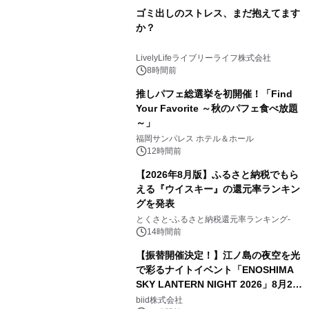
ゴミ出しのストレス、まだ抱えてます
か？
LivelyLifeライブリーライフ株式会社
8時間前
推しパフェ総選挙を初開催！「Find
Your Favorite ～秋のパフェ食べ放題
～」
福岡サンパレス ホテル＆ホール
12時間前
【2026年8月版】ふるさと納税でもら
える『ウイスキー』の還元率ランキン
グを発表
とくさと-ふるさと納税還元率ランキング-
14時間前
【振替開催決定！】江ノ島の夜空を光
で彩るナイトイベント「ENOSHIMA
SKY LANTERN NIGHT 2026」8月22
日(土)振替開催＆受付スタート！
biid株式会社