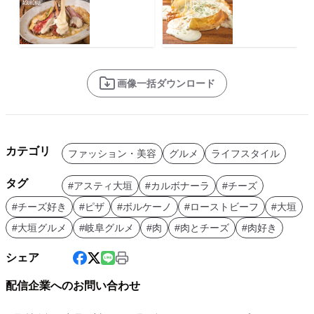
画像一括ダウンロード
カテゴリ
ファッション・美容
グルメ
ライフスタイル
タグ
#アスティ大垣
#カルボナーラ
#チーズ
#チーズ好き
#ピザ
#ボルケーノ
#ローストビーフ
#大垣
#大垣グルメ
#岐阜グルメ
#肉
#肉とチーズ
#肉好き
シェア
配信企業へのお問い合わせ