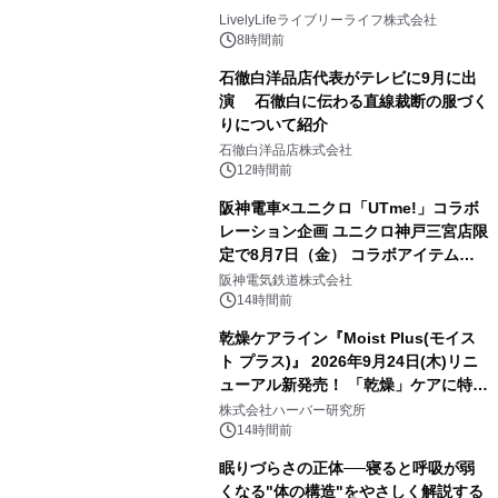
LivelyLifeライブリーライフ株式会社
8時間前
石徹白洋品店代表がテレビに9月に出
演 石徹白に伝わる直線裁断の服づく
りについて紹介
石徹白洋品店株式会社
12時間前
阪神電車×ユニクロ「UTme!」コラボ
レーション企画 ユニクロ神戸三宮店限
定で8月7日（金） コラボアイテムが
発売決定！
阪神電気鉄道株式会社
14時間前
乾燥ケアライン『Moist Plus(モイス
ト プラス)』 2026年9月24日(木)リニ
ューアル新発売！ 「乾燥」ケアに特化
し、ライン使いで潤いに満ちた肌へ
株式会社ハーバー研究所
14時間前
眠りづらさの正体──寝ると呼吸が弱
くなる"体の構造"をやさしく解説する