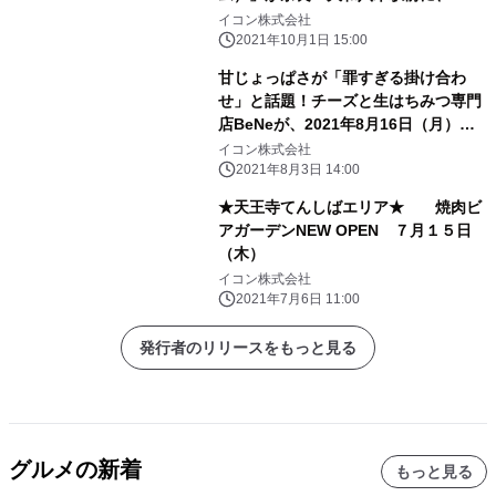
27日（月）初上陸！
イコン株式会社
2021年10月1日 15:00
甘じょっぱさが「罪すぎる掛け合わ
せ」と話題！チーズと生はちみつ専門
店BeNeが、2021年8月16日（月）京
都寺町に初登場！
イコン株式会社
2021年8月3日 14:00
★天王寺てんしばエリア★ 焼肉ビ
アガーデンNEW OPEN ７月１５日
（木）
イコン株式会社
2021年7月6日 11:00
発行者のリリースをもっと見る
グルメの新着
もっと見る