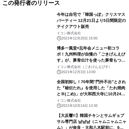
この発行者のリリース
今年は自宅で「韓国っぽ」クリスマス
パーティー 12月21日より5日間限定の
テイクアウト販売
イコン株式会社
2021年12月20日 15:00
博多一風堂×忘年会メニュー初コラ
ボ！九州料理が自慢の「ごきげんえび
す」が、豚骨出汁を使った豚骨もつ鍋
＆豚骨おでんを12月5日～販売開始
イコン株式会社（ごきげんえびす）
2021年12月3日 13:00
全国初卸し！70年間”門外不出”とされ
た『秘伝たれ』を使用した「たれ焼肉
と※(こめ)」が大和西大寺に10月24日
（日）新登場！
イコン株式会社
2021年10月14日 13:30
【大反響!!】韓国チキンとサムギョプ
サル専門店 냠냠냠（ニャムニャムニャ
ム）」が奈良・大和八木駅前に、9月