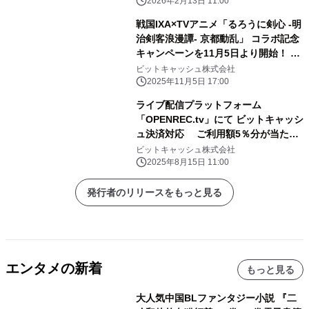
2026年2月13日 11:00
戦国IXA×TVアニメ「るろうに剣心 -明
治剣客浪漫譚- 京都動乱」 コラボ記念
キャンペーンを11月5日より開始！ ビ
ットキャッシュのご利用でスピードく
ビットキャッシュ株式会社
じがもれなくもらえる！
2025年11月5日 17:00
ライブ配信プラットフォーム
「OPENREC.tv」にて ビットキャッシ
ュ決済対応 ご利用額5％分が当たる
導入記念キャンペーンを開始
ビットキャッシュ株式会社
2025年8月15日 11:00
発行者のリリースをもっと見る
エンタメの新着
もっと見る
大人気中国BLファンタジー小説 『二