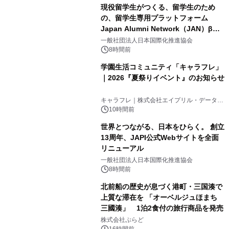
現役留学生がつくる、留学生のため
の、留学生専用プラットフォーム
Japan Alumni Network（JAN）β版
3
をリリース
一般社団法人日本国際化推進協会
8時間前
学園生活コミュニティ「キャラフレ」
｜2026『夏祭りイベント』のお知らせ
4
キャラフレ｜株式会社エイプリル・データ・
デザインズ
10時間前
世界とつながる、日本をひらく。 創立
13周年、JAPI公式Webサイトを全面
リニューアル
5
一般社団法人日本国際化推進協会
8時間前
北前船の歴史が息づく港町・三国湊で
上質な滞在を 「オーベルジュほまち
三國湊」 1泊2食付の旅行商品を発売
6
株式会社ぷらど
16時間前