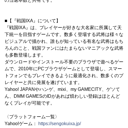
の当選本数と共有です。
■【『戦国IXA』について】
『戦国IXA』は、プレイヤーが好きな大名家に所属して天
下統一を目指すゲームです。数多く登場する武将は様々な
ビジュアルで描かれ、誰もが知っている有名な武将はもち
ろんのこと、戦国ファンにはたまらないマニアックな武将
も多数登場します。
ダウンロードやインストール不要のブラウザで遊べるゲー
ムで、2010年にPCブラウザゲームとして登場し、スマー
トフォンでもプレイできるように最適化され、数多くのプ
レイヤーと共に発展を遂げています。
Yahoo! JAPANやハンゲ、mixi、my GAMECITY、ゲソて
ん、DMM GAMESのIDがあれば煩わしい登録はほとんど
なくプレイが可能です。
〈プラットフォーム一覧〉
Yahoo!ゲーム：
https://sengokuixa.jp/