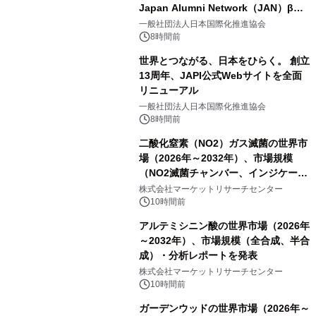
Japan Alumni Network（JAN）β版
をリリース
一般社団法人日本国際化推進協会
8時間前
世界とつながる、日本をひらく。 創立
13周年、JAPI公式Webサイトを全面
リニューアル
一般社団法人日本国際化推進協会
8時間前
二酸化窒素（NO2）ガス滅菌の世界市
場（2026年～2032年）、市場規模
（NO2滅菌チャンバー、インジケータ
ーおよびモニタリングシステム、その
株式会社マーケットリサーチセンター
他）・分析レポートを発表
10時間前
アルテミシニン酸の世界市場（2026年
～2032年）、市場規模（全合成、半合
成）・分析レポートを発表
株式会社マーケットリサーチセンター
10時間前
ガーデンウッドの世界市場（2026年～