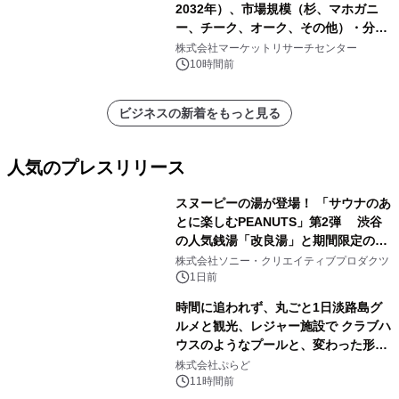
2032年）、市場規模（杉、マホガニ
ー、チーク、オーク、その他）・分析
レポートを発表
株式会社マーケットリサーチセンター
10時間前
ビジネスの新着をもっと見る
人気のプレスリリース
スヌーピーの湯が登場！ 「サウナのあ
とに楽しむPEANUTS」第2弾 渋谷
の人気銭湯「改良湯」と期間限定のコ
1
ラボレーション サウナイキタイコラ
株式会社ソニー・クリエイティブプロダクツ
ボグッズも発売決定！
1日前
時間に追われず、丸ごと1日淡路島グ
ルメと観光、レジャー施設で クラブハ
ウスのようなプールと、変わった形の
2
サウナも 「THE BOXY AWAJI」のお
株式会社ぷらど
得な素泊まり連泊プランで
11時間前