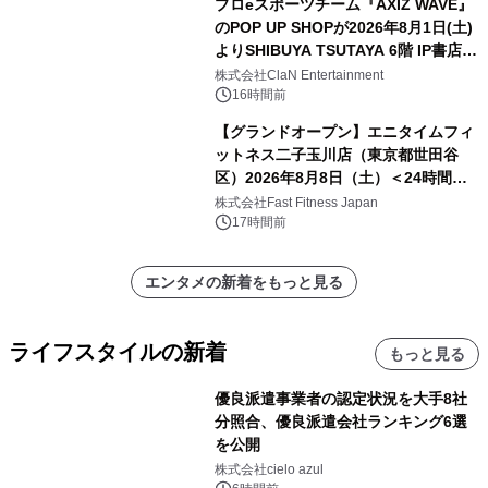
プロeスポーツチーム『AXIZ WAVE』
のPOP UP SHOPが2026年8月1日(土)
よりSHIBUYA TSUTAYA 6階 IP書店で
開催決定！！
株式会社ClaN Entertainment
16時間前
【グランドオープン】エニタイムフィ
ットネス二子玉川店（東京都世田谷
区）2026年8月8日（土）＜24時間年
中無休のフィットネスジム＞
株式会社Fast Fitness Japan
17時間前
エンタメの新着をもっと見る
ライフスタイルの新着
もっと見る
優良派遣事業者の認定状況を大手8社
分照合、優良派遣会社ランキング6選
を公開
株式会社cielo azul