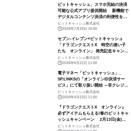
ビットキャッシュ、スマホ完結の決済
可能な公式アプリ提供開始 新機能で
デジタルコンテンツ決済の利便性を大
幅向上
ビットキャッシュ株式会社
2026年7月29日 16:00
セブン‐イレブン×ビットキャッシュ
「ドラゴンクエストX 時空の迷い子
たち オンライン」 発売記念キャンペ
ーンがスタート！
ビットキャッシュ株式会社
2026年6月22日 11:00
電子マネー「ビットキャッシュ」、
SP.LINKSの「オンラインID決済サー
ビス」にて取り扱い開始 ～非クレジッ
トカード・現金派・匿名ニーズに対応
ビットキャッシュ株式会社
し、 オンライン事業者の機会損失を最
2026年4月23日 11:00
小化～
『ドラゴンクエストX オンライン』
必ずアイテムもらえる!春のビットキャ
ッシュキャンペーン 2月13日(金)よ
りスタート!
ビットキャッシュ株式会社