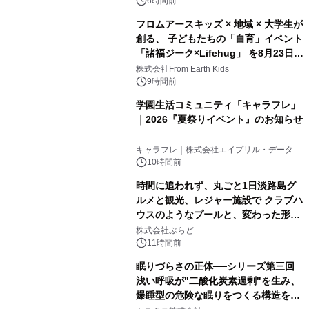
6時間前
フロムアースキッズ × 地域 × 大学生が
創る、 子どもたちの「自育」イベント
「諸福ジーク×Lifehug」 を8月23日
(日)開催
株式会社From Earth Kids
9時間前
学園生活コミュニティ「キャラフレ」
｜2026『夏祭りイベント』のお知らせ
キャラフレ｜株式会社エイプリル・データ・
デザインズ
10時間前
時間に追われず、丸ごと1日淡路島グ
ルメと観光、レジャー施設で クラブハ
ウスのようなプールと、変わった形の
サウナも 「THE BOXY AWAJI」のお
株式会社ぷらど
得な素泊まり連泊プランで
11時間前
眠りづらさの正体──シリーズ第三回
浅い呼吸が"二酸化炭素過剰"を生み、
爆睡型の危険な眠りをつくる構造を解