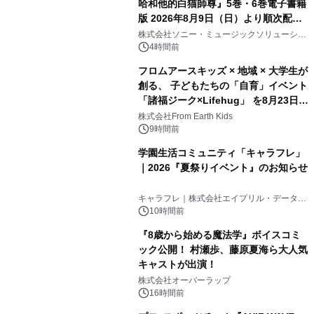
哈和他的白猫師尊』5巻・6巻電子書籍
版 2026年8月9日（日）より順次配信
開始
株式会社ソニー・ミュージックソリューショ
ンズ
4時間前
フロムアースキッズ × 地域 × 大学生が
創る、 子どもたちの「自育」イベント
「諸福ジーク×Lifehug」 を8月23日
(日)開催
株式会社From Earth Kids
9時間前
学園生活コミュニティ「キャラフレ」
｜2026『夏祭りイベント』のお知らせ
キャラフレ｜株式会社エイプリル・データ・
デザインズ
10時間前
『8歳から始める魔法学』ボイスコミ
ック公開！ 村瀬歩、藤原夏海ら大人気
キャストが出演！
株式会社オーバーラップ
16時間前