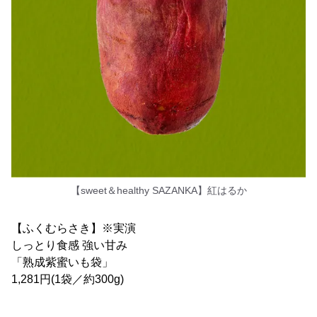
【sweet＆healthy SAZANKA】紅はるか
【ふくむらさき】※実演
しっとり食感 強い甘み
「熟成紫蜜いも袋」
1,281円(1袋／約300g)