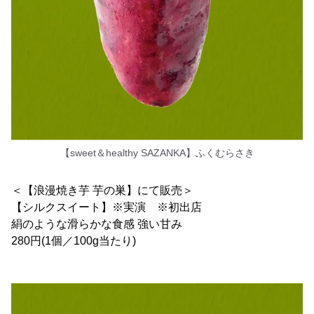
【sweet＆healthy SAZANKA】ふくむらさき
＜【浪漫焼き芋 芋の巣】にて販売＞
【シルクスイート】※実演 ※初出店
絹のような滑らかな食感 強い甘み
280円(1個／100g当たり)