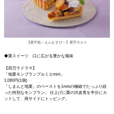
【蜜芋処～えんむすび～】蜜芋タルト
◆栗スイーツ 口に広がる豊かな風味
【四万十ドラマ】
「地栗モンブランプルミエmini」
1,080円(1個)
「しまんと地栗」のペーストを1mmの極細でたっぷり絞
った特別なモンブラン。 仕上げに栗の渋皮煮を半分にカ
ットして、両サイドにトッピング。