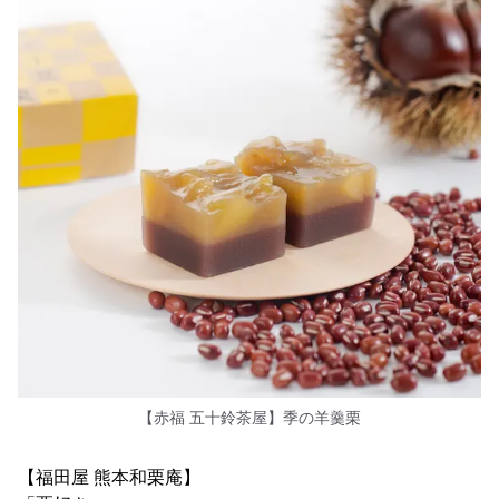
【赤福 五十鈴茶屋】季の羊羹栗
【福田屋 熊本和栗庵】