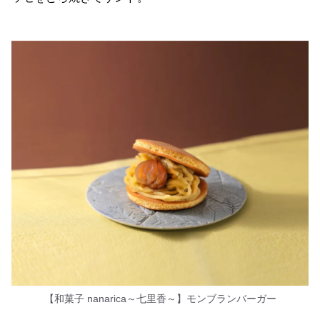
【和菓子 nanarica～七里香～】モンブランバーガー