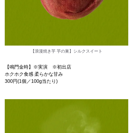
【浪漫焼き芋 芋の巣】シルクスイート
【鳴門金時】※実演 ※初出店
ホクホク食感 柔らかな甘み
300円(1個／100g当たり)