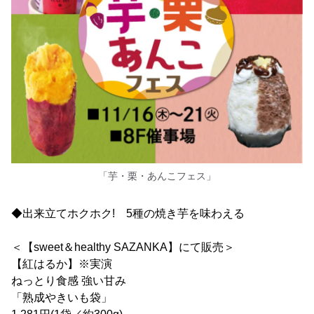
「芋・栗・あんこフェス」
◆出来立てホクホク! 5種の焼き芋を味わえる
＜【sweet＆healthy SAZANKA】にて販売＞
【紅はるか】※実演
ねっとり食感 強い甘み
「熟成やきいも袋」