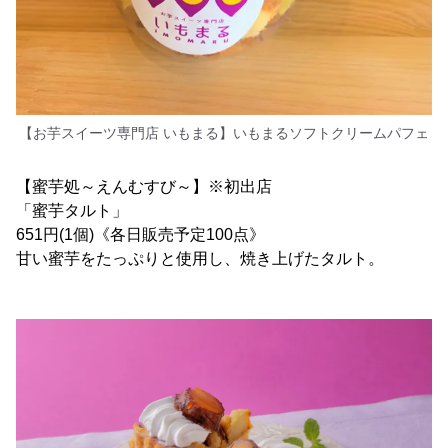
【お芋スイーツ専門店 いもまる】いもまるソフトクリームパフェ
【蜜芋処～えんむすび～】※初出店
「蜜芋タルト」
651円(1個)《各日販売予定100点》
甘い蜜芋をたっぷりと使用し、焼き上げたタルト。