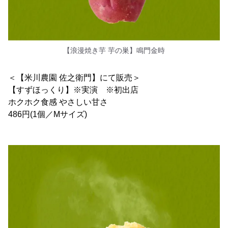
【浪漫焼き芋 芋の巣】鳴門金時
＜【米川農園 佐之衛門】にて販売＞
【すずほっくり】※実演 ※初出店
ホクホク食感 やさしい甘さ
486円(1個／Mサイズ)