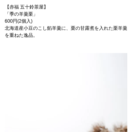
【赤福 五十鈴茶屋】
「季の羊羹栗」
600円(2個入)
北海道産小豆のこし餡羊羹に、栗の甘露煮を入れた栗羊羹
を重ねた逸品。