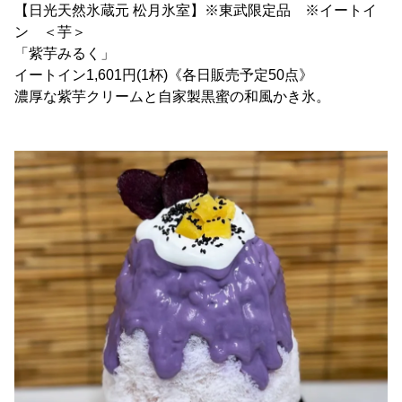
【日光天然氷蔵元 松月氷室】※東武限定品 ※イートイ
ン ＜芋＞
「紫芋みるく」
イートイン1,601円(1杯)《各日販売予定50点》
濃厚な紫芋クリームと自家製黒蜜の和風かき氷。