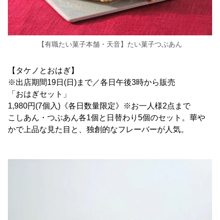
【有職たい菓子本舗・天音】たい菓子つぶあん
【タケノとおはぎ】
※出店期間19日(日)まで／各日午後3時から販売
「おはぎセット」
1,980円(7個入)《各日数量限定》※お一人様2点まで
こしあん・つぶあん各1個と日替わり5個のセット。華や
かで上品な見た目と、独創的なフレーバーが人気。