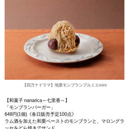
【四万十ドラマ】地栗モンブランプルミエmini
【和菓子 nanarica～七里香～】
「モンブランバーガー」
648円(1個)《各日販売予定100点》
ラム酒を加えた和栗ペーストのモンブランと、マロングラ
ッセをどら焼きでサンド。