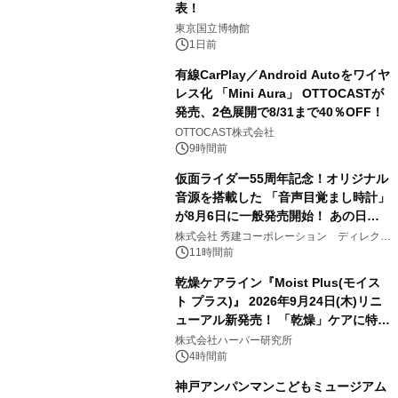
表！
1
東京国立博物館
1日前
有線CarPlay／Android Autoをワイヤ
レス化 「Mini Aura」 OTTOCASTが
発売、2色展開で8/31まで40％OFF！
2
OTTOCAST株式会社
9時間前
仮面ライダー55周年記念！オリジナル
音源を搭載した 「音声目覚まし時計」
が8月6日に一般発売開始！ あの日の
3
大興奮が今甦る
株式会社 秀建コーポレーション ディレクト
アートギャラリー
11時間前
乾燥ケアライン『Moist Plus(モイス
ト プラス)』 2026年9月24日(木)リニ
ューアル新発売！ 「乾燥」ケアに特化
4
し、ライン使いで潤いに満ちた肌へ
株式会社ハーバー研究所
4時間前
神戸アンパンマンこどもミュージアム