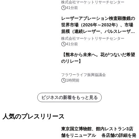
ャネル）・分析レポートを発表
株式会社マーケットリサーチセンター
41分前
レーザーアブレーション検査顕微鏡の
世界市場（2026年～2032年）、市場
規模（連続レーザー、パルスレーザ
ー）・分析レポートを発表
株式会社マーケットリサーチセンター
41分前
【熊本から未来へ。花がつないだ希望
のリレー】
フラワーライフ振興協議会
1時間前
ビジネスの新着をもっと見る
人気のプレスリリース
東京国立博物館、館内レストラン3店
舗をリニューアル 各店舗の詳細を発