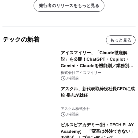
発行者のリリースをもっと見る
テックの新着
もっと見る
アイスマイリー、「Claude徹底解
説」を公開！ChatGPT・Copilot・
Gemini・Claudeを機能別／業務別に
比較―自社に合う生成AIの選び方がわ
株式会社アイスマイリー
かる実践ガイド
3時間前
アスクル、新代表取締役社長CEOに成
松 岳志が就任
アスクル株式会社
3時間前
ビルスピアカデミー(旧：TECH PLAY
Academy) 「変革は外注できない」
を掲げ、リブランディング