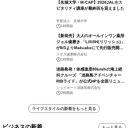
【名城大学・M-CAP】2026JALホス
ピタリティ講座が最終回を迎えました
学校法人 名城大学
1時間前
【新発売】大人のオールインワン薬用
ジェル歯磨き 「LilliSH(リリッシュ)」
が8/3よりMakuakeにて先行販売開
始！
スモカ歯磨株式会社
1時間前
淡路島発！体感速度80km/hの海上絶
叫クルーズ 「淡路島アドベンチャー
RIBライド」が公式HPを全面リニュー
アル！ ～スマホで即予約完了の「スマ
ジョイポート淡路島株式会社
ート設計」へ刷新～
2時間前
ライフスタイルの新着をもっと見る
ビジネスの新着
もっと見る