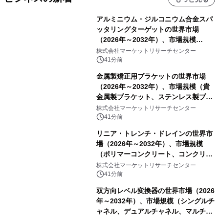
アルミニウム・ジルコニウム合金スパ
ッタリングターゲットの世界市場
（2026年～2032年）、市場規模
（0.995、0.999、その他）・分析レポ
株式会社マーケットリサーチセンター
ートを発表
41分前
金属製矯正用ブラケットの世界市場
（2026年～2032年）、市場規模（貴
金属製ブラケット、ステンレス製ブラ
ケット、純チタン製ブラケット）・分
株式会社マーケットリサーチセンター
析レポートを発表
41分前
リニア・トレンチ・ドレインの世界市
場（2026年～2032年）、市場規模
（ポリマーコンクリート、コンクリー
ト、プラスチック、金属）・分析レポ
株式会社マーケットリサーチセンター
ートを発表
41分前
双方向レベル変換器の世界市場（2026
年～2032年）、市場規模（シングルチ
ャネル、デュアルチャネル、マルチチ