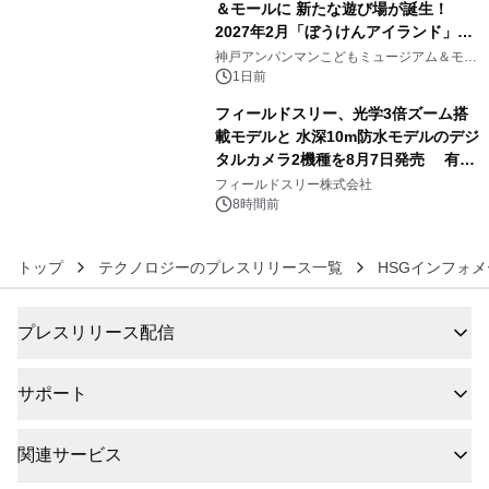
＆モールに 新たな遊び場が誕生！
2027年2月「ぼうけんアイランド」が
5
オープン
神戸アンパンマンこどもミュージアム＆モー
ル
1日前
フィールドスリー、光学3倍ズーム搭
載モデルと 水深10m防水モデルのデジ
タルカメラ2機種を8月7日発売 有効
6
約1300万画素、用途別に選べるコンデ
フィールドスリー株式会社
ジ新登場
8時間前
トップ
テクノロジーのプレスリリース一覧
HSGインフォ
プレスリリース配信
サポート
関連サービス