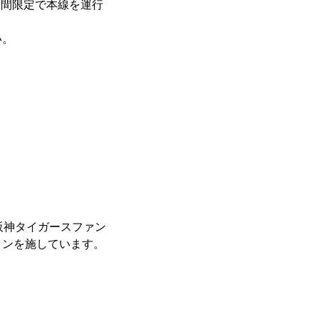
期間限定で本線を運行
い。
阪神タイガースファン
インを施しています。