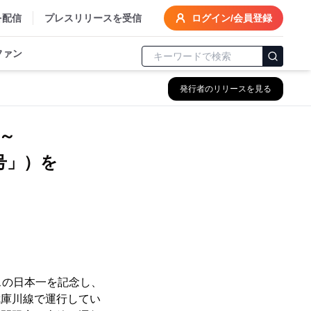
を配信
プレスリリースを受信
ログイン/会員登録
ファン
発行者のリリースを見る
～
号」）を
スの日本一を記念し、
は武庫川線で運行してい