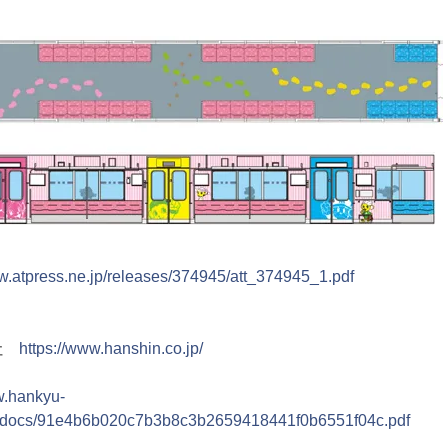
ww.atpress.ne.jp/releases/374945/att_374945_1.pdf
会社
https://www.hanshin.co.jp/
w.hankyu-
se/docs/91e4b6b020c7b3b8c3b2659418441f0b6551f04c.pdf