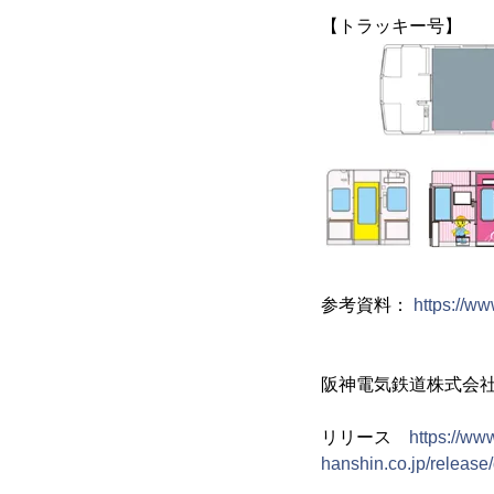
【トラッキー号】
参考資料：
https://w
阪神電気鉄道株式
リリース
https://ww
hanshin.co.jp/relea