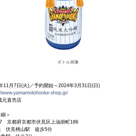
ボトル画像
11月7日(火)／予約開始～2024年3月31日(日)
://www.yamamotohonke-shop.jp/
蔵元直売店
詳細＞
047 京都府京都市伏見区上油掛町186
 伏見桃山駅 徒歩5分