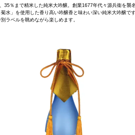
し、35％まで精米した純米大吟醸。創業1677年代々源兵衞を
白菊水」を使用した香り高い吟醸香と味わい深い純米大吟醸です
特別ラベルを眺めながら楽しめます。