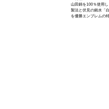
山田錦を100％使用
製法と伏見の銘水「
を優勝エンブレムの