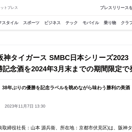
プレスリリース
アットプレス
フスタイル
スポーツ
ビジネス
テック
モバイル
乗り物
クラ
阪神タイガース SMBC日本シリーズ202
勝記念酒を2024年3月末までの期間限定で
38年ぶりの優勝を記念ラベルを眺めながら味わう勝利の美酒
2023年11月7日 13:30
表取締役社長：山本 源兵衞、所在地：京都市伏見区)は、阪神タ