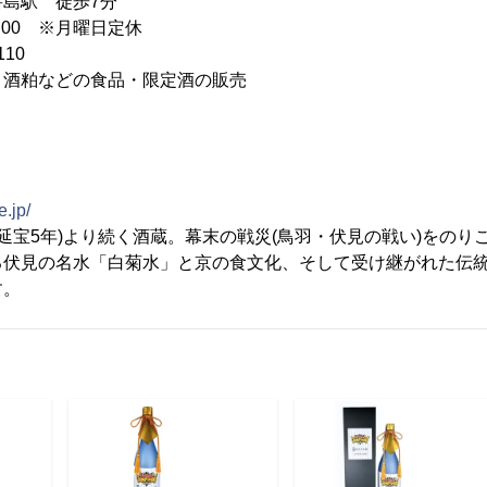
 徒歩7分
9:00 ※月曜日定休
110
、酒粕などの食品・限定酒の販売
.jp/
年(延宝5年)より続く酒蔵。幕末の戦災(鳥羽・伏見の戦い)をの
る伏見の名水「白菊水」と京の食文化、そして受け継がれた伝
す。