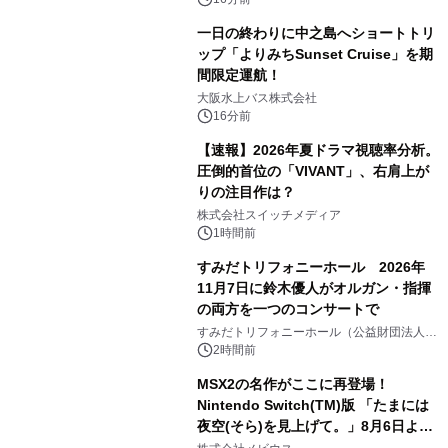
一日の終わりに中之島へショートトリ
ップ「よりみちSunset Cruise」を期
間限定運航！
大阪水上バス株式会社
16分前
【速報】2026年夏ドラマ視聴率分析。
圧倒的首位の「VIVANT」、右肩上が
りの注目作は？
株式会社スイッチメディア
1時間前
すみだトリフォニーホール 2026年
11月7日に鈴木優人がオルガン・指揮
の両方を一つのコンサートで
すみだトリフォニーホール（公益財団法人墨
田区文化振興財団）
2時間前
MSX2の名作がここに再登場！
Nintendo Switch(TM)版 「たまには
夜空(そら)を見上げて。」8月6日より
配信開始！