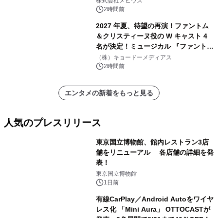
株式会社メビウス
2時間前
2027 年夏、待望の再演！ファントム
＆クリスティーヌ役の W キャスト 4
名が決定！ミュージカル 『ファント
ム』
（株）キョードーメディアス
2時間前
エンタメの新着をもっと見る
人気のプレスリリース
東京国立博物館、館内レストラン3店
舗をリニューアル 各店舗の詳細を発
表！
1
東京国立博物館
1日前
有線CarPlay／Android Autoをワイヤ
レス化 「Mini Aura」 OTTOCASTが