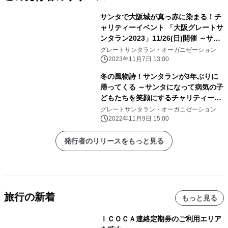
サンタで大阪城が真っ赤に染まる！チ
ャリティーイベント 「大阪グレートサ
ンタラン2023」11/26(日)開催 ～サン
タ姿で楽しく走って、病気の子どもた
グレートサンタラン・オーガニゼーション
ちを笑顔にしよう～
2023年11月7日 13:00
冬の風物詩！サンタランが3年ぶりに
帰ってくる ～サンタになって病気の子
どもたちを笑顔にするチャリティーラ
ン
グレートサンタラン・オーガニゼーション
2022年11月9日 15:00
発行者のリリースをもっと見る
旅行の新着
もっと見る
ＩＣＯＣＡ連絡定期券のご利用エリア