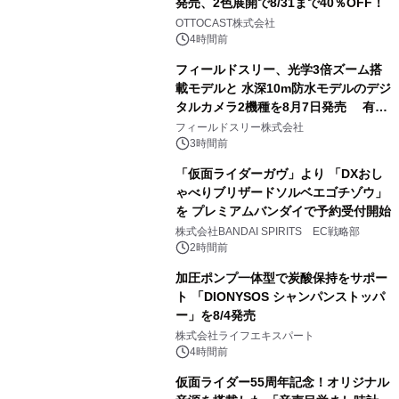
発売、2色展開で8/31まで40％OFF！
2
OTTOCAST株式会社
4時間前
フィールドスリー、光学3倍ズーム搭
載モデルと 水深10m防水モデルのデジ
タルカメラ2機種を8月7日発売 有効
3
約1300万画素、用途別に選べるコンデ
フィールドスリー株式会社
ジ新登場
3時間前
「仮面ライダーガヴ」より 「DXおし
ゃべりブリザードソルベエゴチゾウ」
を プレミアムバンダイで予約受付開始
4
株式会社BANDAI SPIRITS EC戦略部
2時間前
加圧ポンプ一体型で炭酸保持をサポー
ト 「DIONYSOS シャンパンストッパ
ー」を8/4発売
5
株式会社ライフエキスパート
4時間前
仮面ライダー55周年記念！オリジナル