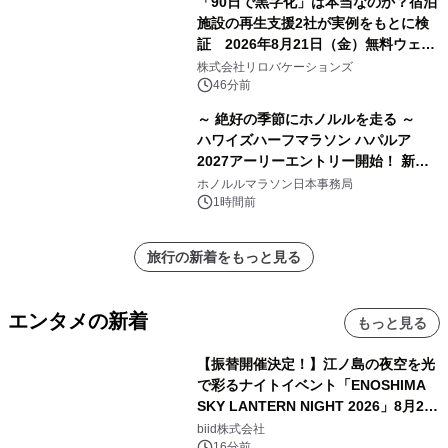
「90日で黒字化」は本当なのか？宿泊
施設の再生支援2社が実例をもとに検
証 2026年8月21日（金）無料ウェビ
ナー開催
株式会社リロバケーションズ
46分前
～ 絶好の季節にホノルルを走る ～
ハワイズハーフマラソン ハパルア
2027アーリーエントリー開始！ 新カ
テゴリー「ハパルアIKI(イキ)」(約
ホノルルマラソン日本事務局
13.4km)が登場
1時間前
旅行の新着をもっと見る
エンタメの新着
もっと見る
【振替開催決定！】江ノ島の夜空を光
で彩るナイトイベント「ENOSHIMA
SKY LANTERN NIGHT 2026」8月22
日(土)振替開催＆受付スタート！
biid株式会社
16分前