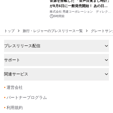
音源を搭載した 「音声目覚まし時計」
が8月6日に一般発売開始！ あの日の
6
大興奮が今甦る
株式会社 秀建コーポレーション ディレクト
アートギャラリー
6時間前
トップ
旅行・レジャーのプレスリリース一覧
グレートサン
プレスリリース配信
サポート
関連サービス
•
運営会社
•
パートナープログラム
•
利用規約