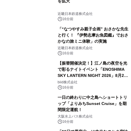
を拡大
近畿日本鉄道株式会社
16分前
「“なつやすみ親子企画” おさかな先生
と行く！ 『伊勢志摩お魚図鑑』でおさ
かなの旅ミニ体験」の実施
近畿日本鉄道株式会社
16分前
【振替開催決定！】江ノ島の夜空を光
で彩るナイトイベント「ENOSHIMA
SKY LANTERN NIGHT 2026」8月22
日(土)振替開催＆受付スタート！
biid株式会社
16分前
一日の終わりに中之島へショートトリ
ップ「よりみちSunset Cruise」を期
間限定運航！
大阪水上バス株式会社
16分前