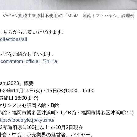
VEGAN(動物由来原料不使用)の「MtoM 湘南トマトハヤシ」調理例
はこちらからご覧いただけます。
ollections/all
ではレシピをご紹介しています。
.com/mtom_official_/?hl=ja
ushu2023」概要
月14日(火)・15日(水)10:00～17:00
:00まで)
メッセ福岡 A館・B館
多区沖浜町7-1／B館：福岡市博多区沖浜町2-1)
ttps://foodstyle.jp/kyushu/
道府県1,100社以上 ※10月2日現在
・中食・小売業界の経営者、バイヤー、