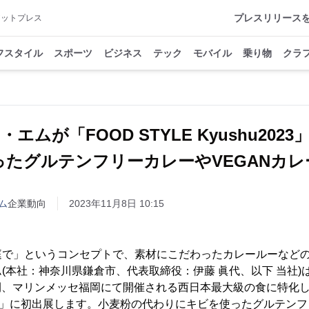
プレスリリース
アットプレス
フスタイル
スポーツ
ビジネス
テック
モバイル
乗り物
クラ
エムが「FOOD STYLE Kyushu202
ったグルテンフリーカレーやVEGANカレ
ム
企業動向
2023年11月8日 10:15
庭で」というコンセプトで、素材にこだわったカレールーなど
本社：神奈川県鎌倉市、代表取締役：伊藤 眞代、以下 当社)は、
の2日間、マリンメッセ福岡にて開催される西日本最大級の食に特化し
u2023」に初出展します。小麦粉の代わりにキビを使ったグルテン