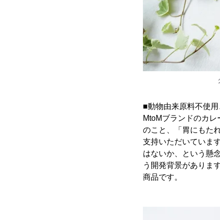
■動物由来原料不使用
MtoMブランドのカ
のこと、「胃にもた
支持いただいていま
はないか、という懸
う開発背景がありま
商品です。