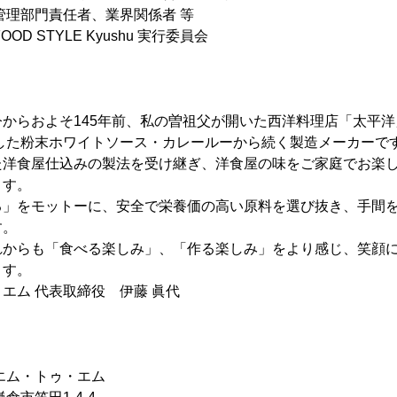
者、業界関係者 等
TYLE Kyushu 実行委員会
からおよそ145年前、私の曽祖父が開いた西洋料理店「太平
発した粉末ホワイトソース・カレールーから続く製造メーカーで
た洋食屋仕込みの製法を受け継ぎ、洋食屋の味をご家庭でお楽
ます。
る」をモットーに、安全で栄養価の高い原料を選び抜き、手間
す。
れからも「食べる楽しみ」、「作る楽しみ」をより感じ、笑顔
ます。
エム 代表取締役 伊藤 眞代
エム・トゥ・エム