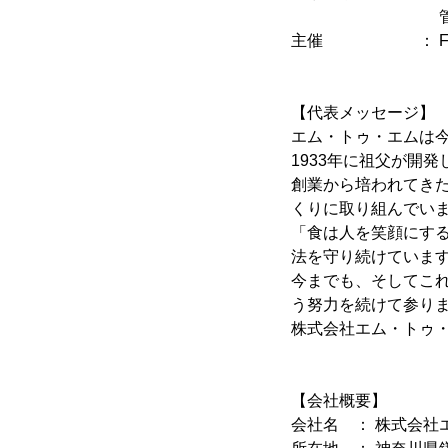
管理部門責任
主催 ： FOOD S
【代表メッセージ】
エム・トゥ・エムは今
1933年に祖父が開
創業から培われてき
くりに取り組んでい
「食は人を笑顔にす
法を守り続けていま
今までも、そしてこ
う努力を続けて参り
株式会社エム・トゥ・
【会社概要】
会社名 ： 株式会社