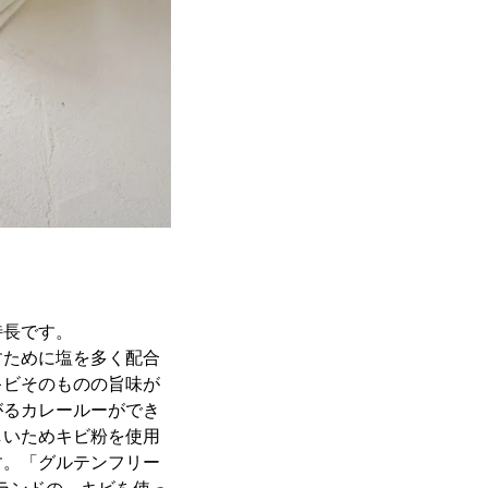
特長です。
すために塩を多く配合
キビそのものの旨味が
がるカレールーができ
しいためキビ粉を使用
す。「グルテンフリー