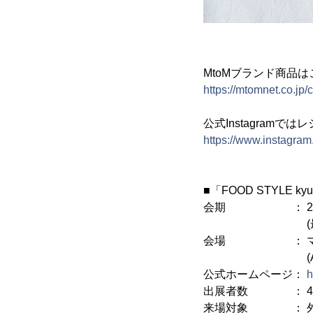
MtoMブランド商品
https://mtomnet.co.jp/c
公式Instagram
https://www.instagram
■「FOOD STYLE ky
会期 ： 2023年11
(最終日 16
会場 ： マリン
(A館：福岡市博
公式ホームページ：
h
出展者数 ： 42都
来場対象 ： 外食