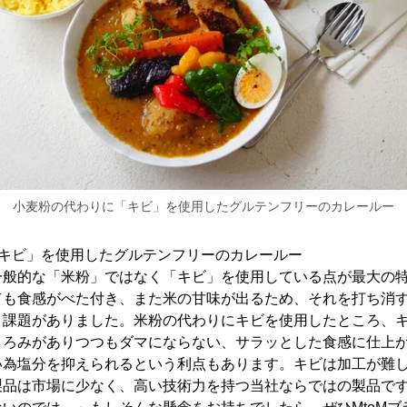
小麦粉の代わりに「キビ」を使用したグルテンフリーのカレールー
「キビ」を使用したグルテンフリーのカレールー
一般的な「米粉」ではなく「キビ」を使用している点が最大の
ても食感がべた付き、また米の甘味が出るため、それを打ち消
う課題がありました。米粉の代わりにキビを使用したところ、
とろみがありつつもダマにならない、サラッとした食感に仕上
い為塩分を抑えられるという利点もあります。キビは加工が難
製品は市場に少なく、高い技術力を持つ当社ならではの製品で