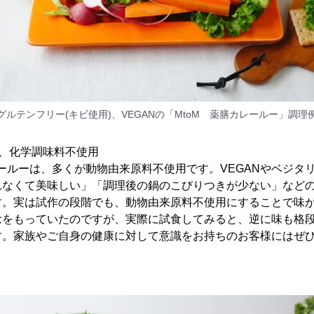
グルテンフリー(キビ使用)、VEGANの「MtoM 薬膳カレールー」調理
、化学調味料不使用
レールーは、多くが動物由来原料不使用です。VEGANやベジタ
れなくて美味しい」「調理後の鍋のこびりつきが少ない」など
す。実は試作の段階でも、動物由来原料不使用にすることで味
念をもっていたのですが、実際に試食してみると、逆に味も格
す。家族やご自身の健康に対して意識をお持ちのお客様にはぜ