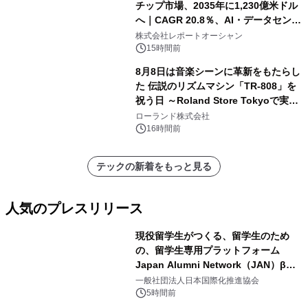
チップ市場、2035年に1,230億米ドル
へ｜CAGR 20.8％、AI・データセンタ
ー需要が成長を牽引
株式会社レポートオーシャン
15時間前
8月8日は音楽シーンに革新をもたらし
た 伝説のリズムマシン「TR-808」を
祝う日 ～Roland Store Tokyoで実機
を展示しての 記念キャンペーンを開
ローランド株式会社
催 英国ラジオ「NTS」の 特別プログ
16時間前
ラムや、「TR-808」を愛する伝説的
アーティストを フィーチャーしたアニ
テックの新着をもっと見る
メーションを公開～
人気のプレスリリース
現役留学生がつくる、留学生のため
の、留学生専用プラットフォーム
Japan Alumni Network（JAN）β版
1
をリリース
一般社団法人日本国際化推進協会
5時間前