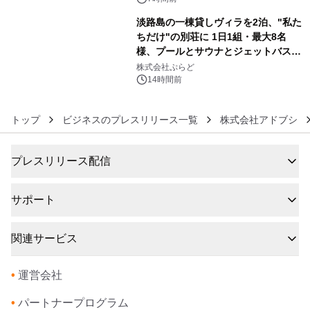
淡路島の一棟貸しヴィラを2泊、"私た
ちだけ"の別荘に 1日1組・最大8名
様、プールとサウナとジェットバス付
6
きで Villa Mon Temps AWAJIの連泊
株式会社ぷらど
素泊りプラン
14時間前
トップ
ビジネスのプレスリリース一覧
株式会社アドブシ
プレスリリース配信
サポート
関連サービス
•
運営会社
•
パートナープログラム