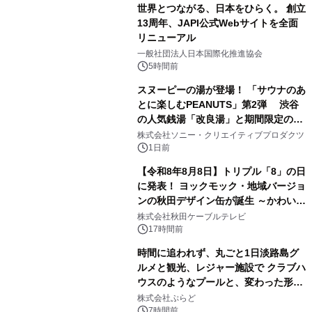
世界とつながる、日本をひらく。 創立
13周年、JAPI公式Webサイトを全面
リニューアル
2
一般社団法人日本国際化推進協会
5時間前
スヌーピーの湯が登場！ 「サウナのあ
とに楽しむPEANUTS」第2弾 渋谷
の人気銭湯「改良湯」と期間限定のコ
3
ラボレーション サウナイキタイコラ
株式会社ソニー・クリエイティブプロダクツ
ボグッズも発売決定！
1日前
【令和8年8月8日】トリプル「8」の日
に発表！ ヨックモック・地域バージョ
ンの秋田デザイン缶が誕生 ～かわいい
4
秋田犬の子犬と秋田の四季と名所を巡
株式会社秋田ケーブルテレビ
るパッケージ～ 9月1日(火)秋田県内で
17時間前
販売開始
時間に追われず、丸ごと1日淡路島グ
ルメと観光、レジャー施設で クラブハ
ウスのようなプールと、変わった形の
5
サウナも 「THE BOXY AWAJI」のお
株式会社ぷらど
得な素泊まり連泊プランで
7時間前