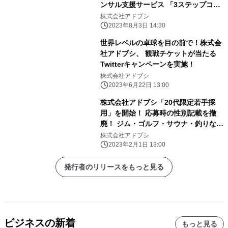
ンサル支援サービス 「3ステップコン
サルティング」から、 特別プラン
株式会社アドブシ
『Chat de 壁打ち』が新登場
2023年8月3日 14:30
世界レベルの卓球を目の前で！株式会
社アドブシ、 観戦チケットが当たる
Twitterキャンペーンを実施！
株式会社アドブシ
2023年6月22日 13:00
株式会社アドブシ「20代限定若手採
用」を開始！ 応募時の性別記載を撤
廃！ ジム・ゴルフ・サウナ・釣りな
ど、 選べる趣味の福利厚生も完備！
株式会社アドブシ
2023年2月1日 13:00
発行者のリリースをもっと見る
ビジネスの新着
もっと見る