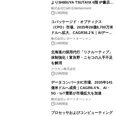
よりSHIBUYA TSUTAYA 6階 IP書店で
開催決定！！
株式会社ClaN Entertainment
13時間前
コパッケージド・オプティクス
（CPO）市場、2035年28億8,700万米
ドルへ拡大、CAGR36.2％｜AIデータ
センター・高速光通信需要が成長を加
株式会社レポートオーシャン
速
14時間前
北海道の採用代行「リクルーティブ」
体制強化！富良野・ニセコの人手不足
を解消
クウカン株式会社
15時間前
データコンバータIC市場、2035年141
億米ドルへ成長｜CAGR6.4％、AI・
5G・IoT需要が市場拡大を加速
株式会社レポートオーシャン
15時間前
プロセッサおよびコンピューティング