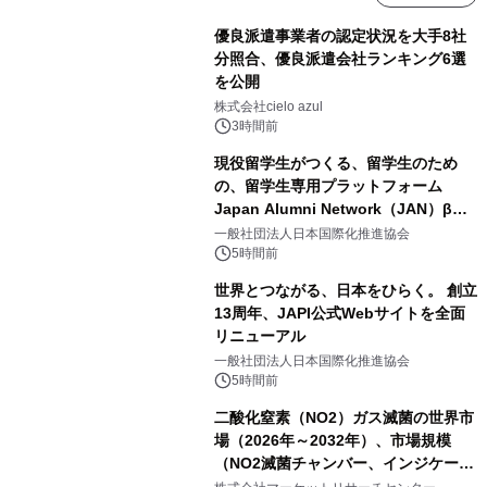
優良派遣事業者の認定状況を大手8社
分照合、優良派遣会社ランキング6選
を公開
株式会社cielo azul
3時間前
現役留学生がつくる、留学生のため
の、留学生専用プラットフォーム
Japan Alumni Network（JAN）β版
をリリース
一般社団法人日本国際化推進協会
5時間前
世界とつながる、日本をひらく。 創立
13周年、JAPI公式Webサイトを全面
リニューアル
一般社団法人日本国際化推進協会
5時間前
二酸化窒素（NO2）ガス滅菌の世界市
場（2026年～2032年）、市場規模
（NO2滅菌チャンバー、インジケータ
ーおよびモニタリングシステム、その