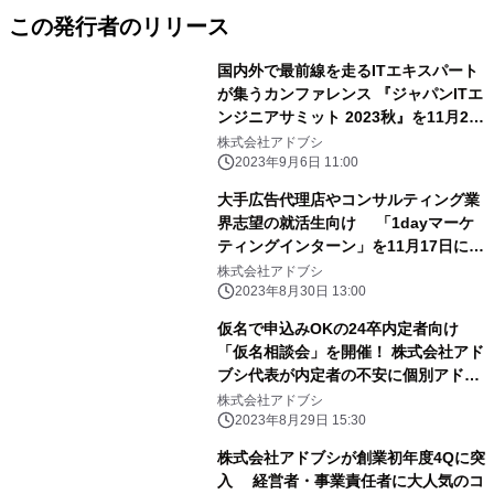
この発行者のリリース
国内外で最前線を走るITエキスパート
が集うカンファレンス 『ジャパンITエ
ンジニアサミット 2023秋』を11月20
日に開催
株式会社アドブシ
2023年9月6日 11:00
大手広告代理店やコンサルティング業
界志望の就活生向け 「1dayマーケ
ティングインターン」を11月17日に開
催！
株式会社アドブシ
2023年8月30日 13:00
仮名で申込みOKの24卒内定者向け
「仮名相談会」を開催！ 株式会社アド
ブシ代表が内定者の不安に個別アドバ
イス
株式会社アドブシ
2023年8月29日 15:30
株式会社アドブシが創業初年度4Qに突
入 経営者・事業責任者に大人気のコ