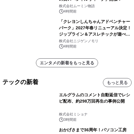
株式会社ムーミン物語
4時間前
「クレヨンしんちゃんアドベンチャー
パーク」2027年春リニューアル決定！
ジップライン＆アスレチックが遊べる
のは今年が最後！ 「ラスト！ドキがム
株式会社ニジゲンノモリ
ネムネ～大作戦！」始動
4時間前
エンタメの新着をもっと見る
テックの新着
もっと見る
エルグラムのコメント自動返信でレシ
ピ配布、約298万回再生の事例公開
株式会社ミショナ
3時間前
おかげさまで36周年！パソコン工房