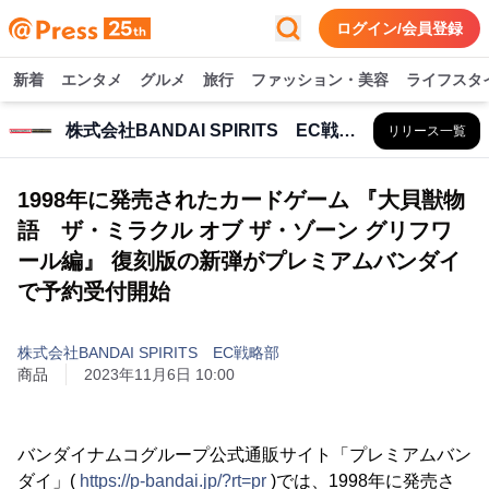
ログイン/会員登録
新着
エンタメ
グルメ
旅行
ファッション・美容
ライフスタ
株式会社BANDAI SPIRITS EC戦略部
リリース一覧
1998年に発売されたカードゲーム 『大貝獣物
語 ザ・ミラクル オブ ザ・ゾーン グリフワ
ール編』 復刻版の新弾がプレミアムバンダイ
で予約受付開始
株式会社BANDAI SPIRITS EC戦略部
商品
2023年11月6日 10:00
バンダイナムコグループ公式通販サイト「プレミアムバン
ダイ」(
https://p-bandai.jp/?rt=pr
)では、1998年に発売さ