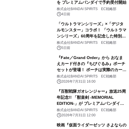
を プレミアムバンダイで予約受付開始
株式会社BANDAI SPIRITS EC戦略部
4日前
「ウルトラマンシリーズ」×「デジタ
ルモンスター」コラボ！ 「ウルトラマ
ンシリーズ」60周年を記念した特別デ
ザインの 『デジタルモンスター
株式会社BANDAI SPIRITS EC戦略部
COLOR』が登場！
5日前
『Fate／Grand Order』から おなま
えカード付きの『ちびぐるみ』ポーチ
セットが登場！ ポーチは実際のカード
デザインがモチーフとなっておりま
株式会社BANDAI SPIRITS EC戦略部
す。
2026年7月31日 16:00
『百獣戦隊ガオレンジャー』放送25周
年記念!! 「獣皇剣 -MEMORIAL
EDITION-」が プレミアムバンダイで
予約受付開始
株式会社BANDAI SPIRITS EC戦略部
2026年7月31日 12:00
映画『仮面ライダーゼッツ さよならの