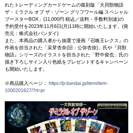
れたトレーディングカードゲームの復刻版「大貝獣物語
ザ・ミラクル オブ ザ・ゾーン グリフワール編 スペシャル
ブースターBOX」(11,000円 税込／送料・手数料別途)の
予約受付を2023年11月6日(月)11時に開始いたします。(発
売元：株式会社バンダイ)
また、本商品の購入者から抽選で漫画『召喚王レクス』の
作画を担当された「采芽杏奈(旧：公弥杏捺)」氏や『貝獣
物語』シリーズのイラストを担当された「野中俊也」氏の
描き下ろしサイン入り色紙をプレゼントするキャンペーン
も開始いたします。
※商品購入ページ：
https://p-bandai.jp/item/item-
1000201627/?rt=pr