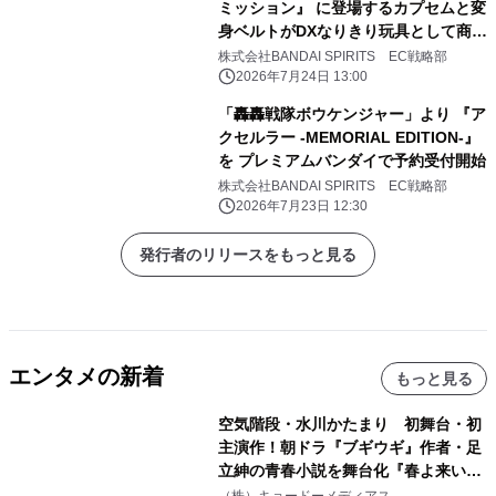
ミッション』 に登場するカプセムと変
身ベルトがDXなりきり玩具として商品
化！ それぞれキャストボイスも収録！
株式会社BANDAI SPIRITS EC戦略部
2026年7月24日 13:00
「轟轟戦隊ボウケンジャー」より 『ア
クセルラー -MEMORIAL EDITION-』
を プレミアムバンダイで予約受付開始
株式会社BANDAI SPIRITS EC戦略部
2026年7月23日 12:30
発行者のリリースをもっと見る
エンタメの新着
もっと見る
空気階段・水川かたまり 初舞台・初
主演作！朝ドラ『ブギウギ』作者・足
立紳の青春小説を舞台化『春よ来い、
マジで来い』キービジュアル解禁！