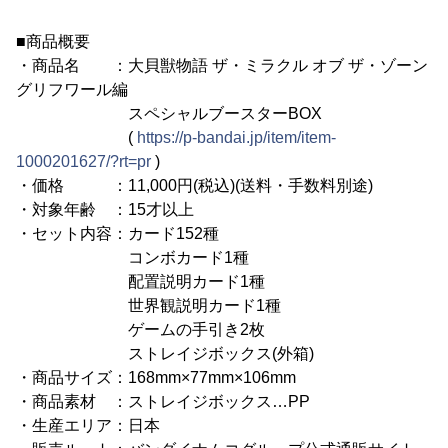
■商品概要
・商品名 ：大貝獣物語 ザ・ミラクル オブ ザ・ゾーン
グリフワール編
スペシャルブースターBOX
(
https://p-bandai.jp/item/item-
1000201627/?rt=pr
)
・価格 ：11,000円(税込)(送料・手数料別途)
・対象年齢 ：15才以上
・セット内容：カード152種
コンボカード1種
配置説明カード1種
世界観説明カード1種
ゲームの手引き2枚
ストレイジボックス(外箱)
・商品サイズ：168mm×77mm×106mm
・商品素材 ：ストレイジボックス…PP
・生産エリア：日本