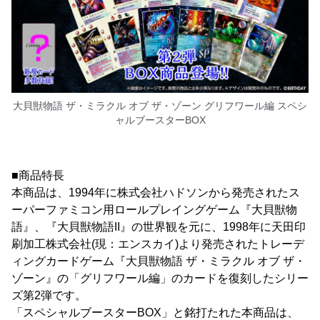
大貝獣物語 ザ・ミラクル オブ ザ・ゾーン グリフワール編 スペシ
ャルブースターBOX
■商品特長
本商品は、1994年に株式会社ハドソンから発売されたス
ーパーファミコン用ロールプレイングゲーム『大貝獣物
語』、『大貝獣物語II』の世界観を元に、1998年に天田印
刷加工株式会社(現：エンスカイ)より発売されたトレーデ
ィングカードゲーム『大貝獣物語 ザ・ミラクル オブ ザ・
ゾーン』の「グリフワール編」のカードを復刻したシリー
ズ第2弾です。
「スペシャルブースターBOX」と銘打たれた本商品は、