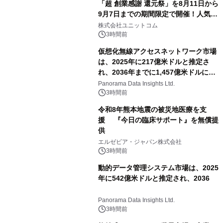
「超 創業感謝 還元祭」を8月11日から
9月7日までの期間限定で開催！人気の
ゲーミングPCや高性能ノートPCなど
株式会社ユニットコム
対象iiyama PCのご購入で最大3万円分
3時間前
相当を還元
仮想化無線アクセスネットワーク市場
は、2025年に217億米ドルと推定さ
れ、2036年までに1,457億米ドルに達
すると予測されており、予測期間
Panorama Data Insights Ltd.
（2026年～2036年）
3時間前
令和8年熊本地震の被災地医療を支
援 『今日の臨床サポート』を無償提
供
エルゼビア・ジャパン株式会社
3時間前
動的データ管理システム市場は、2025
年に542億米ドルと推定され、2036
Panorama Data Insights Ltd.
3時間前