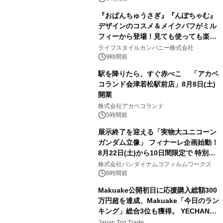
『おぱんちゅうさぎ』『んぽちゃむ』
デザインのコスメ＆メイクパフがミル
フィーから登場！見ても使っても楽し
3
い、ポップでキュートなコレクショ
ライフスタイルカンパニー株式会社
ン。
9時間前
駅を降りたら、すぐ赤べこ 「アカベ
コランド会津若松駅前店」8月8日(土)
開業
4
株式会社アカベコランド
5時間前
展示終了を迎える「実物大ユニコーン
ガンダム立像」 フィナーレ企画始動！
8月22日(土)から10日間限定で 特別映
5
像『UNICORN GUNDAM Statue ―
株式会社バンダイナムコフィルムワークス
BEYOND POSSIBILITY ―』を上映！
8時間前
Makuake公開初日に応援購入総額300
万円超を達成、Makuake「今日のラン
キング」総合3位も獲得。 YECHAN音
6
浴シンギングボウル第2弾の大型サイ
Japan Top Trade