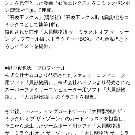
ン』を原作とした漫画『召喚王レクス』をコミックボンボ
ン(講談社刊)にて連載。
『召喚王レクス』(講談社)『召喚王レクスII』(講談社)をコ
ミックスとして執筆刊行。
復刻された前作『大貝獣物語 ザ・ミラクル オブ ザ・ゾー
ン グリフワール編 ストラクチャーBOX』でも新規描き下
ろしイラストを提供。
■野中俊也氏 プロフィール
株式会社ナムコより発売されたファミリーコンピューター
用ソフト『貝獣物語』、株式会社ハドソンより発売された
スーパーファミリーコンピューター用ソフト『大貝獣物
語』、『大貝獣物語II』のイラストを担当。
その後、トレーディングカードゲーム『大貝獣物語 ザ・
ミラクル オブ ザ・ゾーン』のカードイラストを担当し、
そこから派生したゲームボーイ用ソフト『大貝獣物語
ザ・ミラクル オブ ザ・ゾーン』、『大貝獣物語 ザ・ミラ