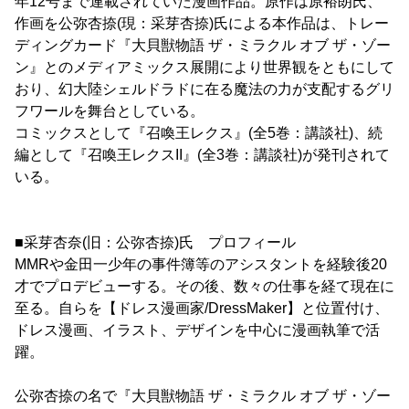
年12号まで連載されていた漫画作品。原作は原裕朗氏、
作画を公弥杏捺(現：采芽杏捺)氏による本作品は、トレー
ディングカード『大貝獣物語 ザ・ミラクル オブ ザ・ゾー
ン』とのメディアミックス展開により世界観をともにして
おり、幻大陸シェルドラドに在る魔法の力が支配するグリ
フワールを舞台としている。
コミックスとして『召喚王レクス』(全5巻：講談社)、続
編として『召喚王レクスII』(全3巻：講談社)が発刊されて
いる。
■采芽杏奈(旧：公弥杏捺)氏 プロフィール
MMRや金田一少年の事件簿等のアシスタントを経験後20
才でプロデビューする。その後、数々の仕事を経て現在に
至る。自らを【ドレス漫画家/DressMaker】と位置付け、
ドレス漫画、イラスト、デザインを中心に漫画執筆で活
躍。
公弥杏捺の名で『大貝獣物語 ザ・ミラクル オブ ザ・ゾー