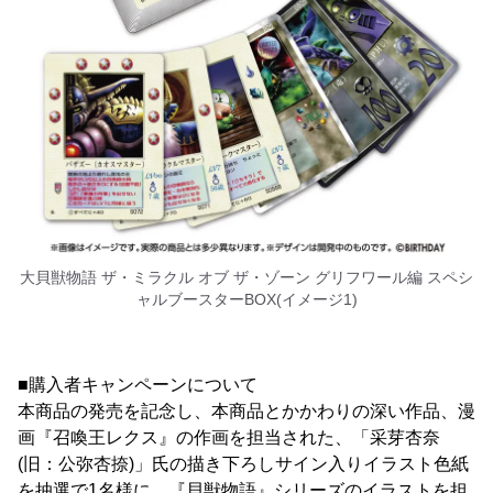
大貝獣物語 ザ・ミラクル オブ ザ・ゾーン グリフワール編 スペシ
ャルブースターBOX(イメージ1)
■購入者キャンペーンについて
本商品の発売を記念し、本商品とかかわりの深い作品、漫
画『召喚王レクス』の作画を担当された、「采芽杏奈
(旧：公弥杏捺)」氏の描き下ろしサイン入りイラスト色紙
を抽選で1名様に、『貝獣物語』シリーズのイラストを担